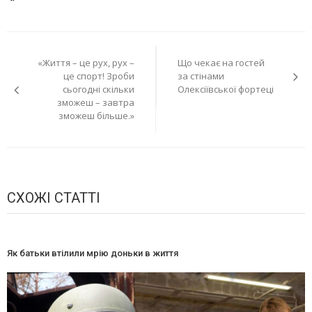
Навігація
«Життя – це рух, рух –
Що чекає на гостей
записів
це спорт! Зроби
за стінами
сьогодні скільки
Олексіївської фортеці
зможеш – завтра
зможеш більше.»
СХОЖІ СТАТТІ
Як батьки втілили мрію доньки в життя