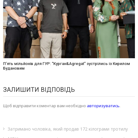
П’ять мільйонів для ГУР: “Курган&Agregat” зустрілись із Кирилом
Будановим
ЗАЛИШИТИ ВІДПОВІДЬ
Щоб відправити коментар вам необхідно
авторизуватись
.
Затримано чоловіка, який продав 172 кілограми тротилу