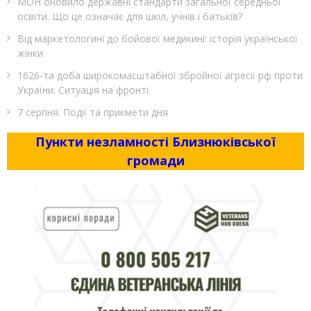
МОН оновило державні стандарти загальної середньої
освіти. Що це означає для шкіл, учнів і батьків?
Від маркетологині до бойової медикині: історія української
жінки
1626-та доба широкомасштабної збройної агресії рф проти
України. Ситуація на фронті
7 серпня. Події та прикмети дня
Пункти незламності Близнюківської
громади