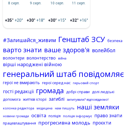
8 серп.
9 серп.
10 серп.
11 серп.
+35°
+20°
+30°
+18°
+30°
+15°
+32°
+16°
Генштаб ЗСУ
#Залишайся_живим
безпека
варто знати
ваше здоров'я
волейбол
волонтерство
волонтери
війна
вірші народжені війною
генеральний штаб повідомляє
герої не вмирають
герої серед нас
гирьовий спорт
громада
гості редакції
добрі справи
долі людські
загиблі
допомога
життєві історії
запитували? відповідаємо!
наші земляки
колонка редактора
нам пишуть
медицина
освіта
право знати
поліція
поліція інформує
новини громади
прогресивна молодь
проєкти
працевлаштування