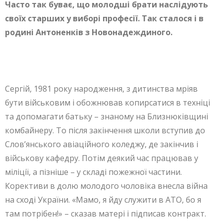
Часто так буває, що молодші брати наслідують
своїх старших у виборі професії. Так сталося і в
родині Антоненків з Новонадеждиного.
Сергій, 1981 року народження, з дитинства мріяв
бути військовим і обожнював копирсатися в техніці
та допомагати батьку – знаному на Близнюківщині
комбайнеру. То після закінчення школи вступив до
Слов’янського авіаційного коледжу, де закінчив і
військову кафедру. Потім деякий час працював у
міліції, а пізніше – у складі пожежної частини.
Корективи в долю молодого чоловіка внесла війна
на сході України. «Мамо, я йду служити в АТО, бо я
там потрібен!» – сказав матері і підписав контракт.