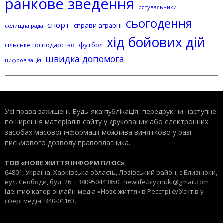
ранкове зведення
рятувальники
сьогодення
спорт
справи аграрні
селищна рада
хід бойових дій
сільське господарство
футбол
швидка допомога
цифровізація
Усі права захищені. Будь-яка публiкацiя, передрук чи наступне
поширення матеріалів сайту у друкованих або електронних
засобах масової інформації можлива винятково у разі
письмового дозволу правовласника.
ТОВ «НОВЕ ЖИТТЯ ІНФОРМ ПЛЮС»
64801, Україна, Харківська область, Лозівський район, с.Близнюки,
вул. Свободи, буд. 26, +380950443850,
newlife.blyznuki@gmail.com
Ідентифікатор онлайн-медіа «Нове життя» в Реєстрі суб’єктів у
сфері медіа: R40-01163.