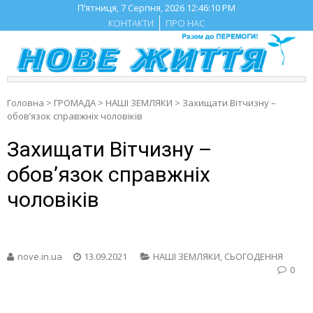
Skip
П’ятниця, 7 Серпня, 2026
12:46:10 PM
to
КОНТАКТИ
ПРО НАС
content
Головна
>
ГРОМАДА
>
НАШІ ЗЕМЛЯКИ
>
Захищати Вітчизну –
обов’язок справжніх чоловіків
Захищати Вітчизну –
обов’язок справжніх
чоловіків
nove.in.ua
13.09.2021
НАШІ ЗЕМЛЯКИ
,
СЬОГОДЕННЯ
0