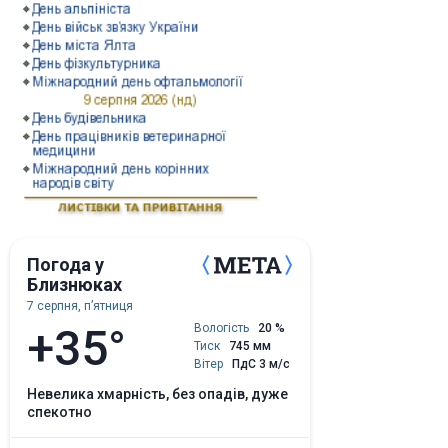
Погода у
Близнюках
7 серпня, пʼятниця
+35°
Вологість
20 %
Тиск
745 мм
Вітер
ПдС 3 м/с
невелика хмарність, без опадів, дуже
спекотно