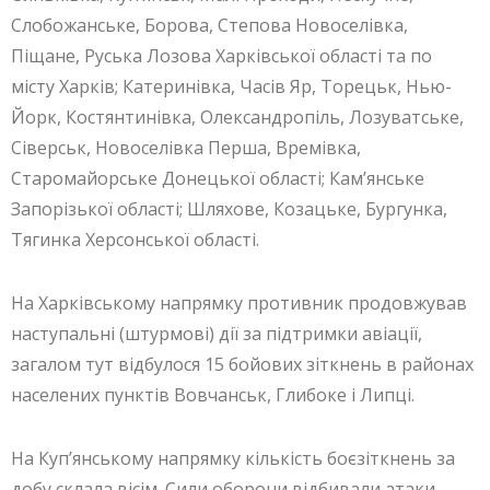
Слобожанське, Борова, Степова Новоселівка,
Піщане, Руська Лозова Харківської області та по
місту Харків; Катеринівка, Часів Яр, Торецьк, Нью-
Йорк, Костянтинівка, Олександропіль, Лозуватське,
Сіверськ, Новоселівка Перша, Времівка,
Старомайорське Донецької області; Кам’янське
Запорізької області; Шляхове, Козацьке, Бургунка,
Тягинка Херсонської області.
На Харківському напрямку противник продовжував
наступальні (штурмові) дії за підтримки авіації,
загалом тут відбулося 15 бойових зіткнень в районах
населених пунктів Вовчанськ, Глибоке і Липці.
На Куп’янському напрямку кількість боєзіткнень за
добу склала вісім. Сили оборони відбивали атаки