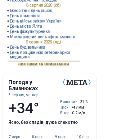
Погода у
Близнюках
6 серпня, четвер
+34°
Вологість
21 %
Тиск
747 мм
Вітер
С 2 м/с
ясно, без опадів, дуже спекотно
7 серп.
8 серп.
9 серп.
10 серп.