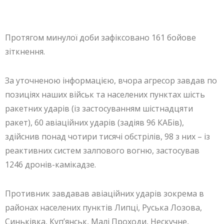
Протягом минулої доби зафіксовано 161 бойове
зіткнення.
За уточненою інформацією, вчора агресор завдав по
позиціях наших військ та населених пунктах шість
ракетних ударів (із застосуванням шістнадцяти
ракет), 60 авіаційних ударів (задіяв 96 КАБів),
здійснив понад чотири тисячі обстрілів, 98 з них – із
реактивних систем залпового вогню, застосував
1246 дронів-камікадзе.
Противник завдавав авіаційних ударів зокрема в
районах населених пунктів Липці, Руська Лозова,
Синьківка, Куп’янськ, Малі Проходи, Нескучне,