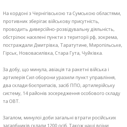
На кордоні з Чернігівською та Сумською областями,
противник зберігає військову присутність,
проводить диверсійно-розвідувальну діяльність,
обстрілює населені пункти з території рф, зокрема,
постраждали Дмитрівка, Таратутине, Миропільське,
Гірськ, Нововасилівка, Стара Гута, Чуйківка.
За добу, що минула, авіація та ракетні війська і
артилерія Сил оборони уразили пункт управління,
два склади боєприпасів, засіб ППО, артилерійську
систему, 14 районів зосередження особового складу
та ОВТ.
Загалом, минулої доби загальні втрати російських
загарбників склали 1200 осіб. Також наші воїни