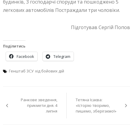
будинків, 3 господарчі споруди та пошкоджено 5
легкових автомобілів Постраждали три чоловіки.
Підготував Сергій Попов
Поділитись
Facebook
Telegram
Генштаб ЗСУ
хід бойових дій
Навігація
Ранкове зведення,
Тетяна Ісаєва:
записів
прикмети дня. 4
«Історію творимо,
липня
пишемо, зберігаємо!»