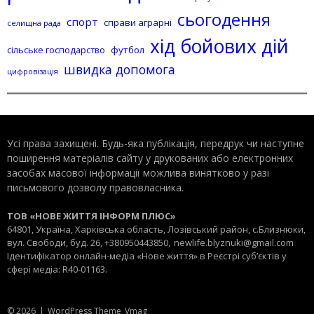
сьогодення
спорт
справи аграрні
селищна рада
хід бойових дій
сільське господарство
футбол
швидка допомога
цифровізація
Усі права захищені. Будь-яка публiкацiя, передрук чи наступне
поширення матеріалів сайту у друкованих або електронних
засобах масової інформації можлива винятково у разі
письмового дозволу правовласника.
ТОВ «НОВЕ ЖИТТЯ ІНФОРМ ПЛЮС»
64801, Україна, Харківська область, Лозівський район, с.Близнюки,
вул. Свободи, буд. 26, +380950443850,
newlife.blyznuki@gmail.com
Ідентифікатор онлайн-медіа «Нове життя» в Реєстрі суб’єктів у
сфері медіа: R40-01163.
© 2026
|
WordPress Theme
Vmag