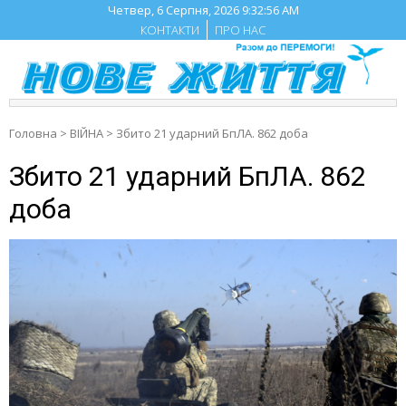
Skip
Четвер, 6 Серпня, 2026
9:32:57 AM
to
КОНТАКТИ
ПРО НАС
content
Головна
>
ВІЙНА
>
Збито 21 ударний БпЛА. 862 доба
Збито 21 ударний БпЛА. 862
доба