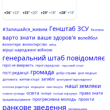
+36°
+23°
+33°
+20°
+29°
+18°
+28°
+14°
Генштаб ЗСУ
#Залишайся_живим
безпека
варто знати
ваше здоров'я
волейбол
волонтерство
волонтери
війна
вірші народжені війною
генеральний штаб повідомляє
герої не вмирають
герої серед нас
гирьовий спорт
громада
гості редакції
добрі справи
долі людські
загиблі
допомога
життєві історії
запитували? відповідаємо!
наші земляки
колонка редактора
нам пишуть
медицина
освіта
право знати
поліція
поліція інформує
новини громади
прогресивна молодь
проєкти
працевлаштування
ранкове зведення
рятувальники