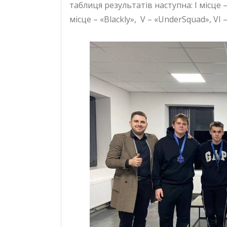
таблиця результатів наступна: І місце – «
місце – «Blackly», V – «UnderSquad», VІ –