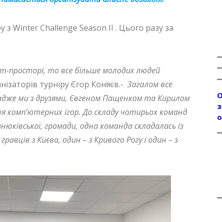
у з Winter Challenge Season II . Цього разу за
т-просторі, то все більше молодих людей
анізаторів турніру Єгор Коняєв.-
Загалом все
О
адже ми з друзями, Євгеном Пащенком та Кирилом
з
ня комп’ютерних ігор. До складу чотирьох команд
о
нюківської, громади, одна команда складалась із
равців з Києва, один – з Кривого Рогу і один – з