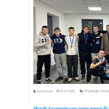
nove.in.ua
27.01.2025
ГРОМАДА
,
РАЗО
Молодь Близнюківщини попри воєнні дії 