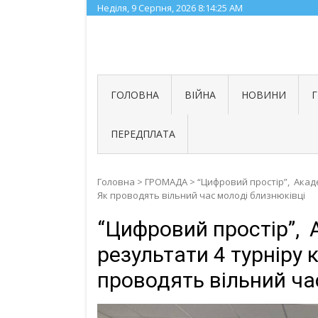
Skip
Неділя, 9 Серпня, 2026
8:14:26 AM
to
content
ГОЛОВНА
ВІЙНА
НОВИНИ
ПЕРЕДПЛАТА
Головна
>
ГРОМАДА
>
“Цифровий простір”, Акаде
Як проводять вільний час молоді близнюківці
“Цифровий простір”, 
результати 4 турніру 
проводять вільний ча