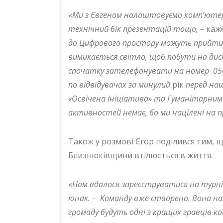
«
Ми з Євгеном налаштовуємо комп’юте
технічний бік презентацій тощо, –
каже
до Цифрового простору можуть прийти с
вимикається світло, щоб побути на дис
спочатку зателефонувати на номер 050 
по відвідувачах за минулий
рік
перед на
«Освічена Ініціатива» та Гуманітарним 
активностей немає, бо ми націлені на 
Також у розмові Єгор поділився тим, 
Близнюківщини втілюється в життя.
«
Нам вдалося зареєструватися на турнір,
юнак. – Команду вже створено. Вона н
громаду будуть одні з кращих гравців ком