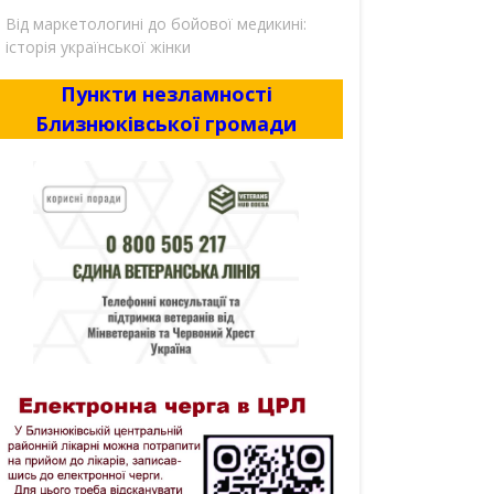
Від маркетологині до бойової медикині:
історія української жінки
Пункти незламності
Близнюківської громади