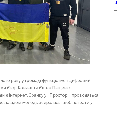
улого року у громаді функціонує «Цифровий
ами Єгор Коняєв та Євген Пащенко.
ди є інтернет. Зранку у «Просторі» проводяться
за розкладом молодь збиралась, щоб пограти у