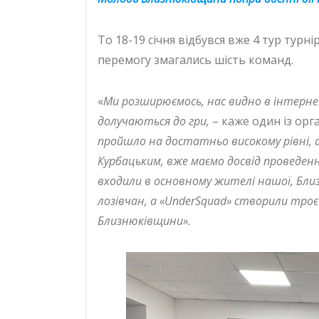
То 18-19 січня відбувся вже 4 тур турнір
перемогу змагались шість команд.
«
Ми розширюємось, нас видно в інтерне
долучаються до гри,
– каже один із орг
пройшло на достатньо високому рівні, 
Курбацьким, вже маємо досвід проведен
входили в основному жителі нашої, Близ
лозівчан, а «UnderSquad» створили троє г
Близнюківщини».