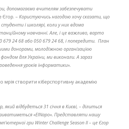
ри, допомагаємо вчителям забезпечувати
 Єгор. –
Користуючись нагодою хочу сказати, що
туденти і школярі, коли у них вдома
танційному навчанні. Але, і це важливо, варто
679 24 68 або 050 679 24 68, і попередити. План
шими донорами, молодіжною організацією
фондом для України, ми виконали. А зараз
проведення уроків інформатики».
що мрія створити кіберспортивну академію
 який відбудеться 31 січня в Києві, – ділиться
азиватиметься «ElNapo». Представляти нашу
п’ютерної гри Winter Challenge Season II – це Єгор