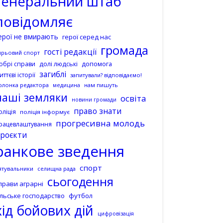
генеральний штаб
повідомляє
ерої не вмирають
герої серед нас
громада
гості редакції
ирьовий спорт
допомога
обрі справи
долі людські
загиблі
иттєві історії
запитували? відповідаємо!
олонка редактора
нам пишуть
медицина
наші земляки
освіта
новини громади
право знати
оліція
поліція інформує
прогресивна молодь
рацевлаштування
роєкти
ранкове зведення
спорт
ятувальники
селищна рада
сьогодення
прави аграрні
ільське господарство
футбол
хід бойових дій
цифровізація