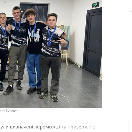
в “ElNapo”
були визначені переможці та призери. То