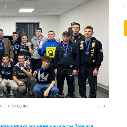
М З ГРОМАДОЮ
0
намагається організувати власне дозвілля.