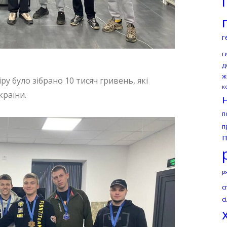
г
г
д
ж
ру було зібрано 10 тисяч гривень, які
к
країни.
п
п
п
р
с
с