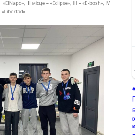
ElNapo», ІІ місце – «Eclipse», ІІІ – «E-bosh», ІV
 «Libertad».
в