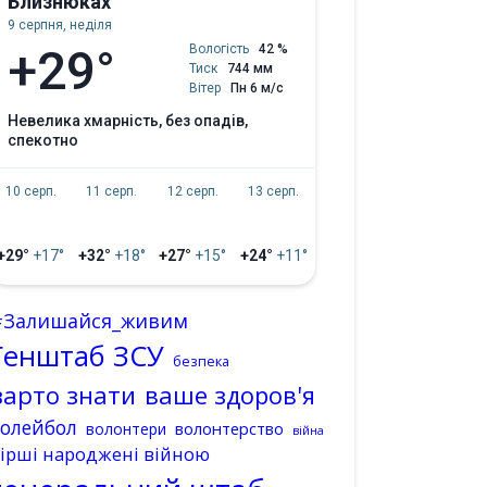
Близнюках
9 серпня, неділя
+29°
Вологість
42 %
Тиск
744 мм
Вітер
Пн 6 м/с
невелика хмарність, без опадів,
спекотно
10 серп.
11 серп.
12 серп.
13 серп.
+29°
+17°
+32°
+18°
+27°
+15°
+24°
+11°
#Залишайся_живим
Генштаб ЗСУ
безпека
варто знати
ваше здоров'я
волейбол
волонтерство
волонтери
війна
ірші народжені війною