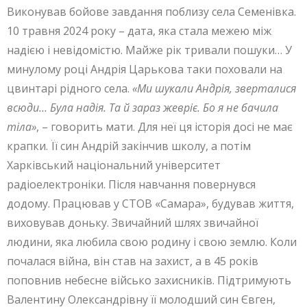
Виконував бойове завдання поблизу села Семенівка.
10 травня 2024 року – дата, яка стала межею між
надією і невідомістю. Майже рік тривали пошуки… У
минулому році Андрія Царькова таки поховали на
цвинтарі рідного села.
«Ми шукали Андрія, зверталися
всюди… Була надія. Та й зараз жевріє. Бо я не бачила
тіла»
, – говорить мати. Для неї ця історія досі не має
крапки. Її син Андрій закінчив школу, а потім
Харківський національний університет
радіоелектроніки. Після навчання повернувся
додому. Працював у СТОВ «Самара», будував життя,
виховував доньку. Звичайний шлях звичайної
людини, яка любила свою родину і свою землю. Коли
почалася війна, він став на захист, а в 45 років
поповнив небесне військо захисників. Підтримують
Валентину Олександрівну її молодший син Євген,