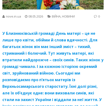
nove.in.ua
08.05.2026
ВІЙНА
,
НОВИНИ
0
У Близнюківській громаді День матері – це не
лише про квіти, обійми й слова вдячності. Для
багатьох жінок він має інший зміст – тихий,
стриманий і болючий. Тут живуть матері, які
втратили найдорожче – своїх синів. Таких жінок у
громаді чимало. І за кожною історією окремий
світ, зруйнований війною. Сьогодні ми
розповідаємо про п’ятьох матерів із
Верхньосамарського старостату. Їхні долі різні,
але їх об’єднує одне: вони виховали синів, які
стали на захист України і віддали за неї життя. У