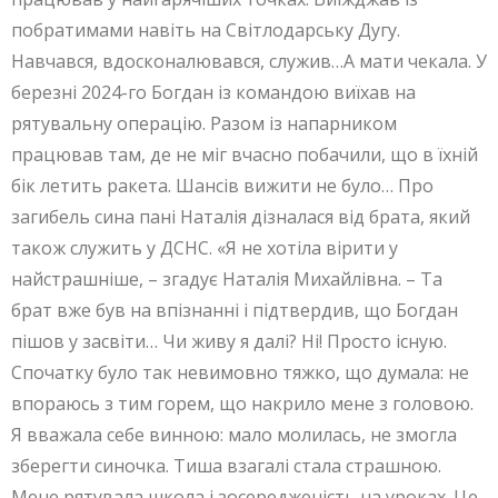
побратимами навіть на Світлодарську Дугу.
Навчався, вдосконалювався, служив…А мати чекала. У
березні 2024-го Богдан із командою виїхав на
рятувальну операцію. Разом із напарником
працював там, де не міг вчасно побачили, що в їхній
бік летить ракета. Шансів вижити не було… Про
загибель сина пані Наталія дізналася від брата, який
також служить у ДСНС. «Я не хотіла вірити у
найстрашніше, – згадує Наталія Михайлівна. – Та
брат вже був на впізнанні і підтвердив, що Богдан
пішов у засвіти… Чи живу я далі? Ні! Просто існую.
Спочатку було так невимовно тяжко, що думала: не
впораюсь з тим горем, що накрило мене з головою.
Я вважала себе винною: мало молилась, не змогла
зберегти синочка. Тиша взагалі стала страшною.
Мене рятувала школа і зосередженість на уроках. Це