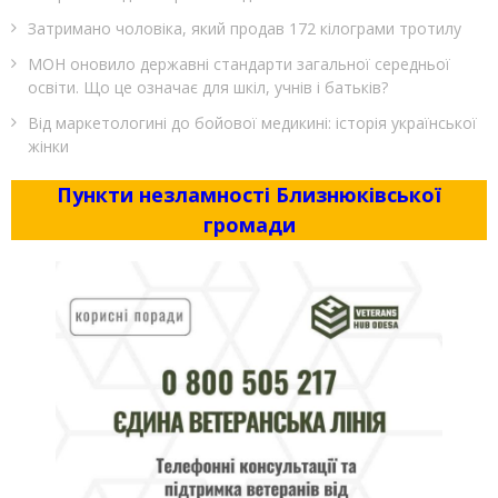
Затримано чоловіка, який продав 172 кілограми тротилу
МОН оновило державні стандарти загальної середньої
освіти. Що це означає для шкіл, учнів і батьків?
Від маркетологині до бойової медикині: історія української
жінки
Пункти незламності Близнюківської
громади