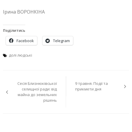
Ірина ВОРОНКІНА
Поділитись
Facebook
Telegram
долі людські
Навігація
Сесія Близнюківської
9 травня. Події та
записів
селищної ради: від
прикмети дня
майна до земельних
рішень