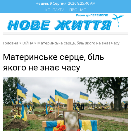
Skip
Неділя, 9 Серпня, 2026
8:25:42 AM
to
КОНТАКТИ
ПРО НАС
content
Головна
>
ВІЙНА
>
Материнське серце, біль якого не знає часу
Материнське серце, біль
якого не знає часу