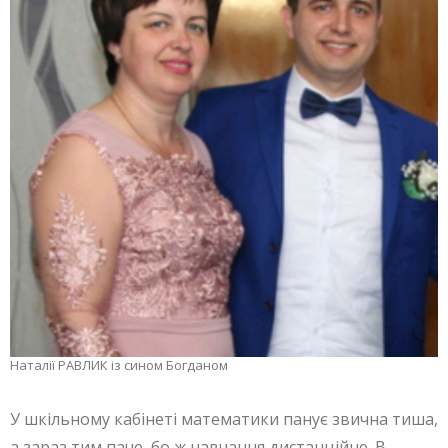
Наталії РАВЛИК із сином Богданом
У шкільному кабінеті математики панує звична тиша,
а зараз тим паче, бо ж навчання дистанційне. В