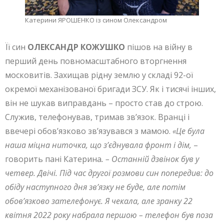
Катерини ЯРОШЕНКО із сином Олександром
Її син
ОЛЕКСАНДР КОЖУШКО
пішов на війну в
перший день повномасштабного вторгнення
московитів. Захищав рідну землю у складі 92-ої
окремої механізованої бригади ЗСУ. Як і тисячі інших,
він не шукав виправдань – просто став до строю.
Служив, телефонував, тримав зв’язок. Вранці і
ввечері обов’язково зв’язувався з мамою.
«Це була
наша міцна ниточка, що з’єднувала фронт і дім,
–
говорить пані Катерина
. – Останній дзвінок був у
четвер. Двічі. Під час другої розмови син попередив: до
обіду наступного дня зв’язку не буде, але потім
обов’язково зателефонує. Я чекала, але зранку 22
квітня 2022 року набрала першою – телефон був поза