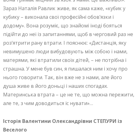
Зараз Наталія Равлик живе, як сама каже, «кубик у
кубику – виконала свої професійні обов’язки і
додому». Вона розуміє, що знайомі іноді бояться
підійти до неї із запитаннями, щоб в черговий раз не
роз’ятрити рану втрати. І пояснює: «Дистанція, яку
невимушено люди вибудовують між собою і нами,
матерями, які втратили своїх дітей, – не потрібна і
страшна. У мене був син, я пишалася ним і хочу про
нього говорити. Так, він вже не з нами, але його
душа живе в його доньці і наших спогадах.
Материнська втрата – це не те, що можна пережити,
але те, з чим доводиться іс нувати»…
Історія Валентини Олександрівни СТЕПУРИ із
Веселого