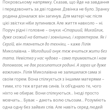
Покровському напрямку. Сказав, що йде на завдання
і передзвонить за дві години. Дзвінка не було. Зранку
родина дізналася: він загинув. Для матері час після
цієї звістки ніби зупинився. Але життя навколо – ні.
Поруч рідні і головне – онуки.
«Старший, Михайлик,
дуже схожий на батька і зовнішньо, і характером. Як і
Сергій, він тягнеться до техніки, –
каже Лілія
Миколаївна.
– Молодший онук теж вчиться жити без
тата. Невістка у нас чудова – сама тримається і нам
допомагає, не дає розсипатися родині. А зараз це дуже
важливо»
. Лілія Миколаївна не залишилася сама зі
своїм горем. Вона спілкується з іншими матерями –
тими, хто теж втратив синів. Їх об’єднало те, чого
ніхто не обирає. Вони спілкуються… Іноді просто
мовчать… Буває – дають волю сльозам… Розуміють
одна одну без зайвих слів. Але навіть серед людей