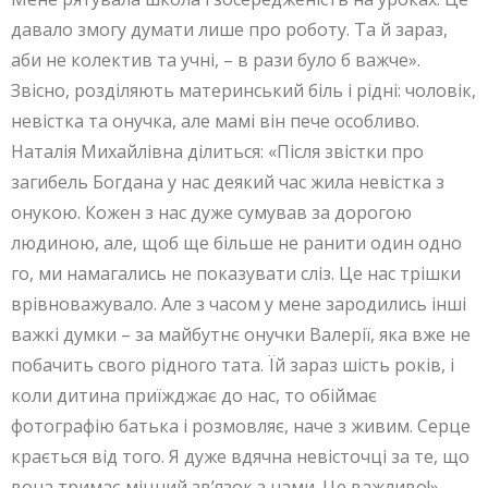
давало змогу думати лише про роботу. Та й зараз,
аби не колектив та учні, – в рази було б важче».
Звісно, розділяють материнський біль і рідні: чоловік,
невістка та онучка, але мамі він пече особливо.
Наталія Михайлівна ділиться: «Після звістки про
загибель Богдана у нас деякий час жила невістка з
онукою. Кожен з нас дуже сумував за дорогою
людиною, але, щоб ще більше не ранити один одно
го, ми намагались не показувати сліз. Це нас трішки
врівноважувало. Але з часом у мене зародились інші
важкі думки – за майбутнє онучки Валерії, яка вже не
побачить свого рідного тата. Їй зараз шість років, і
коли дитина приїжджає до нас, то обіймає
фотографію батька і розмовляє, наче з живим. Серце
крається від того. Я дуже вдячна невісточці за те, що
вона тримає міцний зв’язок з нами. Це важливо!».