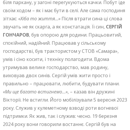
біля паркану, у загоні перегукуються качки. Побут іде
своїм ходом – як і має бути в селі. Але сама господиня
зітхає:
«Хіба то життя…»
Після втрати сина ці слова
звучать не як скарга, а як констатація. Її син,
СЕРГІЙ
ГОНЧАРОВ
, був опорою для родини. Працьовитий,
спокійний, надійний. Працював у сільському
господарстві, був трактористом у СТОВ «Самара»,
умів і сіно косити, і техніку полагодити. Вдома
утримував велике господарство, мав родину,
виховуав двох синів. Сергій умів жити просто і
правильно – працювати, любити, будувати плани.
«Ми ще багато встигнемо…»
, – казав він дружині
Вікторії. Не встигли. Його мобілізували 5 вересня 2023
року. Служив у кулеметному взводі роти вогневої
підтримки. Як жив, так і служив: чесно. 19 березня
2024 року вони говорили востаннє. Сергій був на