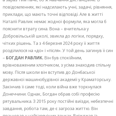
повідомленнях, які надсилають учні, задачі, рівняння,
приклади, що мають точні відповіді. Але в житті
Наталії Равлик немає жодної формули, яка могла б
пояснити втрату сина. Вона – вчителька у
Добровільській школі, звикла до логіки, порядку,
чітких рішень. Та з 4 березня 2024 року її життя
розділилося на «до» і «після». У той день загинув її син
–
БОГДАН РАВЛИК.
Він був спокійним,
врівноваженим хлопчиком, з усіма знаходив спільну
мову. Після школи він вступив до Донбаської
державної машинобудівної академії у Краматорську.
Закінчив її саме тоді, коли війна вже торкнулася
Донеччини. Однак, Богдан обрав собі професію
рятувальника. З 2015 року постійні виїзди, небезпечні
завдання, робота там, де є загроза життю. Він
працював у найгарячіших точках. Виїжджав із