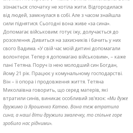
зізнається: спочатку не хотіла жити. Відгородилася
від людей, замкнулася в собі. Але з часом знайшла
сили піднятися. Сьогодні вона живе «за сина».
Допомагає військовим: готує їжу, долучається до
розселення. Дивиться на захисників і бачить у них
свого Вадима. «У свій час моїй дитині допомагали
волонтери. Тепер я допомагаю військовим», – каже
пані Тетяна. Поруч із нею молодший син Богдан,
йому 21 рік. Працює у комунальному господарстві.
Він – її опора і продовження життя. Тетяна
Миколаївна говорить, що серед матерів, які
втратили синів, виникає особливий зв’язок:
«Ми дуже
дружимо із Ярошенко Катею. Вона теж втратила
сина, а наші діти дружили змалечку, то спільне горе
зробило нас рідними».