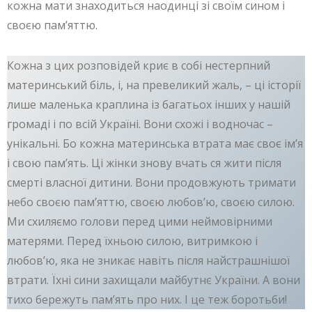
кожна мати знаходиться наодинці зі своїм сином і
своєю пам’яттю.
Кожна з цих розповідей криє в собі нестерпний
материнський біль, і, на превеликий жаль, – ці історії
лише маленька краплина із багатьох інших у нашій
громаді і по всій Україні. Вони схожі і водночас –
унікальні. Бо кожна материнська втрата має своє ім’я
і свою пам’ять. Ці жінки знову вчать ся жити після
смерті власної дитини. Вони продовжують тримати
небо своєю пам’яттю, своєю любов’ю, своєю силою.
Ми схиляємо голови перед цими неймовірними
матерями. Перед їхньою силою, витримкою і
любов’ю, яка не зникає навіть після найстрашнішої
втрати. Їхні сини захищали майбутнє України. А вони
тихо бережуть пам’ять про них. І це теж боротьби!