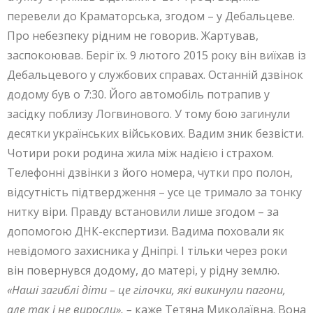
перевели до Краматорська, згодом – у Дебальцеве.
Про небезпеку рідним не говорив. Жартував,
заспокоював. Беріг їх. 9 лютого 2015 року він виїхав із
Дебальцевого у службових справах. Останній дзвінок
додому був о 7:30. Його автомобіль потрапив у
засідку поблизу Логвинового. У тому бою загинули
десятки українських військових. Вадим зник безвісти.
Чотири роки родина жила між надією і страхом.
Телефонні дзвінки з його номера, чутки про полон,
відсутність підтвердження – усе це тримало за тонку
нитку віри. Правду встановили лише згодом – за
допомогою ДНК-експертизи. Вадима поховали як
невідомого захисника у Дніпрі. І тільки через роки
він повернувся додому, до матері, у рідну землю.
«Наші загиблі діти – це гілочки, які викинули пагони,
але так і не виросли», –
каже Тетяна Миколаївна. Вона