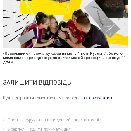
«Прийомний син спочатку казав на мене “тьотя Руслана”, бо його
мама жила через дорогу»: як вчителька з Херсонщини виховує 11
дітей
ЗАЛИШИТИ ВІДПОВІДЬ
Щоб відправити коментар вам необхідно
авторизуватись
.
Овочі та фрукти наш щоденний запас вітамінів
8 серпня. Події та прикмети дня