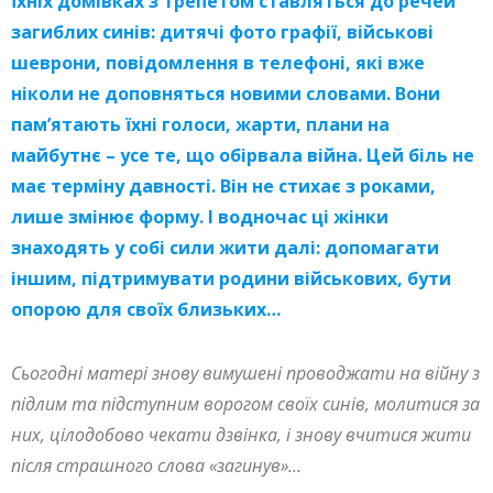
їхніх домівках з трепетом ставляться до речей
загиблих синів: дитячі фото графії, військові
шеврони, повідомлення в телефоні, які вже
ніколи не доповняться новими словами. Вони
пам’ятають їхні голоси, жарти, плани на
майбутнє – усе те, що обірвала війна. Цей біль не
має терміну давності. Він не стихає з роками,
лише змінює форму. І водночас ці жінки
знаходять у собі сили жити далі: допомагати
іншим, підтримувати родини військових, бути
опорою для своїх близьких…
Сьогодні матері знову вимушені проводжати на війну з
підлим та підступним ворогом своїх синів, молитися за
них, цілодобово чекати дзвінка, і знову вчитися жити
після страшного слова «загинув»…