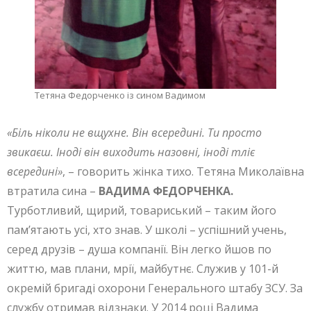
Тетяна Федорченко із сином Вадимом
«Біль ніколи не вщухне. Він всередині. Ти просто
звикаєш. Іноді він виходить назовні, іноді тліє
всередині»
, – говорить жінка тихо. Тетяна Миколаївна
втратила сина –
ВАДИМА ФЕДОРЧЕНКА.
Турботливий, щирий, товариський – таким його
пам’ятають усі, хто знав. У школі – успішний учень,
серед друзів – душа компанії. Він легко йшов по
життю, мав плани, мрії, майбутнє. Служив у 101-й
окремій бригаді охорони Генерального штабу ЗСУ. За
службу отримав відзнаки. У 2014 році Вадима