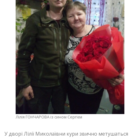
Лілія ГОНЧАРОВА із сином Сергієм
У дворі Лілії Миколаївни кури звично метушаться