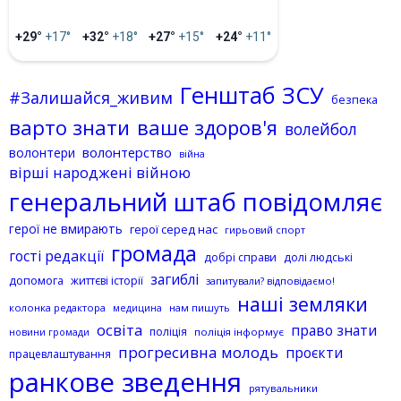
+29°
+17°
+32°
+18°
+27°
+15°
+24°
+11°
Генштаб ЗСУ
#Залишайся_живим
безпека
варто знати
ваше здоров'я
волейбол
волонтерство
волонтери
війна
вірші народжені війною
генеральний штаб повідомляє
герої не вмирають
герої серед нас
гирьовий спорт
громада
гості редакції
добрі справи
долі людські
загиблі
допомога
життєві історії
запитували? відповідаємо!
наші земляки
колонка редактора
нам пишуть
медицина
освіта
право знати
поліція
поліція інформує
новини громади
прогресивна молодь
проєкти
працевлаштування
ранкове зведення
рятувальники