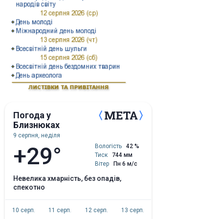
Погода у
Близнюках
9 серпня, неділя
+29°
Вологість
42 %
Тиск
744 мм
Вітер
Пн 6 м/с
невелика хмарність, без опадів,
спекотно
10 серп.
11 серп.
12 серп.
13 серп.