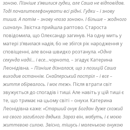
зоною. Пізніше з’явилися гудки, але Саша не відповідав.
Тоді почалителефонувати всі рідні. Гудки – і знову
тиша. А потім – знову «поза зоною». І більше – жодного
сигналу»
. Звістка прийшла раптово. Староста
повідомила, що Олександр загинув. На одну мить у
матері з’явилася надія, бо не збігся рік народження у
сповіщенні, але вона швидко розтанула.
«Одна
секунда надії… і все…чорнота, –
згадує Катерина
Леонідівна
. – Пізніше дізналася, що з позицій Саша
виходив останнім. Снайперський постріл – і все –
життя обірвалось. І моє теж».
Після втрати світ
звужується до спогадів і тиші. Але навіть у цій тиші є
те, що тримає на цьому світі – онуки. Катерина
Леонідівна каже:
«Старший онук Богдан дуже схожий
на свого загиблого дядька. Зараз він, мабуть, і є моєю
життєвою силою. Звісно, тішусь і маленькою онукою