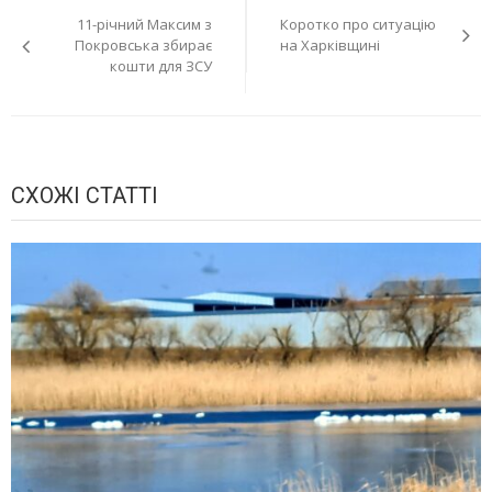
11-річний Максим з
Коротко про ситуацію
записів
Покровська збирає
на Харківщині
кошти для ЗСУ
СХОЖІ СТАТТІ