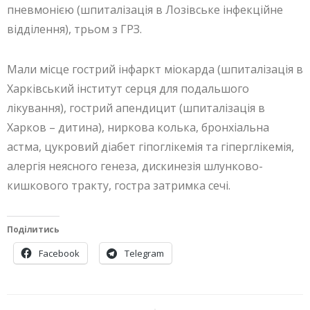
пневмонією (шпиталізація в Лозівське інфекційне
відділення), трьом з ГРЗ.
Мали місце гострий інфаркт міокарда (шпиталізація в
Харківський інститут серця для подальшого
лікування), гострий апендицит (шпиталізація в
Харков – дитина), ниркова колька, бронхіальна
астма, цукровий діабет гіпоглікемія та гіперглікемія,
алергія неясного генеза, дискинезія шлунково-
кишкового тракту, гостра затримка сечі.
Поділитись
Facebook
Telegram
Навігація