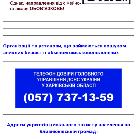
Організації та установи, що займаються пошуком
зниклих безвісті і обміном військовополонених
Адреси укриттів цивільного захисту населення по
Близнюківській громаді