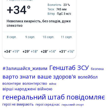
+34°
Вологість
23 %
Тиск
745 мм
Вітер
ПдС 3 м/с
невелика хмарність, без опадів, дуже
спекотно
8 серп.
9 серп.
10 серп.
11 серп.
+34°
+19°
+29°
+18°
+28°
+14°
+31°
+16°
Генштаб ЗСУ
#Залишайся_живим
безпека
варто знати
ваше здоров'я
волейбол
волонтерство
волонтери
війна
вірші народжені війною
генеральний штаб повідомляє
герої не вмирають
герої серед нас
гирьовий спорт