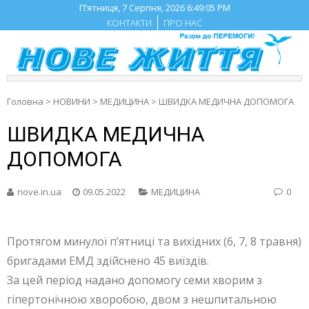
Skip
П’ятниця, 7 Серпня, 2026
6:49:05 PM
to
КОНТАКТИ
ПРО НАС
content
Головна
>
НОВИНИ
>
МЕДИЦИНА
>
ШВИДКА МЕДИЧНА ДОПОМОГА
ШВИДКА МЕДИЧНА
ДОПОМОГА
nove.in.ua
09.05.2022
МЕДИЦИНА
0
Протягом минулої п’ятниці та вихідних (6, 7, 8 травня)
бригадами ЕМД здійснено 45 виїздів.
За цей період надано допомогу семи хворим з
гіпертонічною хворобою, двом з нешпитальною