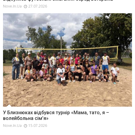
Nove.in.ua
27.07.2026
У Близнюках відбувся турнір «Мама, тато, я –
волейбольна сім’я»
Nove.in.ua
15.07.2026