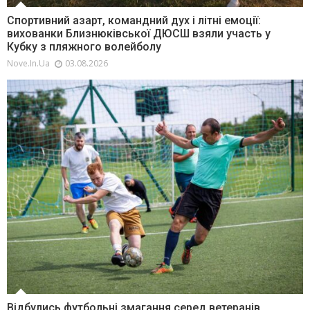
Спортивний азарт, командний дух і літні емоції:
вихованки Близнюківської ДЮСШ взяли участь у
Кубку з пляжного волейболу
Nove.in.ua
03.08.2026
Відбулись футбольні змагання серед ветеранів