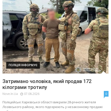
ПОЛІЦІЯ ІНФОРМУЄ
Затримано чоловіка, який продав 172
кілограми тротилу
Nove.in.ua
07.08.2026
0
Поліцейські Харківської області викрили 28-річного жителя
Лозівського району, якого підозрюють у незаконному продажі