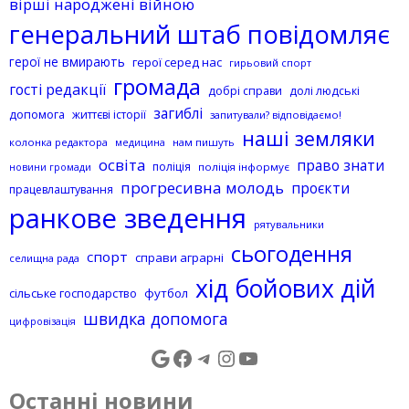
вірші народжені війною
генеральний штаб повідомляє
герої не вмирають
герої серед нас
гирьовий спорт
громада
гості редакції
добрі справи
долі людські
загиблі
допомога
життєві історії
запитували? відповідаємо!
наші земляки
колонка редактора
нам пишуть
медицина
освіта
право знати
поліція
поліція інформує
новини громади
прогресивна молодь
проєкти
працевлаштування
ранкове зведення
рятувальники
сьогодення
спорт
справи аграрні
селищна рада
хід бойових дій
сільське господарство
футбол
швидка допомога
цифровізація
Google
Facebook
Telegram
Instagram
https://www.yo
Останні новини