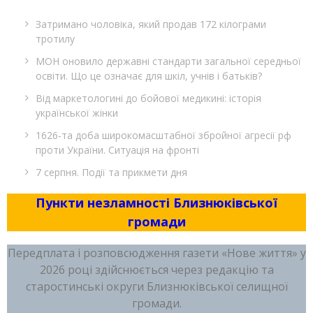
Затримано чоловіка, який продав 172 кілограми
тротилу
МОН оновило державні стандарти загальної середньої
освіти. Що це означає для шкіл, учнів і батьків?
Від маркетологині до бойової медикині: історія
української жінки
1626-та доба широкомасштабної збройної агресії рф
проти України. Ситуація на фронті
7 серпня. Події та прикмети дня
Пункти незламності Близнюківської
громади
Передплата і розповсюдження газети «Нове життя» у
2026 році здійснюється через редакцію та
старостинські округи Близнюківської селищної
громади.