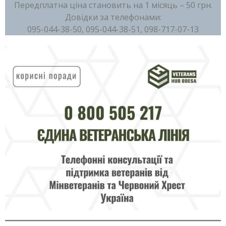
Передплатна ціна становить на 1 місяць – 50 грн.
Довідки за телефонами:
095-044-38-50, 095-044-38-51, 098-717-07-13