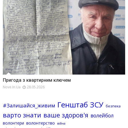
Пригода з квартирним ключем
Nove.in.ua
28.05.2026
Генштаб ЗСУ
#Залишайся_живим
безпека
варто знати
ваше здоров'я
волейбол
волонтерство
волонтери
війна