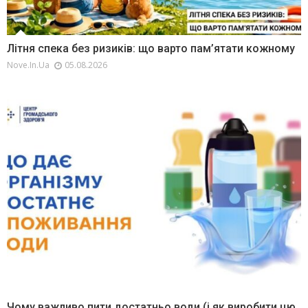
Літня спека без ризиків: що варто пам’ятати кожному
Nove.in.ua
05.08.2026
Чому важливо пити достатньо води (і як виробити цю