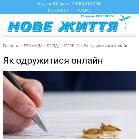
Skip
Неділя, 9 Серпня, 2026
5:41:58 AM
to
КОНТАКТИ
ПРО НАС
content
Головна
>
ГРОМАДА
>
БЕСIДИ,ІНТЕРВ'Ю
>
Як одружитися онлайн
Як одружитися онлайн