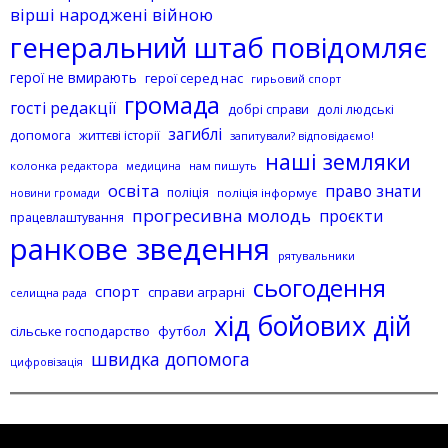
вірші народжені війною
генеральний штаб повідомляє
герої не вмирають
герої серед нас
гирьовий спорт
громада
гості редакції
добрі справи
долі людські
загиблі
допомога
життєві історії
запитували? відповідаємо!
наші земляки
колонка редактора
нам пишуть
медицина
освіта
право знати
поліція
поліція інформує
новини громади
прогресивна молодь
проєкти
працевлаштування
ранкове зведення
рятувальники
сьогодення
спорт
справи аграрні
селищна рада
хід бойових дій
сільське господарство
футбол
швидка допомога
цифровізація