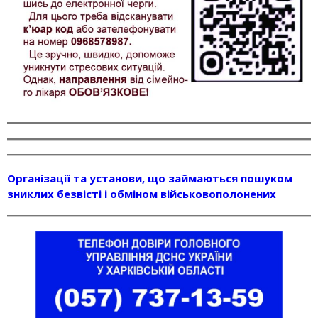
Організації та установи, що займаються пошуком
зниклих безвісті і обміном військовополонених