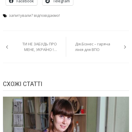
Facebook
Telegram
запитували? відповідаємо!
Навігація
ТИ НЕ ЗАБУДЬ ПРО
Дія.Бізнес – гаряча
записів
МЕНЕ, УКРАЇНО !…
лінія для ВПО
СХОЖІ СТАТТІ