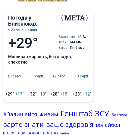
Погода у
Близнюках
9 серпня, неділя
+29°
Вологість
41 %
Тиск
744 мм
Вітер
Пн 6 м/с
мінлива хмарність, без опадів,
спекотно
10 серп.
11 серп.
12 серп.
13 серп.
+29°
+17°
+32°
+18°
+28°
+15°
+23°
+12°
Генштаб ЗСУ
#Залишайся_живим
безпека
варто знати
ваше здоров'я
волейбол
волонтерство
волонтери
війна