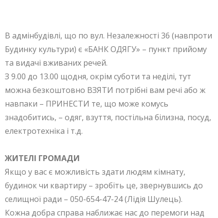
В адмінбудівлі, що по вул. Незалежності 36 (навпроти
Будинку культури) є «БАНК ОДЯГУ» – пункт прийому
та видачі вживаних речей.
З 9.00 до 13.00 щодня, окрім суботи та неділі, тут
можна безкоштовно ВЗЯТИ потрібні вам речі або ж
навпаки – ПРИНЕСТИ те, що може комусь
знадобитись, – одяг, взуття, постільна білизна, посуд,
електротехніка і т.д.
ЖИТЕЛІ ГРОМАДИ
Якщо у вас є можливість здати людям кімнату,
будинок чи квартиру – зробіть це, звернувшись до
селищної ради – 050-654-47-24 (Лідія Шулець).
Кожна добра справа наближає нас до перемоги над