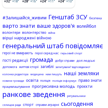
+32°
+18°
+28°
+16°
+24°
+11°
+24°
+10°
Генштаб ЗСУ
#Залишайся_живим
безпека
варто знати
ваше здоров'я
волейбол
волонтерство
волонтери
війна
вірші народжені війною
генеральний штаб повідомляє
герої не вмирають
герої серед нас
гирьовий спорт
громада
гості редакції
добрі справи
долі людські
загиблі
допомога
життєві історії
запитували? відповідаємо!
наші земляки
колонка редактора
нам пишуть
медицина
освіта
право знати
поліція
поліція інформує
новини громади
прогресивна молодь
проєкти
працевлаштування
ранкове зведення
рятувальники
сьогодення
спорт
справи аграрні
селищна рада