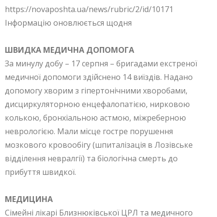
https://novaposhta.ua/news/rubric/2/id/10171
Інформацію оновлюється щодня
ШВИДКА МЕДИЧНА ДОПОМОГА
За минулу добу – 17 серпня – бригадами екстреної
медичної допомоги здійснено 14 виїздів. Надано
допомогу хворим з гіпертонічними хворобами,
дисциркуляторною енцефалопатією, нирковою
колькою, бронхіальною астмою, міжреберною
неврологією. Мали місце гостре порушення
мозкового кровообігу (шпиталізація в Лозівське
відділення невралгії) та біологічна смерть до
прибуття швидкої.
МЕДИЦИНА
Сімейні лікарі Близнюківської ЦРЛ та медичного