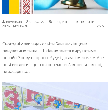
nove.in.ua
01.09.2022
БЕСIДИ,ІНТЕРВ'Ю
,
НОВИНИ
СЕЛИЩНОЇ РАДИ
0
Сьогодні у закладах освіти Близнюківщини
пануватиме тиша…..Шкільне життя вируватиме
онлайн. Знову непросто буде і дітям, і вчителям. Але
нові виклики – це нові перемоги! А вони, впевнені,
не забаряться.