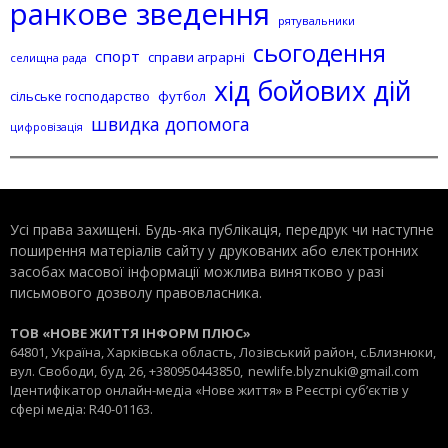
ранкове зведення
рятувальники
сьогодення
спорт
справи аграрні
селищна рада
хід бойових дій
сільське господарство
футбол
швидка допомога
цифровізація
Усі права захищені. Будь-яка публiкацiя, передрук чи наступне
поширення матеріалів сайту у друкованих або електронних
засобах масової інформації можлива винятково у разі
письмового дозволу правовласника.
ТОВ «НОВЕ ЖИТТЯ ІНФОРМ ПЛЮС»
64801, Україна, Харківська область, Лозівський район, с.Близнюки,
вул. Свободи, буд. 26, +380950443850,
newlife.blyznuki@gmail.com
Ідентифікатор онлайн-медіа «Нове життя» в Реєстрі суб’єктів у
сфері медіа: R40-01163.