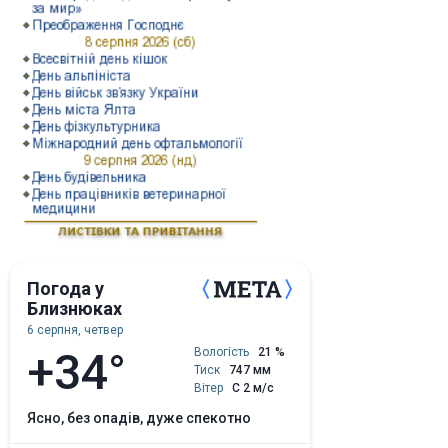
Погода у
Близнюках
6 серпня, четвер
+34°
Вологість
21 %
Тиск
747 мм
Вітер
С 2 м/с
ясно, без опадів, дуже спекотно