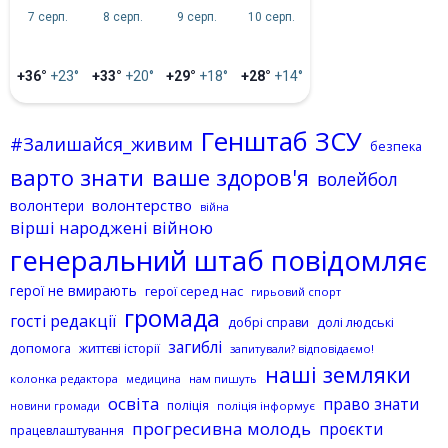
7 серп.
8 серп.
9 серп.
10 серп.
+36°
+23°
+33°
+20°
+29°
+18°
+28°
+14°
Генштаб ЗСУ
#Залишайся_живим
безпека
варто знати
ваше здоров'я
волейбол
волонтерство
волонтери
війна
вірші народжені війною
генеральний штаб повідомляє
герої не вмирають
герої серед нас
гирьовий спорт
громада
гості редакції
добрі справи
долі людські
загиблі
допомога
життєві історії
запитували? відповідаємо!
наші земляки
колонка редактора
нам пишуть
медицина
освіта
право знати
поліція
поліція інформує
новини громади
прогресивна молодь
проєкти
працевлаштування