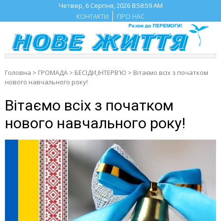
Skip
Четвер, 6 Серпня, 2026
8:59:00 AM
to
КОНТАКТИ
ПРО НАС
content
Головна
>
ГРОМАДА
>
БЕСIДИ,ІНТЕРВ'Ю
>
Вітаємо всіх з початком
нового навчального року!
Вітаємо всіх з початком
нового навчального року!