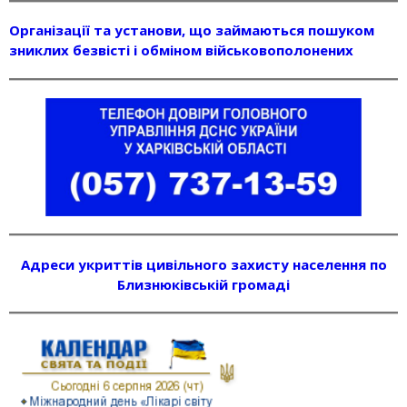
Організації та установи, що займаються пошуком
зниклих безвісті і обміном військовополонених
Адреси укриттів цивільного захисту населення по
Близнюківській громаді