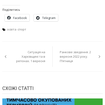
Поділитись
Facebook
Telegram
освіта
спорт
Навігація
Ситуація на
Ранкове зведення. 2
записів
Харківщині та в
вересня 2022 року.
регіонах. 1 вересня
П’ятниця
СХОЖІ СТАТТІ