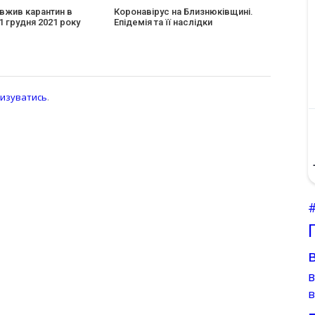
вжив карантин в
Коронавірус на Близнюківщині.
31 грудня 2021 року
Епідемія та її наслідки
изуватись
.
в