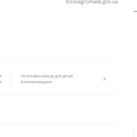
lozovagromada.gov.ua
х
Позитивні емоції для дітей
а
Близнюківщини