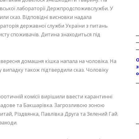
зівської лабораторії Держпродспоживслужби. У
дили сказ. Відповідні висновки надала
раторія державної служби України з питань
исту споживачів. Дитина знаходиться під
О
 вересня домашня кішка напала на чоловіка. На
з
 випадку також підтвердили сказ. Чоловіку
о
ізоотичній комісії вирішили ввести карантинні
 Садове та Бакшарівка. Загрозливою зоною
итай, Різдвянка, Павлівка Друга та Зелений Гай.
заходи.