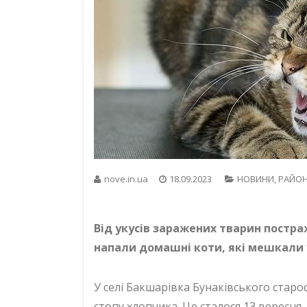
nove.in.ua
18.09.2023
НОВИНИ
,
РАЙО
Від укусів заражених тварин постра
напали домашні коти, які мешкали 
У селі Бакшарівка Бунаківського старо
стопу хлопчика. Це сталося 13 вересн