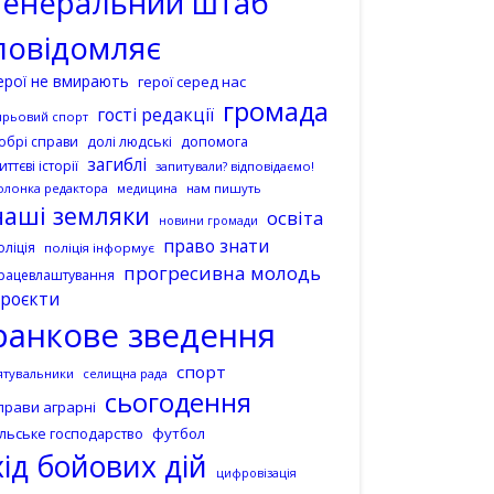
генеральний штаб
повідомляє
ерої не вмирають
герої серед нас
громада
гості редакції
ирьовий спорт
допомога
обрі справи
долі людські
загиблі
иттєві історії
запитували? відповідаємо!
олонка редактора
нам пишуть
медицина
наші земляки
освіта
новини громади
право знати
оліція
поліція інформує
прогресивна молодь
рацевлаштування
роєкти
ранкове зведення
спорт
ятувальники
селищна рада
сьогодення
прави аграрні
ільське господарство
футбол
хід бойових дій
цифровізація