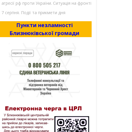
агресії рф проти України. Ситуація на фронті
7 серпня. Події та прикмети дня
Пункти незламності
Близнюківської громади