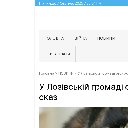
Skip
П’ятниця, 7 Серпня, 2026
7:35:05 PM
to
content
ГОЛОВНА
ВІЙНА
НОВИНИ
ПЕРЕДПЛАТА
Головна
>
НОВИНИ
>
У Лозівській громаді оголо
У Лозівській громаді
сказ