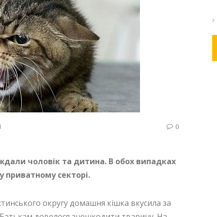
Н
0
ждали чоловік та дитина. В обох випадках
у приватному секторі.
стинського округу домашня кішка вкусила за
я. Батькам довелося знешкодити тварину. На