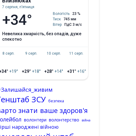
Близнюках
7 серпня, пʼятниця
+34°
Вологість
23 %
Тиск
745 мм
Вітер
ПдС 3 м/с
невелика хмарність, без опадів, дуже
спекотно
8 серп.
9 серп.
10 серп.
11 серп.
+34°
+19°
+29°
+18°
+28°
+14°
+31°
+16°
#Залишайся_живим
Генштаб ЗСУ
безпека
варто знати
ваше здоров'я
волейбол
волонтерство
волонтери
війна
ірші народжені війною