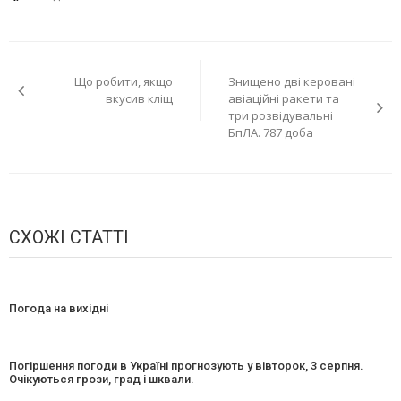
Навігація
Що робити, якщо
Знищено дві керовані
записів
вкусив кліщ
авіаційні ракети та
три розвідувальні
БпЛА. 787 доба
СХОЖІ СТАТТІ
Погода на вихідні
Погіршення погоди в Україні прогнозують у вівторок, 3 серпня.
Очікуються грози, град і шквали.