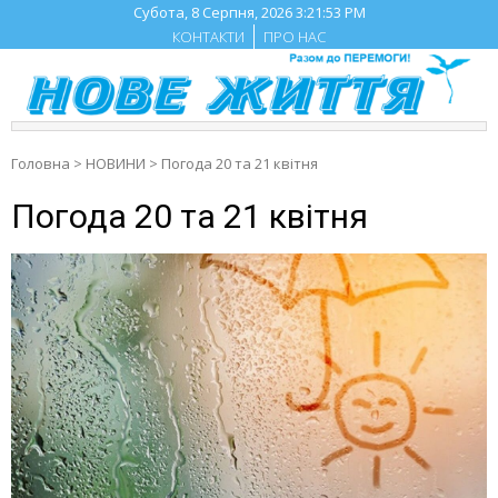
Skip
Субота, 8 Серпня, 2026
3:21:54 PM
to
КОНТАКТИ
ПРО НАС
content
Головна
>
НОВИНИ
>
Погода 20 та 21 квітня
Погода 20 та 21 квітня