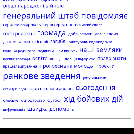
вірші народжені війною
генеральний штаб повідомляє
герої не вмирають
герої серед нас
гирьовий спорт
громада
гості редакції
добрі справи
долі людські
загиблі
допомога
життєві історії
запитували? відповідаємо!
наші земляки
колонка редактора
нам пишуть
медицина
освіта
право знати
поліція
поліція інформує
новини громади
прогресивна молодь
проєкти
працевлаштування
ранкове зведення
рятувальники
сьогодення
спорт
справи аграрні
селищна рада
хід бойових дій
сільське господарство
футбол
швидка допомога
цифровізація