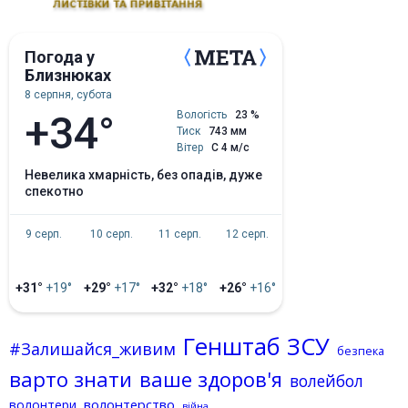
Погода у
Близнюках
8 серпня, субота
+34°
Вологість
23 %
Тиск
743 мм
Вітер
С 4 м/с
невелика хмарність, без опадів, дуже
спекотно
9 серп.
10 серп.
11 серп.
12 серп.
+31°
+19°
+29°
+17°
+32°
+18°
+26°
+16°
Генштаб ЗСУ
#Залишайся_живим
безпека
варто знати
ваше здоров'я
волейбол
волонтерство
волонтери
війна