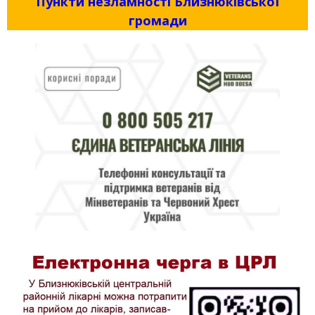
Пункти незламності Близнюківської
громади