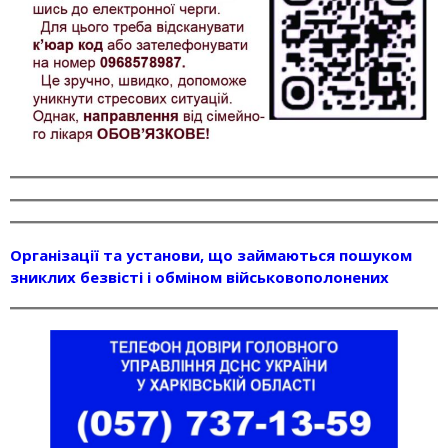
Організації та установи, що займаються пошуком
зниклих безвісті і обміном військовополонених