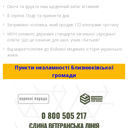
Овочі та фрукти наш щоденний запас вітамінів
8 серпня. Події та прикмети дня
Затримано чоловіка, який продав 172 кілограми тротилу
МОН оновило державні стандарти загальної середньої
освіти. Що це означає для шкіл, учнів і батьків?
Від маркетологині до бойової медикині: історія української
жінки
Пункти незламності Близнюківської
громади