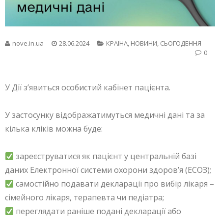
nove.in.ua
28.06.2024
КРАЇНА
,
НОВИНИ
,
СЬОГОДЕННЯ
0
У Дії зʼявиться особистий кабінет пацієнта.
У застосунку відображатимуться медичні дані та за
кілька кліків можна буде:
зареєструватися як пацієнт у центральній базі
даних Електронної системи охорони здоровʼя (ЕСОЗ);
самостійно подавати декларації про вибір лікаря –
сімейного лікаря, терапевта чи педіатра;
переглядати раніше подані декларації або