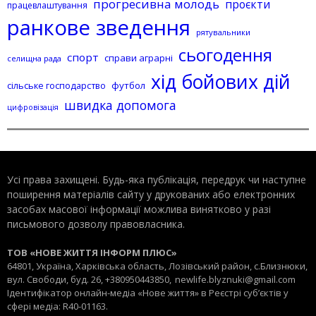
прогресивна молодь
проєкти
працевлаштування
ранкове зведення
рятувальники
сьогодення
спорт
справи аграрні
селищна рада
хід бойових дій
сільське господарство
футбол
швидка допомога
цифровізація
Усі права захищені. Будь-яка публiкацiя, передрук чи наступне
поширення матеріалів сайту у друкованих або електронних
засобах масової інформації можлива винятково у разі
письмового дозволу правовласника.
ТОВ «НОВЕ ЖИТТЯ ІНФОРМ ПЛЮС»
64801, Україна, Харківська область, Лозівський район, с.Близнюки,
вул. Свободи, буд. 26, +380950443850,
newlife.blyznuki@gmail.com
Ідентифікатор онлайн-медіа «Нове життя» в Реєстрі суб’єктів у
сфері медіа: R40-01163.