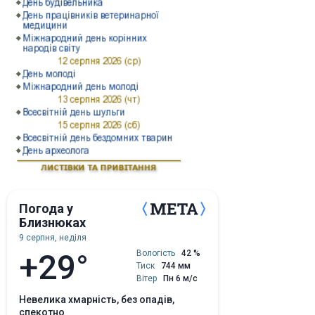
Погода у
Близнюках
9 серпня, неділя
+29°
Вологість
42 %
Тиск
744 мм
Вітер
Пн 6 м/с
невелика хмарність, без опадів,
спекотно