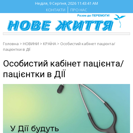
Skip
Неділя, 9 Серпня, 2026
11:43:41 AM
to
КОНТАКТИ
ПРО НАС
content
Головна
>
НОВИНИ
>
КРАЇНА
>
Особистий кабінет пацієнта/
пацієнтки в ДІЇ
Особистий кабінет пацієнта/
пацієнтки в ДІЇ