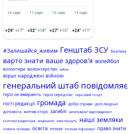
10 серп.
11 серп.
12 серп.
13 серп.
+29°
+17°
+32°
+18°
+27°
+15°
+24°
+11°
Генштаб ЗСУ
#Залишайся_живим
безпека
варто знати
ваше здоров'я
волейбол
волонтерство
волонтери
війна
вірші народжені війною
генеральний штаб повідомляє
герої не вмирають
герої серед нас
гирьовий спорт
громада
гості редакції
добрі справи
долі людські
загиблі
допомога
життєві історії
запитували? відповідаємо!
наші земляки
колонка редактора
нам пишуть
медицина
освіта
право знати
поліція
поліція інформує
новини громади