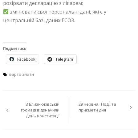
розірвати декларацію з лікарем;
змінювати свої персональні дані, які є у
центральній базі даних ЕСОЗ.
Поділитись
Facebook
Telegram
варто знати
Навігація
В Близнюківській
29 червня. Події та
записів
громаді відзначили
прикмети дня
День Конституції