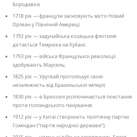
Бородавки;
1718 рік — французи засновують місто Новий
Орлеан у Північній Америці;
1792 рік — задунайська козацька флотилія
дістається Темрюка на Кубані;
1793 рік — війська Французької революції
здобувають Марсель;
1825 рік — Уругвай проголошує свою
незалежність від Бразильської імперії;
1830 рік — в Брюсселі розпочинається повстання
проти голландського панування;
1912 рік — у Китаї створюють політичну партію
Гоміндан (“партія народної держави”);