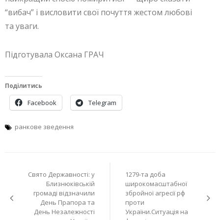
“вибач” і висловити свої почуття жестом любові
та уваги.
Підготувала Оксана ГРАЧ
Поділитись
Facebook
Telegram
ранкове зведення
Навігація
Свято Державності: у
1279-та доба
записів
Близнюківській
широкомасштабної
громаді відзначили
збройної агресії рф
День Прапора та
проти
День Незалежності
України.Ситуація на