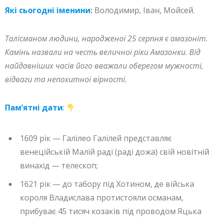
Які сьогодні іменини
:
Володимир, Іван, Мойсей.
Талісманом людини, народженої 25 серпня є амазоніт.
Камінь назвали на честь величної ріки Амазонки. Від
найдавніших часів його вважали оберегом мужності,
відваги та непохитної вірності.
Пам’ятні дати
:
1609 рік — Галілео Галілей представляє
венеційській Малій раді (раді дожа) свій новітній
винахід — телескоп;
1621 рік — до табору під Хотином, де війська
короля Владислава протистояли османам,
прибуває 45 тисяч козаків під проводом Яцька