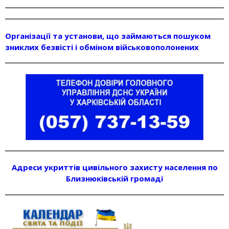
Організації та установи, що займаються пошуком
зниклих безвісті і обміном військовополонених
Адреси укриттів цивільного захисту населення по
Близнюківській громаді