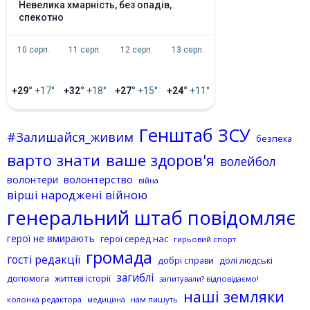
невелика хмарність, без опадів,
спекотно
10 серп.
11 серп.
12 серп.
13 серп.
+29°
+17°
+32°
+18°
+27°
+15°
+24°
+11°
Генштаб ЗСУ
#Залишайся_живим
безпека
варто знати
ваше здоров'я
волейбол
волонтерство
волонтери
війна
вірші народжені війною
генеральний штаб повідомляє
герої не вмирають
герої серед нас
гирьовий спорт
громада
гості редакції
добрі справи
долі людські
загиблі
допомога
життєві історії
запитували? відповідаємо!
наші земляки
колонка редактора
нам пишуть
медицина