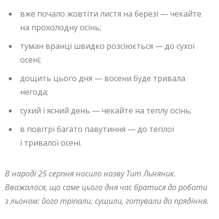
вже почало жовтіти листя на березі — чекайте
на прохолодну осінь;
туман вранці швидко розсіюється — до сухої
осені;
дощить цього дня — восени буде тривала
негода;
сухий і ясний день — чекайте на теплу осінь;
в повітрі багато павутиння — до теплої
і тривалої осені.
В народі 25 серпня носило назву Тит Льняник.
Вважалося, що саме цього дня час братися до роботи
з льоном: його тріпали, сушили, готували до прядіння.