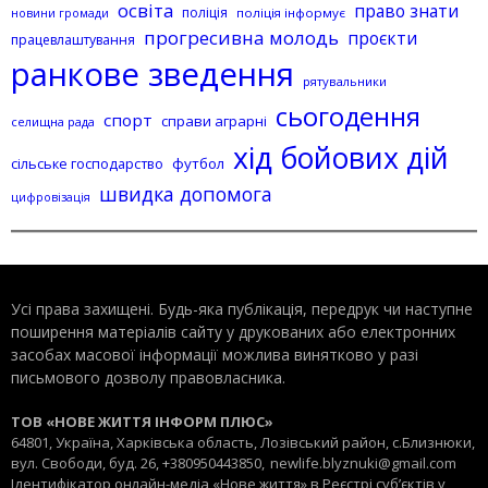
освіта
право знати
поліція
поліція інформує
новини громади
прогресивна молодь
проєкти
працевлаштування
ранкове зведення
рятувальники
сьогодення
спорт
справи аграрні
селищна рада
хід бойових дій
сільське господарство
футбол
швидка допомога
цифровізація
Усі права захищені. Будь-яка публiкацiя, передрук чи наступне
поширення матеріалів сайту у друкованих або електронних
засобах масової інформації можлива винятково у разі
письмового дозволу правовласника.
ТОВ «НОВЕ ЖИТТЯ ІНФОРМ ПЛЮС»
64801, Україна, Харківська область, Лозівський район, с.Близнюки,
вул. Свободи, буд. 26, +380950443850,
newlife.blyznuki@gmail.com
Ідентифікатор онлайн-медіа «Нове життя» в Реєстрі суб’єктів у