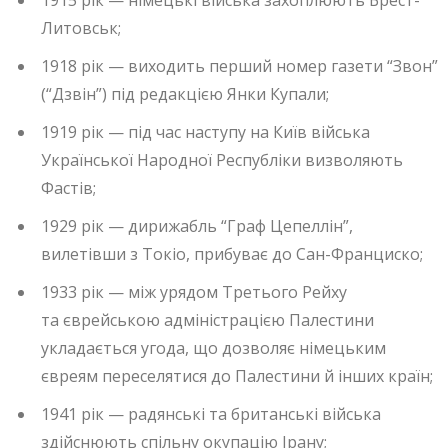
1915 рік — німецькі війська захоплюють Брест-
Литовськ;
1918 рік — виходить перший номер газети “Звон”
(“Дзвін”) під редакцією Янки Купали;
1919 рік — під час наступу на Київ війська
Української Народної Республіки визволяють
Фастів;
1929 рік — дирижабль “Граф Цепеллін”,
вилетівши з Токіо, прибуває до Сан-Франциско;
1933 рік — між урядом Третього Рейху
та єврейською адміністрацією Палестини
укладається угода, що дозволяє німецьким
євреям переселятися до Палестини й інших країн;
1941 рік — радянські та британські війська
здійснюють спільну окупацію Ірану;