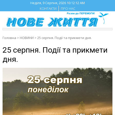
Skip
Неділя, 9 Серпня, 2026
10:12:13 AM
to
КОНТАКТИ
ПРО НАС
content
Головна
>
НОВИНИ
>
25 серпня. Події та прикмети дня.
25 серпня. Події та прикмети
дня.