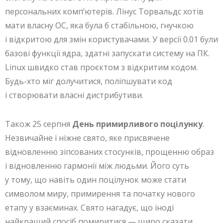
персональних комп’ютерів. Лінус Торвальдс хотів
мати власну ОС, яка була б стабільною, гнучкою
і відкритою для змін користувачами. У версії 0.01 були
базові функції ядра, здатні запускати систему на ПК.
Linux швидко став проєктом з відкритим кодом.
Будь-хто міг долучитися, поліпшувати код
і створювати власні дистрибутиви.
Також 25 серпня
День примирливого поцілунку
.
Незвичайне і ніжне свято, яке присвячене
відновленню зіпсованих стосунків, прощенню образ
і відновленню гармонії між людьми. Його суть
у тому, що навіть один поцілунок може стати
символом миру, примирення та початку нового
етапу у взаєминах. Свято нагадує, що іноді
найкращий спосіб помиритися — щиро сказати