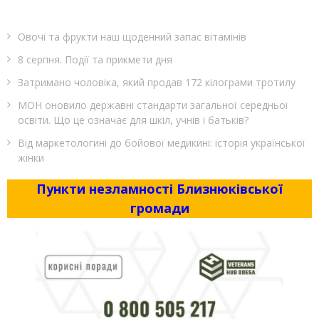
Овочі та фрукти наш щоденний запас вітамінів
8 серпня. Події та прикмети дня
Затримано чоловіка, який продав 172 кілограми тротилу
МОН оновило державні стандарти загальної середньої
освіти. Що це означає для шкіл, учнів і батьків?
Від маркетологині до бойової медикині: історія української
жінки
Пункти незламності Близнюківської
громади