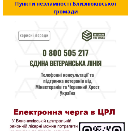
Пункти незламності Близнюківської
громади