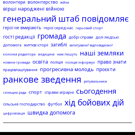
волонтерство
волонтери
війна
вірші народжені війною
генеральний штаб повідомляє
герої не вмирають
герої серед нас
гирьовий спорт
громада
гості редакції
добрі справи
долі людські
загиблі
допомога
життєві історії
запитували? відповідаємо!
наші земляки
колонка редактора
нам пишуть
медицина
освіта
право знати
поліція
поліція інформує
новини громади
прогресивна молодь
проєкти
працевлаштування
ранкове зведення
рятувальники
сьогодення
спорт
справи аграрні
селищна рада
хід бойових дій
сільське господарство
футбол
швидка допомога
цифровізація