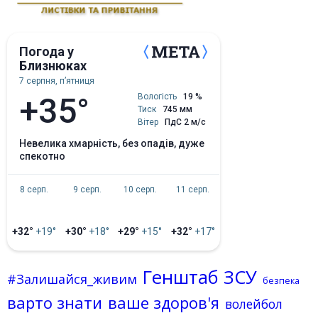
Погода у
Близнюках
7 серпня, пʼятниця
+35°
Вологість
19 %
Тиск
745 мм
Вітер
ПдС 2 м/с
невелика хмарність, без опадів, дуже
спекотно
8 серп.
9 серп.
10 серп.
11 серп.
+32°
+19°
+30°
+18°
+29°
+15°
+32°
+17°
Генштаб ЗСУ
#Залишайся_живим
безпека
варто знати
ваше здоров'я
волейбол