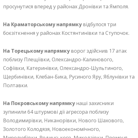
просунутися вперед у районах Дронівки та Ямполя.
На Краматорському напрямку
відбулося три
боєзіткнення у районах Костянтинівки та Ступочок.
На Торецькому напрямку
ворог здійснив 17 атак
поблизу Плещіївки, Олександро-Калинового,
Софіївки, Катеринівки, Олександро-Шультиного,
Щербинівки, Клебан-Бика, Русиного Яру, Яблунівки та
Полтавки.
На Покровському напрямку
наші захисники
зупинили 64 штурмові дії агресора поблизу
Володимирівки, Никанорівки, Нового Шахового,
Золотого Колодязя, Новоекономічного,
Миролюбівки, Родинського, Миколаївки, Променя,