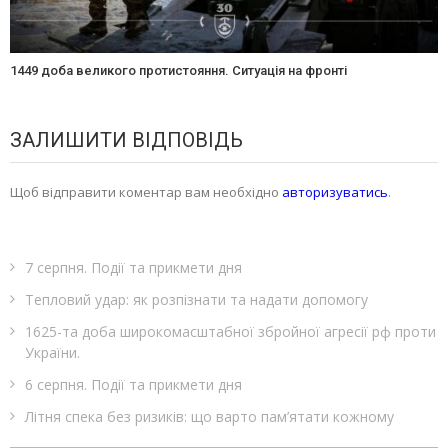
1449 доба великого протистояння. Ситуація на фронті
ЗАЛИШИТИ ВІДПОВІДЬ
Щоб відправити коментар вам необхідно
авторизуватись
.
7 серпня. Події та прикмети дня
Тепловий удар: як розпізнати та надати допомогу
1625-та доба широкомасштабної збройної агресії рф проти
України.
6 серпня. Події та прикмети дня
Літня спека без ризиків: що варто пам’ятати кожному