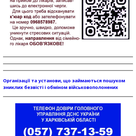
Організації та установи, що займаються пошуком
зниклих безвісті і обміном військовополонених