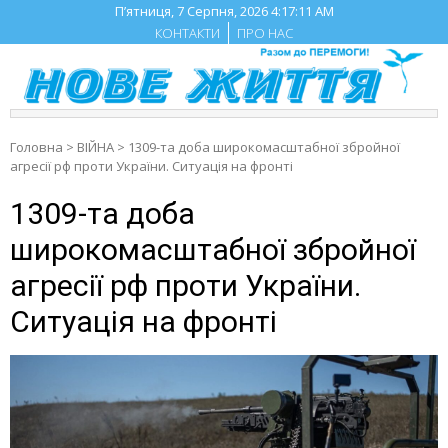
Skip
П’ятниця, 7 Серпня, 2026
4:17:12 AM
to
КОНТАКТИ
ПРО НАС
content
Головна
>
ВІЙНА
>
1309-та доба широкомасштабної збройної
агресії рф проти України. Ситуація на фронті
1309-та доба
широкомасштабної збройної
агресії рф проти України.
Ситуація на фронті