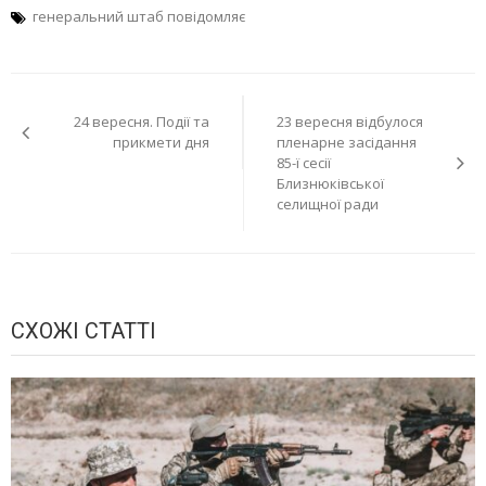
генеральний штаб повідомляє
Навігація
24 вересня. Події та
23 вересня відбулося
записів
прикмети дня
пленарне засідання
85-ї сесії
Близнюківської
селищної ради
СХОЖІ СТАТТІ