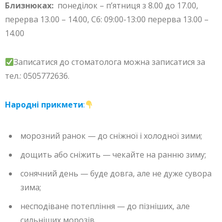
Близнюках:
понеділок – п’ятниця з 8.00 до 17.00,
перерва 13.00 – 14.00, Сб: 09:00-13:00 перерва 13.00 –
14.00
Записатися до стоматолога можна записатися за
тел.: 0505772636.
Народні прикмети
:
морозний ранок — до сніжної і холодної зими;
дощить або сніжить — чекайте на ранню зиму;
сонячний день — буде довга, але не дуже сувора
зима;
несподіване потепління — до пізніших, але
сильніших морозів.