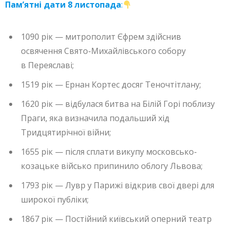
Пам’ятні дати 8 листопада
:
1090 рік — митрополит Єфрем здійснив
освячення Свято-Михайлівського собору
в Переяславі;
1519 рік — Ернан Кортес досяг Теночтітлану;
1620 рік — відбулася битва на Білій Горі поблизу
Праги, яка визначила подальший хід
Тридцятирічної війни;
1655 рік — після сплати викупу московсько-
козацьке військо припинило облогу Львова;
1793 рік — Лувр у Парижі відкрив свої двері для
широкої публіки;
1867 рік — Постійний київський оперний театр