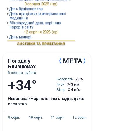
Погода у
Близнюках
8 серпня, субота
+34°
Вологість
23 %
Тиск
743 мм
Вітер
С 4 м/с
невелика хмарність, без опадів, дуже
спекотно
9 серп.
10 серп.
11 серп.
12 серп.