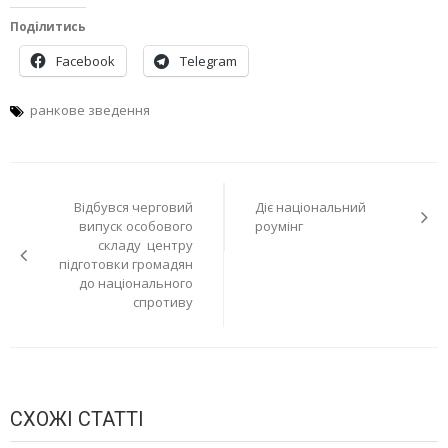
Поділитись
Facebook
Telegram
ранкове зведення
Навігація
Відбувся черговий
Діє національний
записів
випуск особового
роумінг
складу центру
підготовки громадян
до національного
спротиву
СХОЖІ СТАТТІ