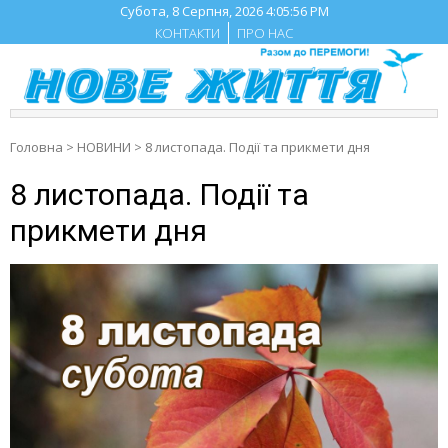
Skip
Субота, 8 Серпня, 2026
4:05:57 PM
to
КОНТАКТИ
ПРО НАС
content
Головна
>
НОВИНИ
>
8 листопада. Події та прикмети дня
8 листопада. Події та
прикмети дня