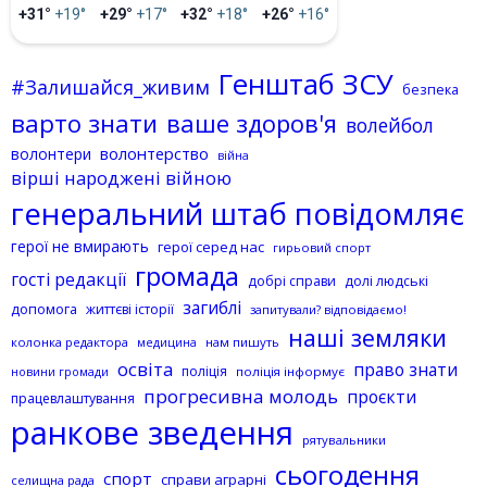
+31°
+19°
+29°
+17°
+32°
+18°
+26°
+16°
Генштаб ЗСУ
#Залишайся_живим
безпека
варто знати
ваше здоров'я
волейбол
волонтерство
волонтери
війна
вірші народжені війною
генеральний штаб повідомляє
герої не вмирають
герої серед нас
гирьовий спорт
громада
гості редакції
добрі справи
долі людські
загиблі
допомога
життєві історії
запитували? відповідаємо!
наші земляки
колонка редактора
нам пишуть
медицина
освіта
право знати
поліція
поліція інформує
новини громади
прогресивна молодь
проєкти
працевлаштування
ранкове зведення
рятувальники
сьогодення
спорт
справи аграрні
селищна рада