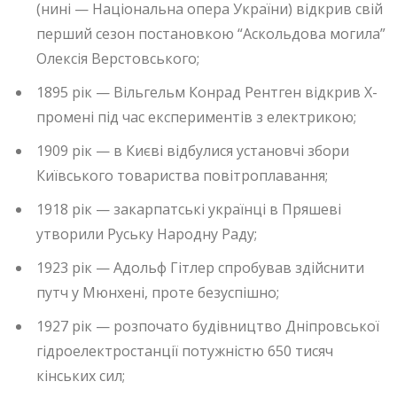
(нині — Національна опера України) відкрив свій
перший сезон постановкою “Аскольдова могила”
Олексія Верстовського;
1895 рік — Вільгельм Конрад Рентген відкрив X-
промені під час експериментів з електрикою;
1909 рік — в Києві відбулися установчі збори
Київського товариства повітроплавання;
1918 рік — закарпатські українці в Пряшеві
утворили Руську Народну Раду;
1923 рік — Адольф Гітлер спробував здійснити
путч у Мюнхені, проте безуспішно;
1927 рік — розпочато будівництво Дніпровської
гідроелектростанції потужністю 650 тисяч
кінських сил;