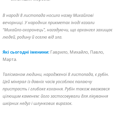
В народі 8 листопада носило назву Михайлові
вечорниці. У народних прикметах іноді казали
“Михайло-охоронець”, нагадуючи, що архангел захищає
людей, родину й оселю від зла.
Які сьогодні іменини:
Гаврило, Михайло, Павло,
Марта.
Талісманом людини, народженої 8 листопада, є рубін.
Цей мінерал із давніх часів уособлює палаючу
пристрасть і глибоке кохання. Рубін також вважався
цілющим каменем: його застосовували для лікування
шкірних недуг і шлункових виразок.