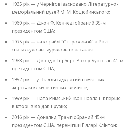
1935 рік — у Чернігові засновано Літературно-
меморіальний музей М. М. Коцюбинського;
1960 рік — Джон Ф. Кеннеді обраний 35-м
президентом США;
1975 рік — на кораблі “Сторожевой” в Ризі
спалахнуло антиурядове повстання;
1988 рік — Джордж Герберт Вокер Буш став 41-м
президентом США;
1997 рік — у Львові відкритий пам’ятник
жертвам комуністичних злочинів;
1999 рік — Папа Римський Іван Павло II вперше
в історії відвідав Грузію;
2016 рік — Дональд Трамп обраний 45-м
президентом США, перемігши Гілларі Клінтон;