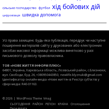
хід бойових дій
сільське господарство
футбол
швидка допомога
цифровізація
Усі права захищені. Будь-яка публiкацiя, передрук чи наступне
поширення матеріалів сайту у друкованих або електронних
засобах масової інформації можлива винятково у разі
письмового дозволу правовласника.
ТОВ «НОВЕ ЖИТТЯ ІНФОРМ ПЛЮС»
64801, Україна, Харківська область, Лозівський район, с.Близнюки,
вул. Свободи, буд. 26, +380950443850,
newlife.blyznuki@gmail.com
Ідентифікатор онлайн-медіа «Нове життя» в Реєстрі суб’єктів у
сфері медіа: R40-01163.
© 2026
|
WordPress Theme
Vmag
СЬОГОДЕННЯ
РАЙОН
РЕГІОН
КРАЇНА
Оголошення
Передплата