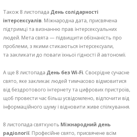
Також 8 листопада
День солідарності
інтерсексуалів
. Міжнародна дата, присвячена
підтримці та визнанню прав інтерсексуальних
людей. Мета свята — підвищити обізнаність про
проблеми, з якими стикаються інтерсексуали,
та закликати до поваги їхньої гідності й автономії.
А ще 8 листопада
День без Wi-Fi
. Своєрідне сучасне
свято, яке закликає людей тимчасово відмовитися
від бездротового інтернету та цифрових пристроїв,
щоб провести час більш усвідомлено, відпочити від
інформаційного шуму і відновити живе спілкування.
8 листопада святкують
Міжнародний день
радіології
. Професійне свято, присвячене всім