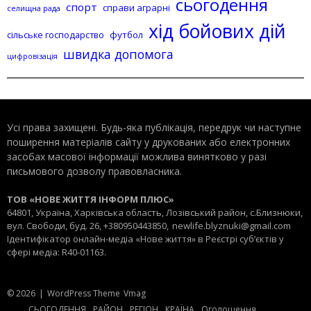
сьогодення
спорт
справи аграрні
селищна рада
хід бойових дій
сільське господарство
футбол
швидка допомога
цифровізація
Усі права захищені. Будь-яка публiкацiя, передрук чи наступне
поширення матеріалів сайту у друкованих або електронних
засобах масової інформації можлива винятково у разі
письмового дозволу правовласника.
ТОВ «НОВЕ ЖИТТЯ ІНФОРМ ПЛЮС»
64801, Україна, Харківська область, Лозівський район, с.Близнюки,
вул. Свободи, буд. 26, +380950443850,
newlife.blyznuki@gmail.com
Ідентифікатор онлайн-медіа «Нове життя» в Реєстрі суб’єктів у
сфері медіа: R40-01163.
© 2026
|
WordPress Theme
Vmag
СЬОГОДЕННЯ
РАЙОН
РЕГІОН
КРАЇНА
Оголошення