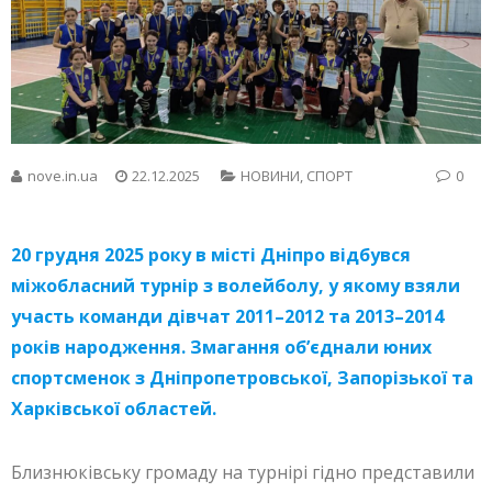
nove.in.ua
22.12.2025
НОВИНИ
,
СПОРТ
0
20 грудня 2025 року в місті Дніпро відбувся
міжобласний турнір з волейболу, у якому взяли
участь команди дівчат 2011–2012 та 2013–2014
років народження. Змагання об’єднали юних
спортсменок з Дніпропетровської, Запорізької та
Харківської областей.
Близнюківську громаду на турнірі гідно представили