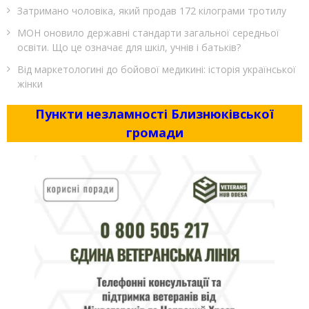
Затримано чоловіка, який продав 172 кілограми тротилу
МОН оновило державні стандарти загальної середньої
освіти. Що це означає для шкіл, учнів і батьків?
Від маркетологині до бойової медикині: історія української
жінки
Пункти незламності Близнюківської
громади