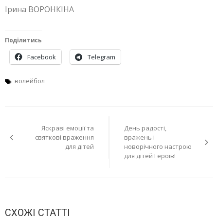
Ірина ВОРОНКІНА
Поділитись
Facebook
Telegram
волейбол
Навігація
Яскраві емоції та
День радості,
записів
святкові враження
вражень і
для дітей
новорічного настрою
для дітей Героїв!
СХОЖІ СТАТТІ