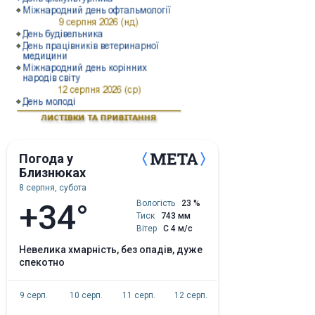
Погода у
Близнюках
8 серпня, субота
+34°
Вологість
23 %
Тиск
743 мм
Вітер
С 4 м/с
невелика хмарність, без опадів, дуже
спекотно
9 серп.
10 серп.
11 серп.
12 серп.