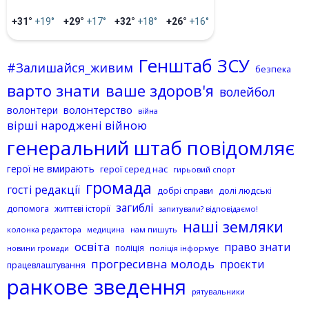
+31°
+19°
+29°
+17°
+32°
+18°
+26°
+16°
Генштаб ЗСУ
#Залишайся_живим
безпека
варто знати
ваше здоров'я
волейбол
волонтерство
волонтери
війна
вірші народжені війною
генеральний штаб повідомляє
герої не вмирають
герої серед нас
гирьовий спорт
громада
гості редакції
добрі справи
долі людські
загиблі
допомога
життєві історії
запитували? відповідаємо!
наші земляки
колонка редактора
нам пишуть
медицина
освіта
право знати
поліція
поліція інформує
новини громади
прогресивна молодь
проєкти
працевлаштування
ранкове зведення
рятувальники