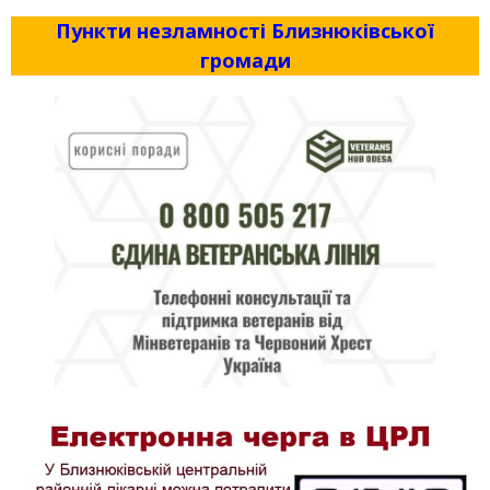
Пункти незламності Близнюківської
громади