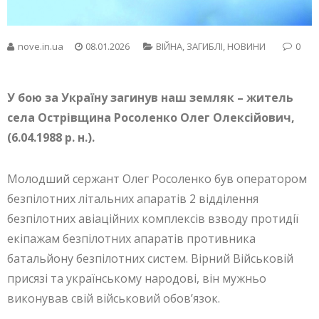
nove.in.ua
08.01.2026
ВІЙНА
,
ЗАГИБЛІ
,
НОВИНИ
0
У бою за Україну загинув наш земляк – житель
села Острівщина Росоленко Олег Олексійович,
(6.04.1988 р. н.).
Молодший сержант Олег Росоленко був оператором
безпілотних літальних апаратів 2 відділення
безпілотних авіаційних комплексів взводу протидії
екіпажам безпілотних апаратів противника
батальйону безпілотних систем. Вірний Військовій
присязі та українському народові, він мужньо
виконував свій військовий обов’язок.