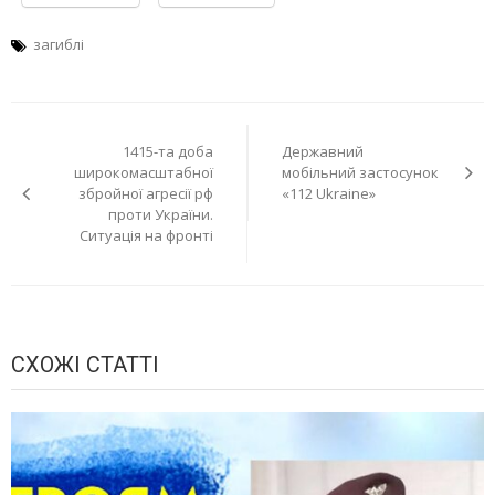
загиблі
Навігація
1415-та доба
Державний
записів
широкомасштабної
мобільний застосунок
збройної агресії рф
«112 Ukraine»
проти України.
Ситуація на фронті
СХОЖІ СТАТТІ