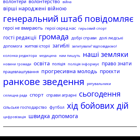
волонтерство
волонтери
війна
вірші народжені війною
генеральний штаб повідомляє
герої не вмирають
герої серед нас
гирьовий спорт
громада
гості редакції
добрі справи
долі людські
загиблі
допомога
життєві історії
запитували? відповідаємо!
наші земляки
колонка редактора
нам пишуть
медицина
освіта
право знати
поліція
поліція інформує
новини громади
прогресивна молодь
проєкти
працевлаштування
ранкове зведення
рятувальники
сьогодення
спорт
справи аграрні
селищна рада
хід бойових дій
сільське господарство
футбол
швидка допомога
цифровізація