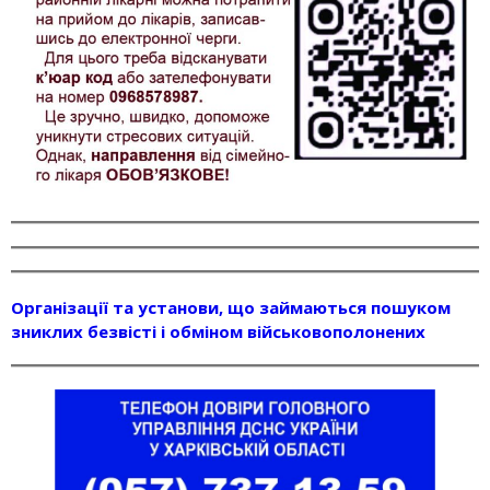
Організації та установи, що займаються пошуком
зниклих безвісті і обміном військовополонених