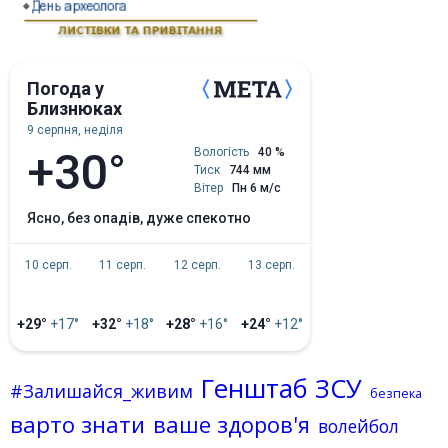
Погода у
Близнюках
9 серпня, неділя
+30°
Вологість
40 %
Тиск
744 мм
Вітер
Пн 6 м/с
ясно, без опадів, дуже спекотно
10 серп.
11 серп.
12 серп.
13 серп.
+29°
+17°
+32°
+18°
+28°
+16°
+24°
+12°
Генштаб ЗСУ
#Залишайся_живим
безпека
варто знати
ваше здоров'я
волейбол