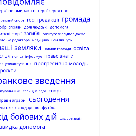
повідомляє
ерої не вмирають
герої серед нас
громада
гості редакції
ирьовий спорт
допомога
обрі справи
долі людські
загиблі
иттєві історії
запитували? відповідаємо!
олонка редактора
нам пишуть
медицина
наші земляки
освіта
новини громади
право знати
оліція
поліція інформує
прогресивна молодь
рацевлаштування
роєкти
ранкове зведення
спорт
ятувальники
селищна рада
сьогодення
прави аграрні
ільське господарство
футбол
хід бойових дій
цифровізація
швидка допомога