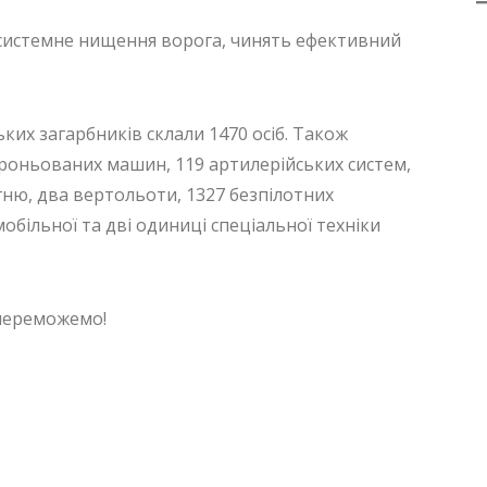
системне нищення ворога, чинять ефективний
ких загарбників склали 1470 осіб. Також
броньованих машин, 119 артилерійських систем,
ню, два вертольоти, 1327 безпілотних
обільної та дві одиниці спеціальної техніки
 переможемо!