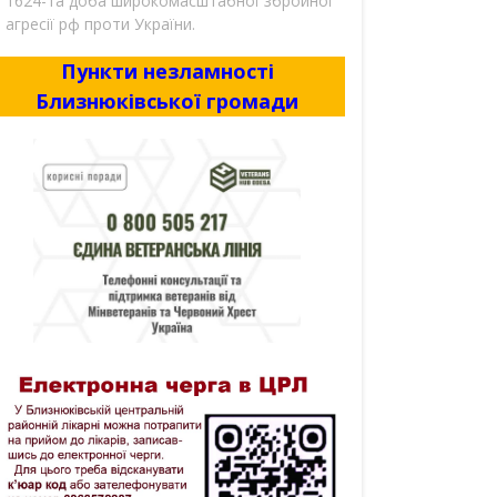
1624-та доба широкомасштабної збройної
агресії рф проти України.
Пункти незламності
Близнюківської громади