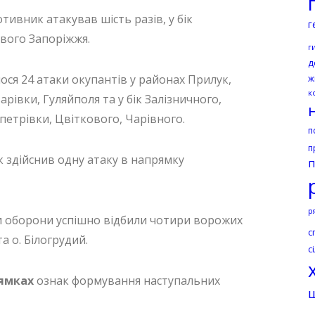
тивник атакував шість разів, у бік
г
вого Запоріжжя.
г
д
лося 24 атаки окупантів у районах Прилук,
ж
к
рівки, Гуляйполя та у бік Залізничного,
петрівки, Цвіткового, Чарівного.
п
п
 здійснив одну атаку в напрямку
п
р
 оборони успішно відбили чотири ворожих
с
а о. Білогрудий.
с
рямках
ознак формування наступальних