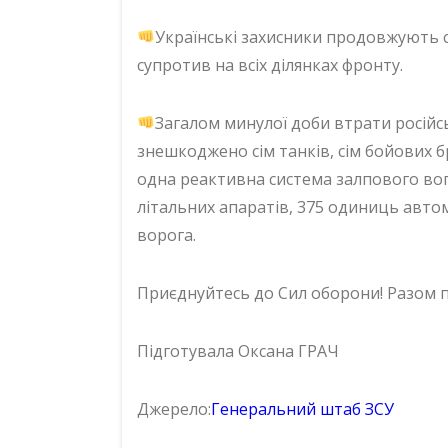
Українські захисники продовжують 
супротив на всіх ділянках фронту.
Загалом минулої доби втрати російсь
знешкоджено сім танків, сім бойових 
одна реактивна система залпового вог
літальних апаратів, 375 одиниць автом
ворога.
Приєднуйтесь до Сил оборони! Разом
Підготувала Оксана ГРАЧ
Джерело:
Генеральний штаб ЗСУ