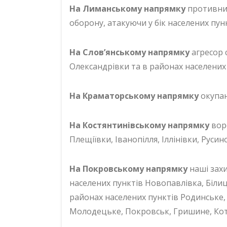
На Лиманському напрямку
противник
оборону, атакуючи у бік населених пу
На Слов’янському напрямку
агресор с
Олександрівки та в районах населених п
На Краматорському напрямку
окупан
На Костянтинівському напрямку
воро
Плещіївки, Іванопілля, Іллінівки, Рус
На Покровському напрямку
наші захи
населених пунктів Новопавлівка, Білиць
районах населених пунктів Родинське,
Молодецьке, Покровськ, Гришине, Кот