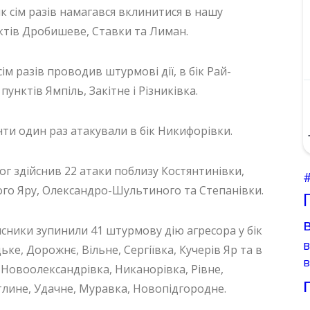
 сім разів намагався вклинитися в нашу
нктів Дробишеве, Ставки та Лиман.
ім разів проводив штурмові дії, в бік Рай-
унктів Ямпіль, Закітне і Різниківка.
ти один раз атакували в бік Никифорівки.
г здійснив 22 атаки поблизу Костянтинівки,
иного Яру, Олександро-Шультиного та Степанівки.
сники зупинили 41 штурмову дію агресора у бік
ке, Дорожнє, Вільне, Сергіївка, Кучерів Яр та в
в
 Новоолександрівка, Никанорівка, Рівне,
лине, Удачне, Муравка, Новопідгородне.