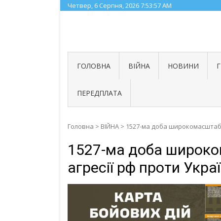
Skip
Четвер, 6 Серпня, 2026
7:53:58 AM
to
content
ГОЛОВНА
ВІЙНА
НОВИНИ
ПЕРЕДПЛАТА
Головна
>
ВІЙНА
>
1527-ма доба широкомасштабно
1527-ма доба широко
агресії рф проти Укра