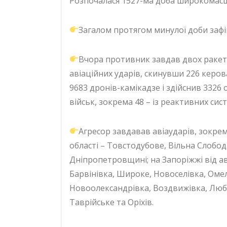
Розпочалася 1527-ма доба широкомасшт
Загалом протягом минулої доби зафі
Вчора противник завдав двох ракетни
авіаційних ударів, скинувши 226 керов
9683 дронів-камікадзе і здійснив 3326 
військ, зокрема 48 – із реактивних си
Агресор завдавав авіаударів, зокрем
області – Товстодубове, Вільна Слобод
Дніпропетровщині; на Запоріжжі від ав
Барвінівка, Широке, Новоселівка, Оме
Новоолександрівка, Воздвижівка, Люби
Таврійське та Оріхів.