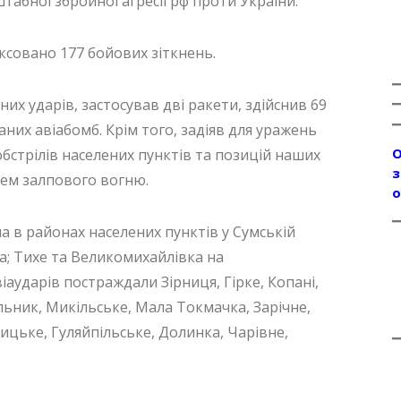
абної збройної агресії рф проти України.
ксовано 177 бойових зіткнень.
х ударів, застосував дві ракети, здійснив 69
аних авіабомб. Крім того, задіяв для уражень
О
обстрілів населених пунктів та позицій наших
з
стем залпового вогню.
о
а в районах населених пунктів у Сумській
а; Тихе та Великомихайлівка на
іаударів постраждали Зірниця, Гірке, Копані,
льник, Микільське, Мала Токмачка, Зарічне,
цьке, Гуляйпільське, Долинка, Чарівне,