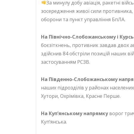
За минулу добу авіація, ракетні війс
зосередження живої сили противника, 
оборони та пункт управління БпЛА.
На Північно-Слобожанському і Курс
боєзіткнень, противник завдав двох ав
здійснив 84 обстріли позицій наших вій
застосуванням РСЗВ.
На Південно-Слобожанському напр
наших підрозділів у районах населених
Хутори, Охрімівка, Красне Перше.
На Куп’янському напрямку
ворог трич
Куп’янська.