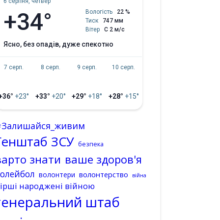
6 серпня, четвер
+34°
Вологість
22 %
Тиск
747 мм
Вітер
С 2 м/с
ясно, без опадів, дуже спекотно
7 серп.
8 серп.
9 серп.
10 серп.
+36°
+23°
+33°
+20°
+29°
+18°
+28°
+15°
#Залишайся_живим
Генштаб ЗСУ
безпека
варто знати
ваше здоров'я
волейбол
волонтерство
волонтери
війна
ірші народжені війною
генеральний штаб