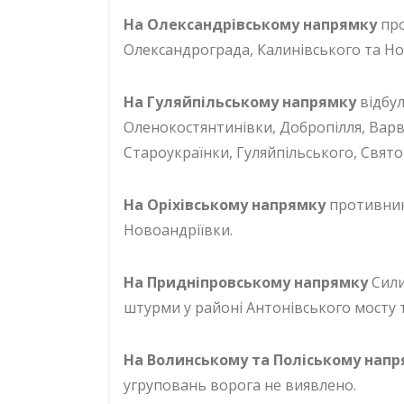
На Олександрівському напрямку
про
Олександрограда, Калинівського та Но
На Гуляйпільському напрямку
відбу
Оленокостянтинівки, Добропілля, Варва
Староукраїнки, Гуляйпільського, Свято
На Оріхівському напрямку
противник
Новоандріївки.
На Придніпровському напрямку
Сили
штурми у районі Антонівського мосту т
На Волинському та Поліському нап
угруповань ворога не виявлено.