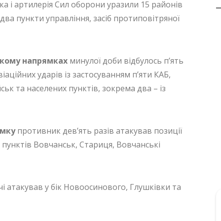
ька і артилерія Сил оборони уразили 15 районів
два пункти управління, засіб протиповітряної
ькому напрямках
минулої доби відбулось п’ять
іаційних ударів із застосуванням п’яти КАБ,
ськ та населених пунктів, зокрема два – із
ямку
противник дев’ять разів атакував позиції
 пунктів Вовчанськ, Стариця, Вовчанські
і атакував у бік Новоосинового, Глушківки та