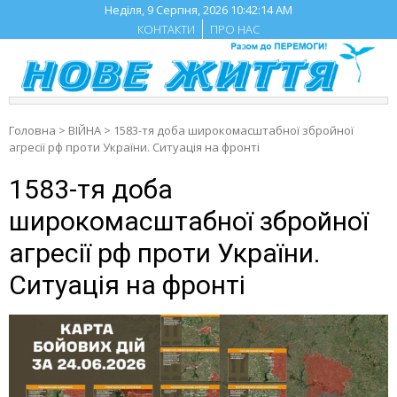
Skip
Неділя, 9 Серпня, 2026
10:42:15 AM
to
КОНТАКТИ
ПРО НАС
content
Головна
>
ВІЙНА
>
1583-тя доба широкомасштабної збройної
агресії рф проти України. Ситуація на фронті
1583-тя доба
широкомасштабної збройної
агресії рф проти України.
Ситуація на фронті