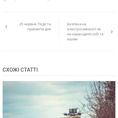
Навігація
25 червня. Події та
Безпека на
записів
прикмети дня
електросамокаті: як
не нашкодити собі та
іншим
СХОЖІ СТАТТІ