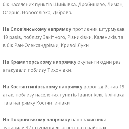
бік населених пунктів Шийківка, Дробишеве, Лиман,
Озерне, Новоселівка, Діброва.
На Слов’янському напрямку
противник штурмував
19 разів, поблизу Закітного, Різниківки, Калеників та
в бік Рай-Олександрівки, Кривої Луки.
На Краматорському напрямку
окупанти один раз
атакували поблизу Тихонівки.
На Костянтинівському напрямку
ворог здійснив 19
атак, поблизу населених пунктів Іванопілля, Іллінівка
та в напрямку Костянтинівки.
На Покровському напрямку
наші захисники
зупинили 32 штурмові дії агресора в районах