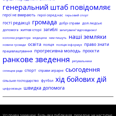
генеральний штаб повідомляє
герої не вмирають
герої серед нас
гирьовий спорт
громада
гості редакції
добрі справи
долі людські
загиблі
допомога
життєві історії
запитували? відповідаємо!
наші земляки
колонка редактора
нам пишуть
медицина
освіта
право знати
поліція
поліція інформує
новини громади
прогресивна молодь
проєкти
працевлаштування
ранкове зведення
рятувальники
сьогодення
спорт
справи аграрні
селищна рада
хід бойових дій
сільське господарство
футбол
швидка допомога
цифровізація
Усі права захищені. Будь-яка публiкацiя, передрук чи наступне