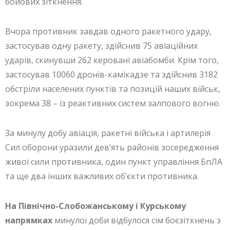
бойових зіткнення.
Вчора противник завдав одного ракетного удару,
застосував одну ракету, здійснив 75 авіаційних
ударів, скинувши 262 керовані авіабомби. Крім того,
застосував 10060 дронів-камікадзе та здійснив 3182
обстріли населених пунктів та позицій наших військ,
зокрема 38 – із реактивних систем залпового вогню.
За минулу добу авіація, ракетні війська і артилерія
Сил оборони уразили дев’ять районів зосередження
живої сили противника, один пункт управління БпЛА
та ще два інших важливих об’єкти противника.
На Північно-Слобожанському і Курському
напрямках
минулої доби відбулося сім боєзіткнень з