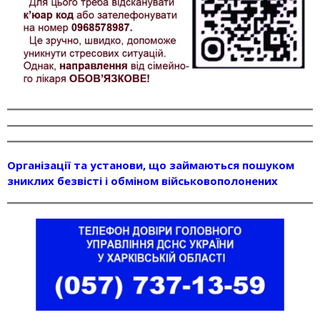
Організації та установи, що займаються пошуком
зниклих безвісті і обміном військовополонених