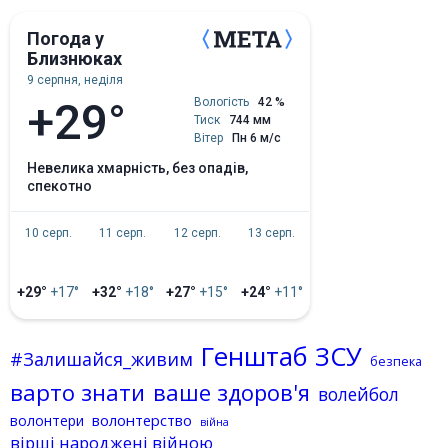
Погода у
Близнюках
9 серпня, неділя
+29°
Вологість
42 %
Тиск
744 мм
Вітер
Пн 6 м/с
невелика хмарність, без опадів,
спекотно
10 серп.
11 серп.
12 серп.
13 серп.
+29°
+17°
+32°
+18°
+27°
+15°
+24°
+11°
Генштаб ЗСУ
#Залишайся_живим
безпека
варто знати
ваше здоров'я
волейбол
волонтерство
волонтери
війна
вірші народжені війною