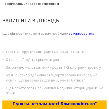
Розпочалась 971 доба протистояння
ЗАЛИШИТИ ВІДПОВІДЬ
Щоб відправити коментар вам необхідно
авторизуватись
.
Овочі та фрукти наш щоденний запас вітамінів
8 серпня. Події та прикмети дня
Затримано чоловіка, який продав 172 кілограми тротилу
МОН оновило державні стандарти загальної середньої
освіти. Що це означає для шкіл, учнів і батьків?
Від маркетологині до бойової медикині: історія української
жінки
Пункти незламності Близнюківської