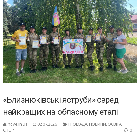
«Близнюківські яструби» серед
найкращих на обласному етапі
nove.in.ua
02.07.2026
ГРОМАДА
,
НОВИНИ
,
ОСВІТА
,
СПОРТ
0