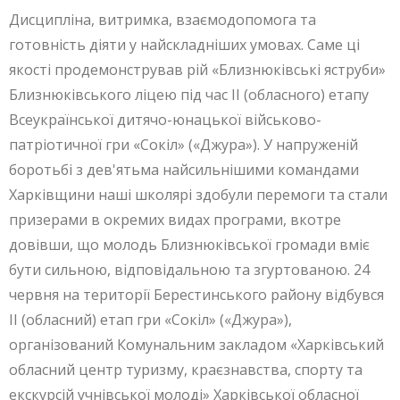
Дисципліна, витримка, взаємодопомога та
готовність діяти у найскладніших умовах. Саме ці
якості продемонстрував рій «Близнюківські яструби»
Близнюківського ліцею під час ІІ (обласного) етапу
Всеукраїнської дитячо-юнацької військово-
патріотичної гри «Сокіл» («Джура»). У напруженій
боротьбі з дев'ятьма найсильнішими командами
Харківщини наші школярі здобули перемоги та стали
призерами в окремих видах програми, вкотре
довівши, що молодь Близнюківської громади вміє
бути сильною, відповідальною та згуртованою. 24
червня на території Берестинського району відбувся
ІІ (обласний) етап гри «Сокіл» («Джура»),
організований Комунальним закладом «Харківський
обласний центр туризму, краєзнавства, спорту та
екскурсій учнівської молоді» Харківської обласної