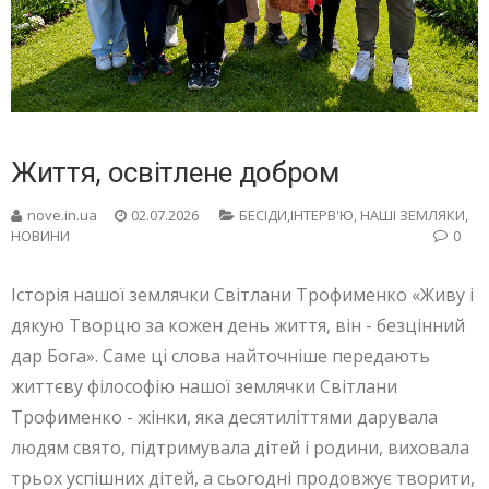
Життя, освітлене добром
nove.in.ua
02.07.2026
БЕСIДИ,ІНТЕРВ'Ю
,
НАШІ ЗЕМЛЯКИ
,
НОВИНИ
0
Історія нашої землячки Світлани Трофименко «Живу і
дякую Творцю за кожен день життя, він - безцінний
дар Бога». Саме ці слова найточніше передають
життєву філософію нашої землячки Світлани
Трофименко - жінки, яка десятиліттями дарувала
людям свято, підтримувала дітей і родини, виховала
трьох успішних дітей, а сьогодні продовжує творити,