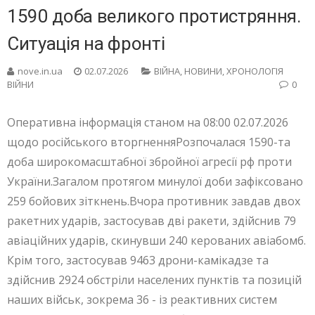
1590 доба великого протистряння.
Ситуація на фронті
nove.in.ua
02.07.2026
ВІЙНА
,
НОВИНИ
,
ХРОНОЛОГІЯ
ВІЙНИ
0
Оперативна інформація станом на 08:00 02.07.2026
щодо російського вторгненняРозпочалася 1590-та
доба широкомасштабної збройної агресії рф проти
України.Загалом протягом минулої доби зафіксовано
259 бойових зіткнень.Вчора противник завдав двох
ракетних ударів, застосував дві ракети, здійснив 79
авіаційних ударів, скинувши 240 керованих авіабомб.
Крім того, застосував 9463 дрони-камікадзе та
здійснив 2924 обстріли населених пунктів та позицій
наших військ, зокрема 36 - із реактивних систем