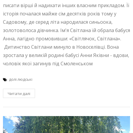
писати вірші й надихати інших власним прикладом. Її
історія почалася майже сім десятків років тому у
Садовому, де серед літа народилася синьоока,
золотоволоса дівчинка. Ім'я Світлана їй обрала бабуся
Анна, лагідно промовивши: «Світлячок, Світлана».
Дитинство Світлани минуло в Новоселівці. Вона
зростала у великій родині бабусі Анни Яківни - вдови,
чоловік якої загинув під Смоленськом
долі людські
Читати далі