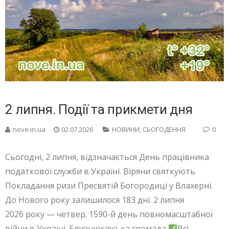
2 липня. Події та прикмети дня
nove.in.ua
02.07.2026
НОВИНИ
,
СЬОГОДЕННЯ
0
Сьогодні, 2 липня, відзначається День працівника
податкової служби в Україні. Віряни святкують
Покладання ризи Пресвятій Богородиці у Влахерні.
До Нового року залишилося 183 дні. 2 липня
2026 року — четвер. 1590-й день повномасштабної
війни в Україні. Близнюківська громада
Всі