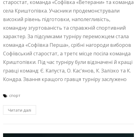
старостат, команда «Софіївка «Ветерани» та команда
села Криштопівка. Учасники продемонстрували
високий рівень підготовки, наполегливість,
командну згуртованість та справжній спортивний
характер. За підсумками турніру переможцем стала
команда «Софіївка Перша», срібні нагороди виборов
Софіївський старостат, а третє місце посіла команда
Криштопівки. Під час турніру були відзначені й кращі
гравці команд: Є. Капуста, О. Кас'янов, К. Залізко та К.
Кондра. Звання кращого гравця турніру заслужено
спорт
Читати далі