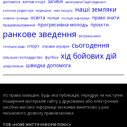
загиблі
допомога
життєві історії
запитували? відповідаємо!
наші земляки
колонка редактора
нам пишуть
медицина
освіта
право знати
поліція
поліція інформує
новини громади
прогресивна молодь
проєкти
працевлаштування
ранкове зведення
рятувальники
сьогодення
спорт
справи аграрні
селищна рада
хід бойових дій
сільське господарство
футбол
швидка допомога
цифровізація
Усі права захищені. Будь-яка публiкацiя, передрук чи наступне
поширення матеріалів сайту у друкованих або електронних
засобах масової інформації можлива винятково у разі
письмового дозволу правовласника.
ТОВ «НОВЕ ЖИТТЯ ІНФОРМ ПЛЮС»