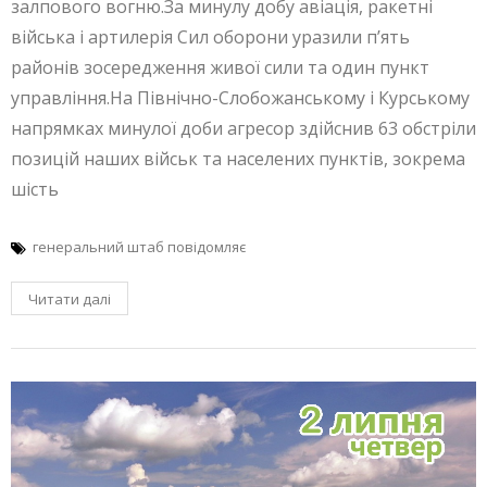
залпового вогню.За минулу добу авіація, ракетні
війська і артилерія Сил оборони уразили п’ять
районів зосередження живої сили та один пункт
управління.На Північно-Слобожанському і Курському
напрямках минулої доби агресор здійснив 63 обстріли
позицій наших військ та населених пунктів, зокрема
шість
генеральний штаб повідомляє
Читати далі