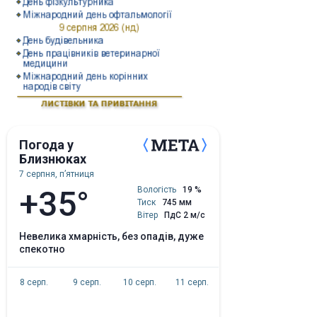
Погода у
Близнюках
7 серпня, пʼятниця
+35°
Вологість
19 %
Тиск
745 мм
Вітер
ПдС 2 м/с
невелика хмарність, без опадів, дуже
спекотно
8 серп.
9 серп.
10 серп.
11 серп.