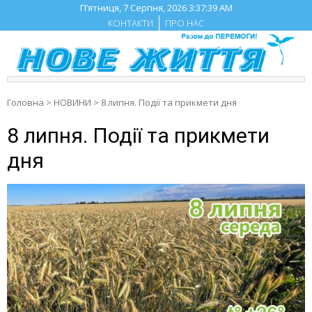
Skip
П’ятниця, 7 Серпня, 2026
3:37:40 AM
to
КОНТАКТИ
ПРО НАС
content
Головна
>
НОВИНИ
>
8 липня. Події та прикмети дня
8 липня. Події та прикмети
дня