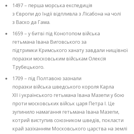
1497 – перша морська експедиція
з Європи до Індії відпливла з Лісабона на чолі
з Васко да Гама.
1659 – у битві під Конотопом війська
гетьмана Івана Виговського за
підтримки Кримського ханату завдали нищівної
поразки московським військам Олексія
Трубецького.
1709 – під Полтавою зазнали
поразки війська шведського короля Карла
XII і українського гетьмана Івана Мазепи у бою
проти московських військ царя Петра I. Це
зупинило намагання гетьмана Івана Мазепи,
котрий виступив союзником шведів, покласти
край зазіханням Московського царства на землі