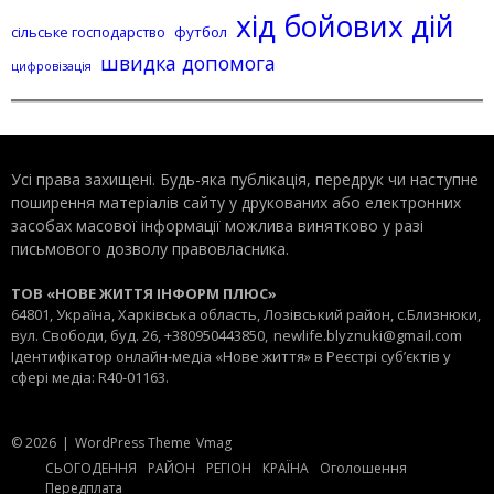
хід бойових дій
сільське господарство
футбол
швидка допомога
цифровізація
Усі права захищені. Будь-яка публiкацiя, передрук чи наступне
поширення матеріалів сайту у друкованих або електронних
засобах масової інформації можлива винятково у разі
письмового дозволу правовласника.
ТОВ «НОВЕ ЖИТТЯ ІНФОРМ ПЛЮС»
64801, Україна, Харківська область, Лозівський район, с.Близнюки,
вул. Свободи, буд. 26, +380950443850,
newlife.blyznuki@gmail.com
Ідентифікатор онлайн-медіа «Нове життя» в Реєстрі суб’єктів у
сфері медіа: R40-01163.
© 2026
|
WordPress Theme
Vmag
СЬОГОДЕННЯ
РАЙОН
РЕГІОН
КРАЇНА
Оголошення
Передплата