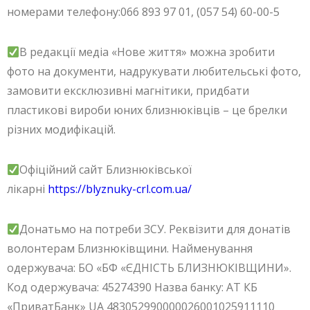
номерами телефону:066 893 97 01, (057 54) 60-00-5
В редакції медіа «Нове життя» можна зробити
фото на документи, надрукувати любительські фото,
замовити ексклюзивні магнітики, придбати
пластикові вироби юних близнюківців – це брелки
різних модифікацій.
Офіційний сайт Близнюківської
лікарні
https://blyznuky-crl.com.ua/
Донатьмо на потреби ЗСУ. Реквізити для донатів
волонтерам Близнюківщини. Найменування
одержувача: БО «БФ «ЄДНІСТЬ БЛИЗНЮКІВЩИНИ».
Код одержувача: 45274390 Назва банку: АТ КБ
«ПриватБанк» UA 483052990000026001025911110