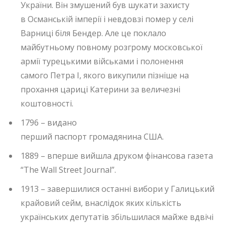
України. Він змушений був шукати захисту
в Османській імперії і невдовзі помер у селі
Варниці біля Бендер. Але це поклало
майбутньому повному розгрому московської
армії турецькими військами і полонення
самого Петра I, якого викупили пізніше на
прохання цариці Катерини за величезні
коштовності.
1796 – видано
перший паспорт громадянина США.
1889 – вперше вийшла друком фінансова газета
“The Wall Street Journal”.
1913 – завершилися останні вибори у Галицький
крайовий сейм, внаслідок яких кількість
українських депутатів збільшилася майже вдвічі