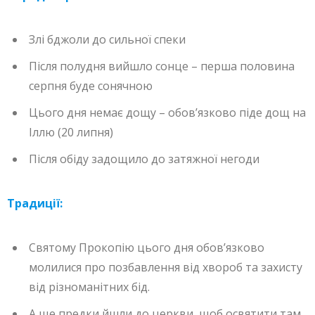
Злі бджоли до сильної спеки
Після полудня вийшло сонце – перша половина
серпня буде сонячною
Цього дня немає дощу – обов’язково піде дощ на
Іллю (20 липня)
Після обіду задощило до затяжної негоди
Традиції:
Святому Прокопію цього дня обов’язково
молилися про позбавлення від хвороб та захисту
від різноманітних бід.
А ще предки йшли до церкви, щоб освятити там