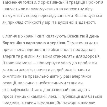
відсічення голови. У християнській традиції Прокопія
шанують як великомученика за непохитну віру
та мужність перед переслідуваннями. Вшановується
як приклад стійкості у вірі та духовної відданості.
8 липня в Україні і світі святкують
Всесвітній день
боротьби з харчовою алергією
. Тематична дата,
присвячена підвищенню обізнаності про харчові
алергії та ризики, які вони становлять для здоров’я.
Її головна мета — привернути увагу до проблеми
харчова алергія, навчити людей розпізнавати
симптоми та правильно діяти у разі алергічної
реакції, включно з небезпечними станами,
як анафілаксія. Цього дня зазвичай проводять
просвітницькі кампанії, лекції, публікації для батьків
і медиків, а також інформаційні заходи в школах