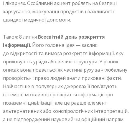
і лікарнях. Особливий акцент роблять на безпеці
харчування, маркуванні продуктів і важливості
швидкої медичної допомоги.
Також 8 липня
Всесвітній день розкриття
інформації
. Його головна ідея — заклик
до відкритості та вимога розкриття інформації, яку
приховують уряди або великі структури. У різних
описах вона подається як частина руху за «глобальну
прозорість» і право людей знати приховані факти.
Найчастіше в популярних джерелах її пов’язують
із темою можливого розкриття інформації про
позаземні цивілізації, але це радше елемент
альтернативних або конспірологічних інтерпретацій,
а не підтверджений науковий чи офіційний напрям.