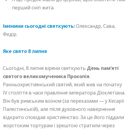
перший сніп жита.
Іменини сьогодні святкують:
Олександр, Сава,
Федір.
Яке свято 8 липня
Сьогодні, 8 липня віряни святкують
День пам’яті
святого великомученика Прокопія
.
Ранньохристиянський святий, який жив на початку
IV століття в часи правління імператора Діоклетіана.
Він був римським воїном (за переказами — у Кесарії
Палестинській), але після духовного навернення
відкрито сповідав християнство. За це його піддали
жорстоким тортурам і зрештою стратили через