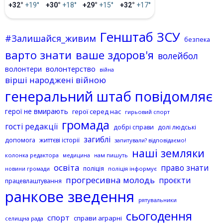
+32°
+19°
+30°
+18°
+29°
+15°
+32°
+17°
Генштаб ЗСУ
#Залишайся_живим
безпека
варто знати
ваше здоров'я
волейбол
волонтерство
волонтери
війна
вірші народжені війною
генеральний штаб повідомляє
герої не вмирають
герої серед нас
гирьовий спорт
громада
гості редакції
добрі справи
долі людські
загиблі
допомога
життєві історії
запитували? відповідаємо!
наші земляки
колонка редактора
нам пишуть
медицина
освіта
право знати
поліція
поліція інформує
новини громади
прогресивна молодь
проєкти
працевлаштування
ранкове зведення
рятувальники
сьогодення
спорт
справи аграрні
селищна рада