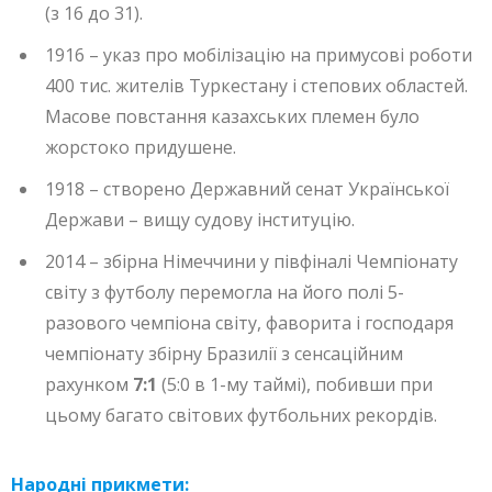
(з 16 до 31).
1916 – указ про мобілізацію на примусові роботи
400 тис. жителів Туркестану і степових областей.
Масове повстання казахських племен було
жорстоко придушене.
1918 – створено Державний сенат Української
Держави – вищу судову інституцію.
2014 – збірна Німеччини у півфіналі Чемпіонату
світу з футболу перемогла на його полі 5-
разового чемпіона світу, фаворита і господаря
чемпіонату збірну Бразилії з сенсаційним
рахунком
7:1
(5:0 в 1-му таймі), побивши при
цьому багато світових футбольних рекордів.
Народні прикмети: