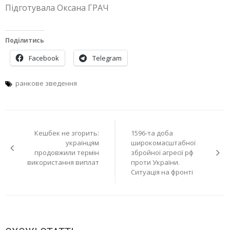
Підготувала Оксана ГРАЧ
Поділитись
Facebook
Telegram
ранкове зведення
Навігація
Кешбек не згорить:
1596-та доба
записів
українцям
широкомасштабної
продовжили термін
збройної агресії рф
використання виплат
проти України.
Ситуація на фронті