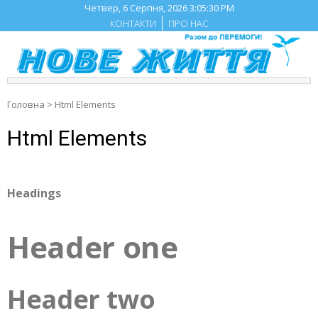
Skip
Четвер, 6 Серпня, 2026
3:05:30 PM
to
КОНТАКТИ
ПРО НАС
content
Головна
>
Html Elements
Html Elements
Headings
Header one
Header two