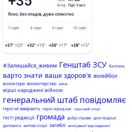
+35°
Тиск
747 мм
Вітер
ПдС 3 м/с
ясно, без опадів, дуже спекотно
7 серп.
8 серп.
9 серп.
10 серп.
+37°
+23°
+32°
+19°
+30°
+17°
+28°
+15°
Генштаб ЗСУ
#Залишайся_живим
безпека
варто знати
ваше здоров'я
волейбол
волонтерство
волонтери
війна
вірші народжені війною
генеральний штаб повідомляє
герої не вмирають
герої серед нас
гирьовий спорт
громада
гості редакції
добрі справи
долі людські
загиблі
допомога
життєві історії
запитували? відповідаємо!