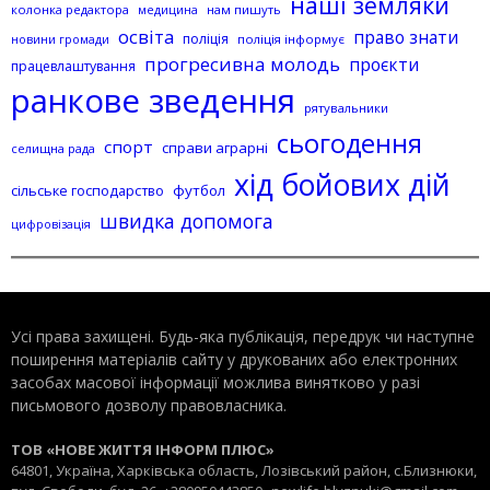
наші земляки
колонка редактора
нам пишуть
медицина
освіта
право знати
поліція
поліція інформує
новини громади
прогресивна молодь
проєкти
працевлаштування
ранкове зведення
рятувальники
сьогодення
спорт
справи аграрні
селищна рада
хід бойових дій
сільське господарство
футбол
швидка допомога
цифровізація
Усі права захищені. Будь-яка публiкацiя, передрук чи наступне
поширення матеріалів сайту у друкованих або електронних
засобах масової інформації можлива винятково у разі
письмового дозволу правовласника.
ТОВ «НОВЕ ЖИТТЯ ІНФОРМ ПЛЮС»
64801, Україна, Харківська область, Лозівський район, с.Близнюки,