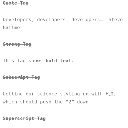
Quote Tag
Developers, developers, developers…
–Steve
Ballmer
Strong Tag
This tag shows
bold
text.
Subscript Tag
Getting our science styling on with H
O,
2
which should push the “2” down.
Superscript Tag