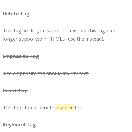
Delete Tag
This tag will let you
strikeout text
, but this tag is no
longer supported in HTML5 (use the
instead).
Emphasize Tag
The emphasize tag should
italicize
text.
Insert Tag
This tag should denote
inserted
text.
Keyboard Tag