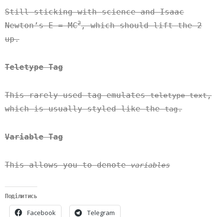
Still sticking with science and Isaac
2
Newton’s E = MC
, which should lift the 2
up.
Teletype Tag
This rarely used tag emulates
,
teletype text
which is usually styled like the
tag.
Variable Tag
This allows you to denote
variables
Поділитись
Facebook
Telegram