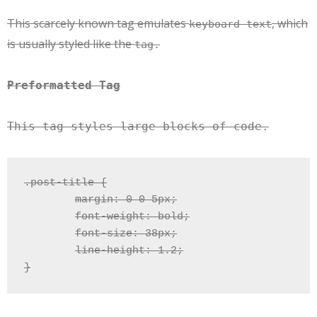
This scarcely known tag emulates
, which
keyboard text
is usually styled like the
tag.
Preformatted Tag
This tag styles large blocks of code.
.post-title {

	margin: 0 0 5px;

	font-weight: bold;

	font-size: 38px;

	line-height: 1.2;

}