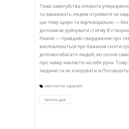
Тема самогубства оповита упередженн
та заважають людям отримати чи нада
цю тему щиро та відповідально — без с
допомагає руйнувати стигму й створює
Нижче — правдиві твердження про тем
висловлюються про бажання скоїти суї
допомогиБагато людей, які скоїли сам
про намір накласти на себе руки. Том
людини та не ігнорувати їх.Поговоріть
менталтне здоров’я
Читати далі