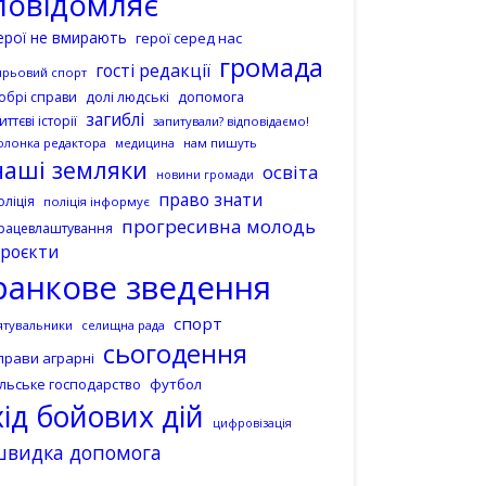
повідомляє
ерої не вмирають
герої серед нас
громада
гості редакції
ирьовий спорт
допомога
обрі справи
долі людські
загиблі
иттєві історії
запитували? відповідаємо!
олонка редактора
нам пишуть
медицина
наші земляки
освіта
новини громади
право знати
оліція
поліція інформує
прогресивна молодь
рацевлаштування
роєкти
ранкове зведення
спорт
ятувальники
селищна рада
сьогодення
прави аграрні
ільське господарство
футбол
хід бойових дій
цифровізація
швидка допомога