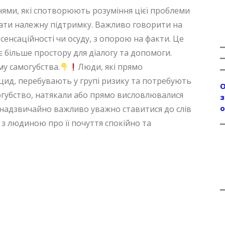
ями, які спотворюють розуміння цієї проблеми
ти належну підтримку. Важливо говорити на
енсаційності чи осуду, з опорою на факти. Це
 більше простору для діалогу та допомоги.
у самогубства.
Люди, які прямо
цид, перебувають у групі ризику та потребують
О
огубство, натякали або прямо висловлювалися
з
о
у надзвичайно важливо уважно ставитися до слів
 з людиною про її почуття спокійно та