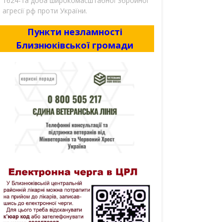
1624-та доба широкомасштабної збройної
агресії рф проти України.
Пункти незламності
Близнюківської громади