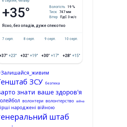
6 серпня, четвер
+35°
Вологість
19 %
Тиск
747 мм
Вітер
ПдС 3 м/с
ясно, без опадів, дуже спекотно
7 серп.
8 серп.
9 серп.
10 серп.
+37°
+23°
+32°
+19°
+30°
+17°
+28°
+15°
#Залишайся_живим
Генштаб ЗСУ
безпека
варто знати
ваше здоров'я
волейбол
волонтерство
волонтери
війна
ірші народжені війною
генеральний штаб