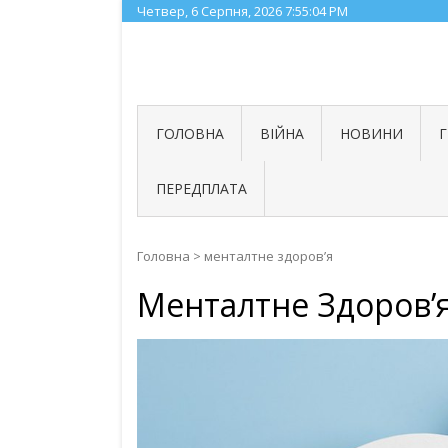
Skip
Четвер, 6 Серпня, 2026
7:55:04 PM
to
content
ГОЛОВНА
ВІЙНА
НОВИНИ
ПЕРЕДПЛАТА
Головна
>
менталтне здоров’я
Менталтне Здоров’