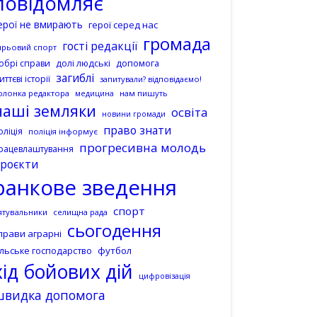
повідомляє
ерої не вмирають
герої серед нас
громада
гості редакції
ирьовий спорт
допомога
обрі справи
долі людські
загиблі
иттєві історії
запитували? відповідаємо!
олонка редактора
нам пишуть
медицина
наші земляки
освіта
новини громади
право знати
оліція
поліція інформує
прогресивна молодь
рацевлаштування
роєкти
ранкове зведення
спорт
ятувальники
селищна рада
сьогодення
прави аграрні
ільське господарство
футбол
хід бойових дій
цифровізація
швидка допомога