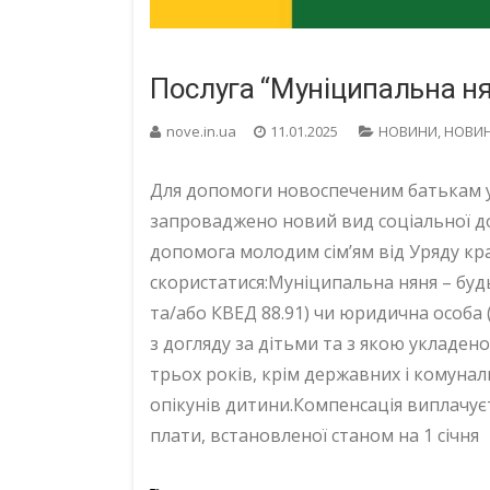
Послуга “Муніципальна ня
nove.in.ua
11.01.2025
НОВИНИ
,
НОВИН
Для допомоги новоспеченим батькам у 
запроваджено новий вид соціальної д
допомога молодим сім’ям від Уряду кра
скористатися:Муніципальна няня – будь
та/або КВЕД 88.91) чи юридична особа (
з догляду за дітьми та з якою укладен
трьох років, крім державних і комунал
опікунів дитини.Компенсація виплачуєть
плати, встановленої станом на 1 січня