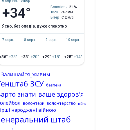
6 серпня, четвер
+34°
Вологість
21 %
Тиск
747 мм
Вітер
С 2 м/с
ясно, без опадів, дуже спекотно
7 серп.
8 серп.
9 серп.
10 серп.
+36°
+23°
+33°
+20°
+29°
+18°
+28°
+14°
#Залишайся_живим
Генштаб ЗСУ
безпека
варто знати
ваше здоров'я
волейбол
волонтерство
волонтери
війна
ірші народжені війною
генеральний штаб