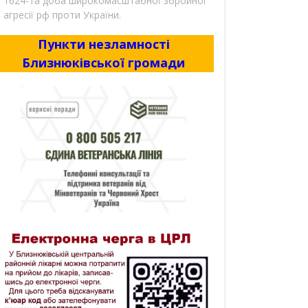
1624-та доба широкомасштабної збройної
агресії рф проти України.
Пункти незламності
Близнюківської громади