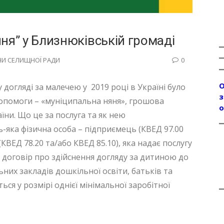
ня” у Близнюківській громаді
И СЕЛИЩНОЇ РАДИ
0
О
догляді за малечею у 2019 році в Україні було
з
опомоги – «муніципальна няня», грошова
о
їни. Що це за послуга та як нею
-яка фізична особа – підприємець (КВЕД 97.00
КВЕД 78.20 та/або КВЕД 85.10), яка надає послугу
о договір про здійснення догляду за дитиною до
ьних закладів дошкільної освіти, батьків та
ся у розмірі однієї мінімальної заробітної