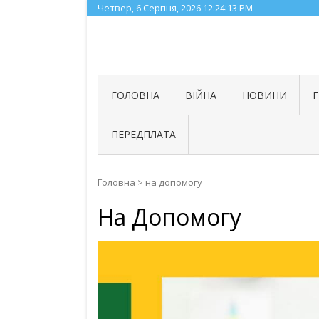
Skip
Четвер, 6 Серпня, 2026
12:24:14 PM
to
content
ГОЛОВНА
ВІЙНА
НОВИНИ
ПЕРЕДПЛАТА
Головна
>
на допомогу
На Допомогу