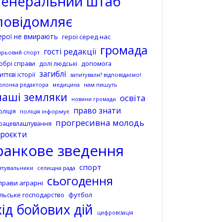
генеральний штаб
повідомляє
ерої не вмирають
герої серед нас
громада
гості редакції
ирьовий спорт
допомога
обрі справи
долі людські
загиблі
иттєві історії
запитували? відповідаємо!
олонка редактора
нам пишуть
медицина
наші земляки
освіта
новини громади
право знати
оліція
поліція інформує
прогресивна молодь
рацевлаштування
роєкти
ранкове зведення
спорт
ятувальники
селищна рада
сьогодення
прави аграрні
ільське господарство
футбол
хід бойових дій
цифровізація