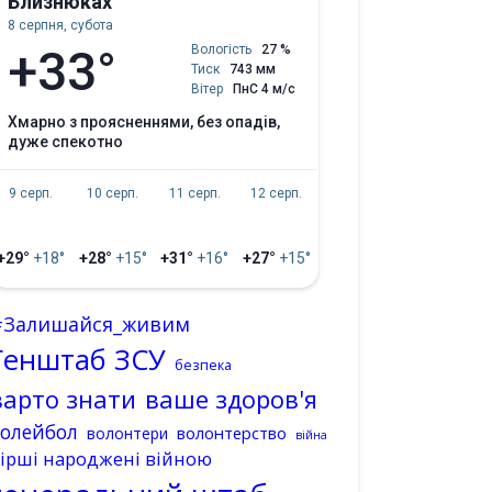
Близнюках
8 серпня, субота
+33°
Вологість
27 %
Тиск
743 мм
Вітер
ПнС 4 м/с
хмарно з проясненнями, без опадів,
дуже спекотно
9 серп.
10 серп.
11 серп.
12 серп.
+29°
+18°
+28°
+15°
+31°
+16°
+27°
+15°
#Залишайся_живим
Генштаб ЗСУ
безпека
варто знати
ваше здоров'я
волейбол
волонтерство
волонтери
війна
ірші народжені війною