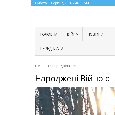
Skip
Субота, 8 Серпня, 2026
7:46:37 AM
to
content
ГОЛОВНА
ВІЙНА
НОВИНИ
ПЕРЕДПЛАТА
Головна
>
народжені війною
Народжені Війною