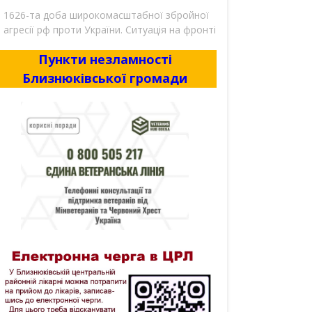
1626-та доба широкомасштабної збройної
агресії рф проти України. Ситуація на фронті
Пункти незламності
Близнюківської громади