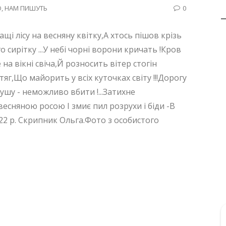
Ю
,
НАМ ПИШУТЬ
0
хащі лісу на весняну квітку,А хтось пішов крізь
о сирітку ...У небі чорні ворони кричать !Кров
 на вікні свіча,Й розносить вітер стогін
тяг,Що майорить у всіх куточках світу !!!Дорогу
ушу - неможливо вбити !...Затихне
 весняною росою І змиє пил розрухи і біди -В
 22 р. Скрипник Ольга.Фото з особистого