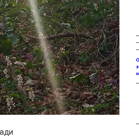
О
з
о
сади