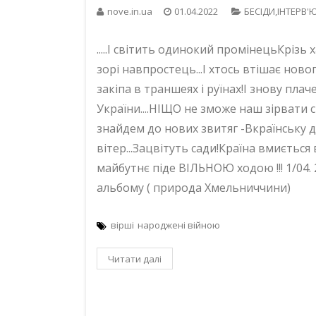
nove.in.ua
01.04.2022
БЕСIДИ,ІНТЕРВ'
.....І світить одинокий промінецьКрізь 
зорі навпростець...І хтось втішає новог
закіпа в траншеях і руїнах!І знову плаче
України....НІЩО не зможе наш зірвати с
знайдем до нових звитяг -Вкраїнську д
вітер...Зацвітуть сади!Країна вмиється
майбутнє піде ВІЛЬНОЮ ходою !!! 1/04.
альбому ( природа Хмельниччини)
вірші
народжені війною
Читати далі