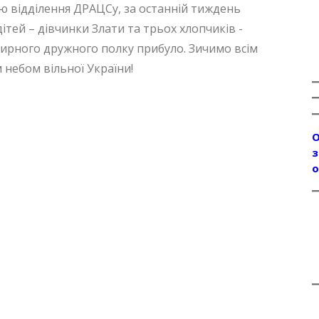
єю відділення ДРАЦСу, за останній тиждень
тей – дівчинки Злати та трьох хлопчиків -
ирного дружного полку прибуло. Зичимо всім
небом вільної України!
О
з
о