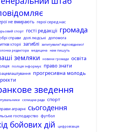
генеральний штаб
повідомляє
ерої не вмирають
герої серед нас
громада
гості редакції
ирьовий спорт
допомога
обрі справи
долі людські
загиблі
иттєві історії
запитували? відповідаємо!
олонка редактора
нам пишуть
медицина
наші земляки
освіта
новини громади
право знати
оліція
поліція інформує
прогресивна молодь
рацевлаштування
роєкти
ранкове зведення
спорт
ятувальники
селищна рада
сьогодення
прави аграрні
ільське господарство
футбол
хід бойових дій
цифровізація