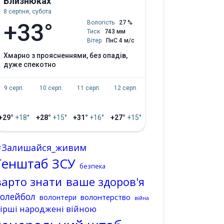
Близнюках
8 серпня, субота
+33°
Вологість
27 %
Тиск
743 мм
Вітер
ПнС 4 м/с
хмарно з проясненнями, без опадів,
дуже спекотно
9 серп.
10 серп.
11 серп.
12 серп.
+29°
+18°
+28°
+15°
+31°
+16°
+27°
+15°
#Залишайся_живим
Генштаб ЗСУ
безпека
варто знати
ваше здоров'я
волейбол
волонтерство
волонтери
війна
ірші народжені війною