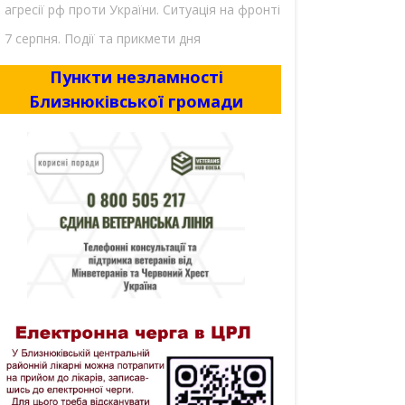
агресії рф проти України. Ситуація на фронті
7 серпня. Події та прикмети дня
Пункти незламності
Близнюківської громади