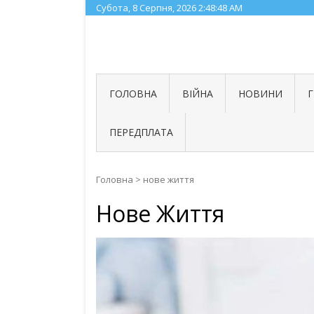
Skip
Субота, 8 Серпня, 2026
2:48:49 AM
to
content
ГОЛОВНА
ВІЙНА
НОВИНИ
ПЕРЕДПЛАТА
Головна
>
нове життя
Нове Життя