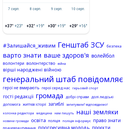
7 серп.
8 серп.
9 серп.
10 серп.
+37°
+23°
+32°
+19°
+30°
+19°
+29°
+16°
Генштаб ЗСУ
#Залишайся_живим
безпека
варто знати
ваше здоров'я
волейбол
волонтерство
волонтери
війна
вірші народжені війною
генеральний штаб повідомляє
герої не вмирають
герої серед нас
гирьовий спорт
громада
гості редакції
добрі справи
долі людські
загиблі
допомога
життєві історії
запитували? відповідаємо!
наші земляки
колонка редактора
нам пишуть
медицина
освіта
право знати
поліція
поліція інформує
новини громади
прогресивна молодь
проєкти
працевлаштування