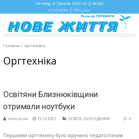
Skip
Четвер, 6 Серпня, 2026
12:12:49 AM
to
КОНТАКТИ
ПРО НАС
content
Головна
>
оргтехніка
Оргтехніка
Освітяни Близнюківщини
отримали ноутбуки
nove.in.ua
15.12.2021
ОСВІТА
,
СЬОГОДЕННЯ
0
Першими оргтехніку було вручено педагогічним