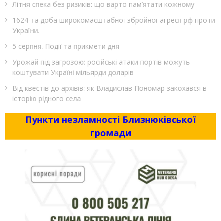
Літня спека без ризиків: що варто пам’ятати кожному
1624-та доба широкомасштабної збройної агресії рф проти
України.
5 серпня. Події та прикмети дня
Урожай під загрозою: російські атаки портів можуть
коштувати Україні мільярди доларів
Від квестів до архівів: як Владислав Пономар закохався в
історію рідного села
Пункти незламності Близнюківської
громади