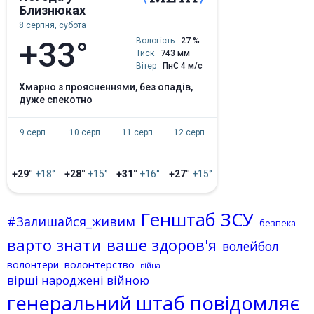
Близнюках
8 серпня, субота
+33°
Вологість
27 %
Тиск
743 мм
Вітер
ПнС 4 м/с
хмарно з проясненнями, без опадів,
дуже спекотно
9 серп.
10 серп.
11 серп.
12 серп.
+29°
+18°
+28°
+15°
+31°
+16°
+27°
+15°
Генштаб ЗСУ
#Залишайся_живим
безпека
варто знати
ваше здоров'я
волейбол
волонтерство
волонтери
війна
вірші народжені війною
генеральний штаб повідомляє