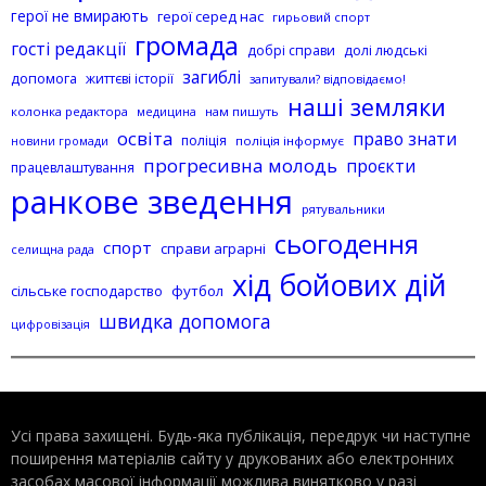
герої не вмирають
герої серед нас
гирьовий спорт
громада
гості редакції
добрі справи
долі людські
загиблі
допомога
життєві історії
запитували? відповідаємо!
наші земляки
колонка редактора
нам пишуть
медицина
освіта
право знати
поліція
поліція інформує
новини громади
прогресивна молодь
проєкти
працевлаштування
ранкове зведення
рятувальники
сьогодення
спорт
справи аграрні
селищна рада
хід бойових дій
сільське господарство
футбол
швидка допомога
цифровізація
Усі права захищені. Будь-яка публiкацiя, передрук чи наступне
поширення матеріалів сайту у друкованих або електронних
засобах масової інформації можлива винятково у разі