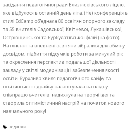
засідання педагогічної ради Близнюківського ліцею,
яке відбулося в останній день літа. (Не) конференція в
стилі EdCamp об’єднала 80 освітян опорного закладу
та 55 вчителів Садовської, Квітневої, Лукашівської,
Острівщинської та Бурбулатівської філій (на фото).
Натхненні та впевнені освітяни зібралися для обміну
досвідом, підбиття підсумків роботи за минулий рік
та окреслення перспектив подальшої діяльності
закладу у світлі модернізації і забезпечення якості
освіти. Бурхлива хвиля педагогічного кайфу та
освітянського драйву налаштувала на плідну
співпрацю вчителів, надихнула на творчі ідеї та
створила оптимістичний настрій на початок нового
навчального року!
педагоги