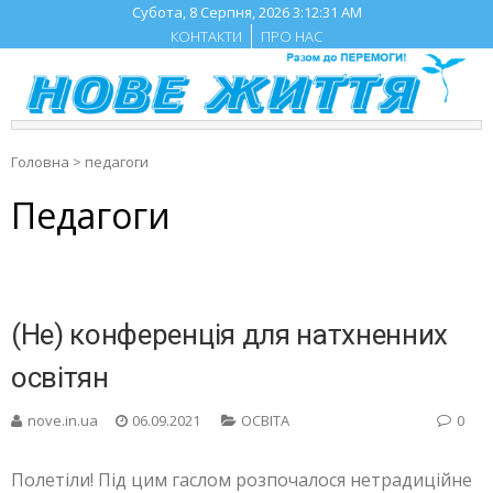
Skip
Субота, 8 Серпня, 2026
3:12:31 AM
to
КОНТАКТИ
ПРО НАС
content
Головна
>
педагоги
Педагоги
(Не) конференція для натхненних
освітян
nove.in.ua
06.09.2021
ОСВІТА
0
Полетіли! Під цим гаслом розпочалося нетрадиційне