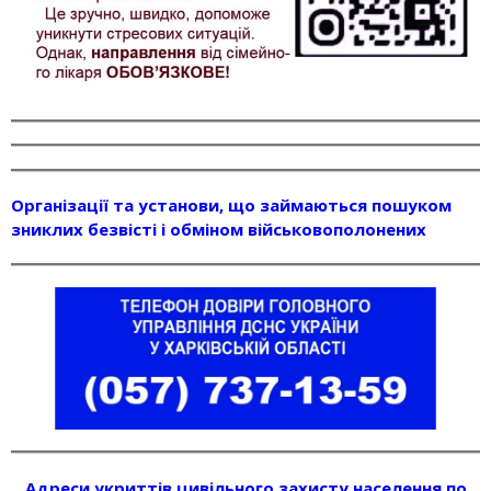
Організації та установи, що займаються пошуком
зниклих безвісті і обміном військовополонених
Адреси укриттів цивільного захисту населення по