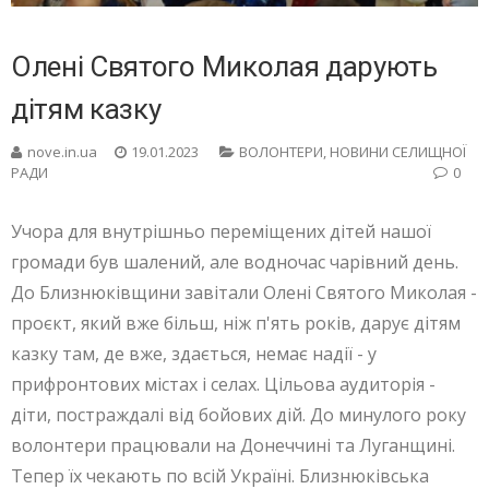
Олені Святого Миколая дарують
дітям казку
nove.in.ua
19.01.2023
ВОЛОНТЕРИ
,
НОВИНИ СЕЛИЩНОЇ
РАДИ
0
Учора для внутрішньо переміщених дітей нашої
громади був шалений, але водночас чарівний день.
До Близнюківщини завітали Олені Святого Миколая -
проєкт, який вже більш, ніж п'ять років, дарує дітям
казку там, де вже, здається, немає надії - у
прифронтових містах і селах. Цільова аудиторія -
діти, постраждалі від бойових дій. До минулого року
волонтери працювали на Донеччині та Луганщині.
Тепер їх чекають по всій Україні. Близнюківська