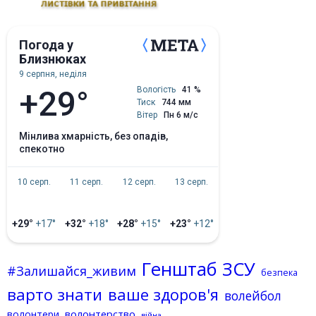
Погода у
Близнюках
9 серпня, неділя
+29°
Вологість
41 %
Тиск
744 мм
Вітер
Пн 6 м/с
мінлива хмарність, без опадів,
спекотно
10 серп.
11 серп.
12 серп.
13 серп.
+29°
+17°
+32°
+18°
+28°
+15°
+23°
+12°
Генштаб ЗСУ
#Залишайся_живим
безпека
варто знати
ваше здоров'я
волейбол
волонтерство
волонтери
війна