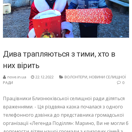
Дива трапляються з тими, хто в
них вірить
nove.in.ua
22.12.2022
ВОЛОНТЕРИ
,
НОВИНИ СЕЛИЩНОЇ
РАДИ
0
Працівники Близнюківської селищної ради діляться
враженнями. - Ця різдвяна казка почалася з одного
телефонного дзвінка до представника громадської
організації «Легенда Поділля»: Марино, Ви не могли б
допомогти дітям нашої громади з кризових сімей з