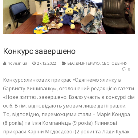
Конкурс завершено
nove.in.ua
27.12.2022
БЕСIДИ,ІНТЕРВ'Ю
,
СЬОГОДЕННЯ
0
Конкурс ялинкових прикрас «Одягнемо ялинку в
барвисту вишиванку», оголошений редакцією газети
«Нове життя», завершено. Взяло участь в конкурсі сім
осіб. Втім, відповідають умовам лише дві іграшки.
То, відповідно, переможцями стали – Марія Кондра
(8 років) та Ілля Компанієць (9 років). Ялинкові
прикраси Каріни Мєдвєдєвої (2 роки) та Лади Кулак