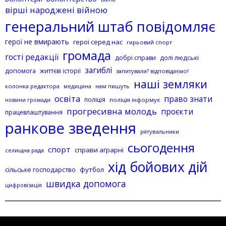
вірші народжені війною
генеральний штаб повідомляє
герої не вмирають
герої серед нас
гирьовий спорт
громада
гості редакції
добрі справи
долі людські
загиблі
допомога
життєві історії
запитували? відповідаємо!
наші земляки
колонка редактора
нам пишуть
медицина
освіта
право знати
поліція
поліція інформує
новини громади
прогресивна молодь
проєкти
працевлаштування
ранкове зведення
рятувальники
сьогодення
спорт
справи аграрні
селищна рада
хід бойових дій
сільське господарство
футбол
швидка допомога
цифровізація