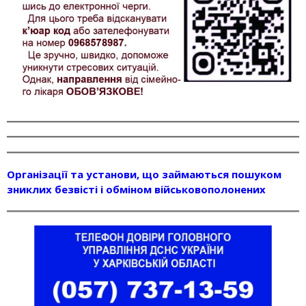
Організації та установи, що займаються пошуком
зниклих безвісті і обміном військовополонених