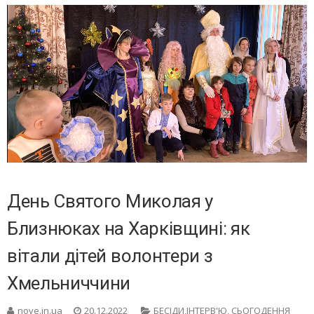
День Святого Миколая у
Близнюках на Харківщині: як
вітали дітей волонтери з
Хмельниччини
nove.in.ua
20.12.2022
БЕСIДИ,ІНТЕРВ'Ю
,
СЬОГОДЕННЯ