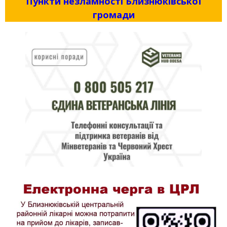
Пункти незламності Близнюківської
громади