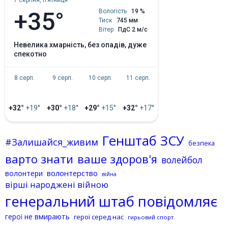
+35°
Вологість
19 %
Тиск
745 мм
Вітер
ПдС 2 м/с
невелика хмарність, без опадів, дуже
спекотно
8 серп.
9 серп.
10 серп.
11 серп.
+32°
+19°
+30°
+18°
+29°
+15°
+32°
+17°
Генштаб ЗСУ
#Залишайся_живим
безпека
варто знати
ваше здоров'я
волейбол
волонтерство
волонтери
війна
вірші народжені війною
генеральний штаб повідомляє
герої не вмирають
герої серед нас
гирьовий спорт