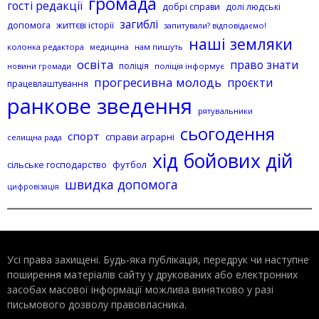
громада
гості редакції
добрі справи
долі людські
загиблі
допомога
життєві історії
запитували? відповідаємо!
наші земляки
колонка редактора
нам пишуть
медицина
освіта
право знати
поліція
поліція інформує
новини громади
прогресивна молодь
проєкти
працевлаштування
ранкове зведення
рятувальники
сьогодення
спорт
справи аграрні
селищна рада
хід бойових дій
сільське господарство
футбол
швидка допомога
цифровізація
Усі права захищені. Будь-яка публiкацiя, передрук чи наступне
поширення матеріалів сайту у друкованих або електронних
засобах масової інформації можлива винятково у разі
письмового дозволу правовласника.