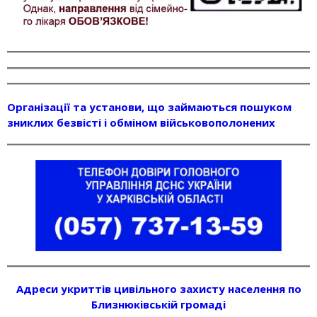
Організації та установи, що займаються пошуком
зниклих безвісті і обміном військовополонених
Адреси укриттів цивільного захисту населення по
Близнюківській громаді