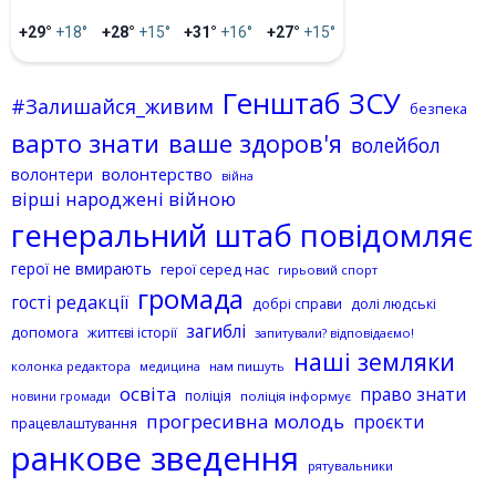
+29°
+18°
+28°
+15°
+31°
+16°
+27°
+15°
Генштаб ЗСУ
#Залишайся_живим
безпека
варто знати
ваше здоров'я
волейбол
волонтерство
волонтери
війна
вірші народжені війною
генеральний штаб повідомляє
герої не вмирають
герої серед нас
гирьовий спорт
громада
гості редакції
добрі справи
долі людські
загиблі
допомога
життєві історії
запитували? відповідаємо!
наші земляки
колонка редактора
нам пишуть
медицина
освіта
право знати
поліція
поліція інформує
новини громади
прогресивна молодь
проєкти
працевлаштування
ранкове зведення
рятувальники