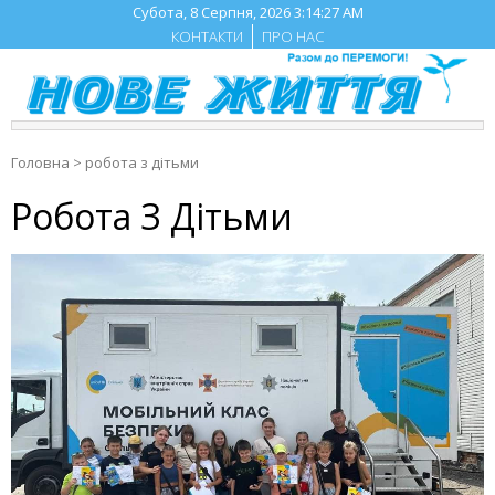
Skip
Субота, 8 Серпня, 2026
3:14:28 AM
to
КОНТАКТИ
ПРО НАС
content
Головна
>
робота з дітьми
Робота З Дітьми