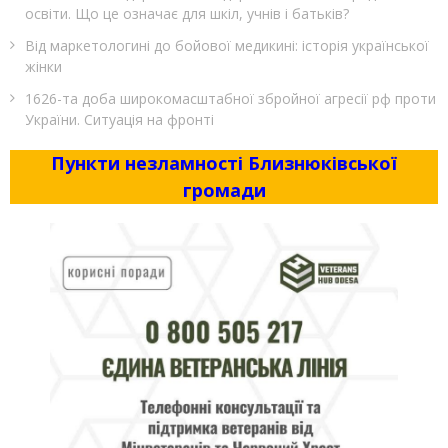
освіти. Що це означає для шкіл, учнів і батьків?
Від маркетологині до бойової медикині: історія української
жінки
1626-та доба широкомасштабної збройної агресії рф проти
України. Ситуація на фронті
Пункти незламності Близнюківської
громади