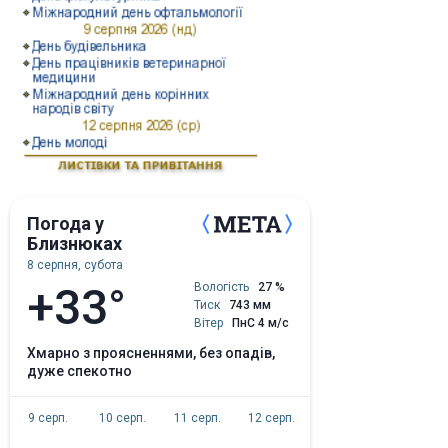
Погода у
Близнюках
8 серпня, субота
+33°
Вологість
27 %
Тиск
743 мм
Вітер
ПнС 4 м/с
хмарно з проясненнями, без опадів,
дуже спекотно
9 серп.
10 серп.
11 серп.
12 серп.