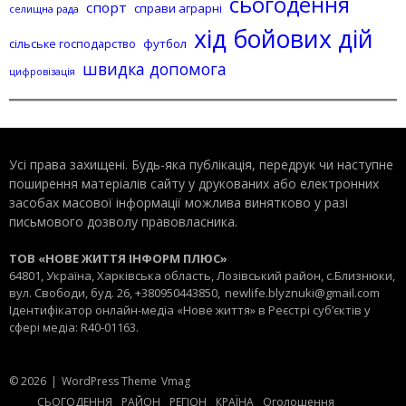
сьогодення
спорт
справи аграрні
селищна рада
хід бойових дій
сільське господарство
футбол
швидка допомога
цифровізація
Усі права захищені. Будь-яка публiкацiя, передрук чи наступне
поширення матеріалів сайту у друкованих або електронних
засобах масової інформації можлива винятково у разі
письмового дозволу правовласника.
ТОВ «НОВЕ ЖИТТЯ ІНФОРМ ПЛЮС»
64801, Україна, Харківська область, Лозівський район, с.Близнюки,
вул. Свободи, буд. 26, +380950443850,
newlife.blyznuki@gmail.com
Ідентифікатор онлайн-медіа «Нове життя» в Реєстрі суб’єктів у
сфері медіа: R40-01163.
© 2026
|
WordPress Theme
Vmag
СЬОГОДЕННЯ
РАЙОН
РЕГІОН
КРАЇНА
Оголошення