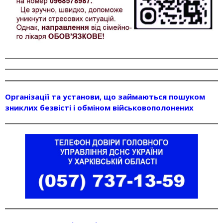
Організації та установи, що займаються пошуком
зниклих безвісті і обміном військовополонених