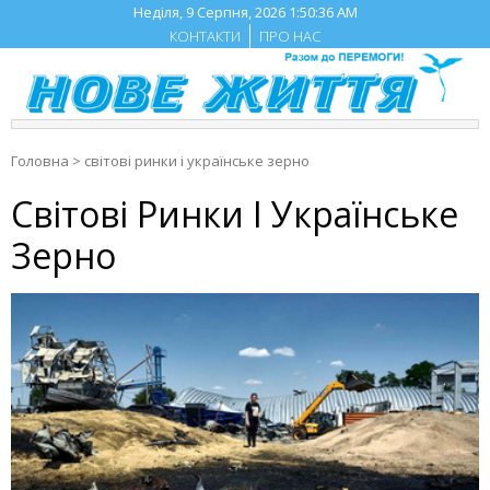
Skip
Неділя, 9 Серпня, 2026
1:50:36 AM
to
КОНТАКТИ
ПРО НАС
content
Головна
>
світові ринки і українське зерно
Світові Ринки І Українське
Зерно