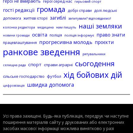
герої не вмирають
герої серед нас
гирьовий спорт
громада
гості редакції
добрі справи
долі людські
загиблі
допомога
життєві історії
запитували? відповідаємо!
наші земляки
колонка редактора
нам пишуть
медицина
освіта
право знати
поліція
поліція інформує
новини громади
прогресивна молодь
проєкти
працевлаштування
ранкове зведення
рятувальники
сьогодення
спорт
справи аграрні
селищна рада
хід бойових дій
сільське господарство
футбол
швидка допомога
цифровізація
Усі права захищені. Будь-яка публiкацiя, передрук чи наступне
поширення матеріалів сайту у друкованих або електронних
засобах масової інформації можлива винятково у разі