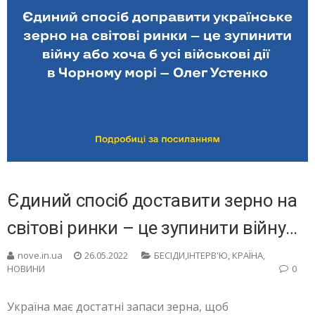
Єдиний спосіб доставити зерно на
світові ринки – це зупинити війну…
nove.in.ua
26.05.2022
БЕСIДИ,ІНТЕРВ'Ю
,
КРАЇНА
,
НОВИНИ
0
Україна має достатні запаси зерна, щоб