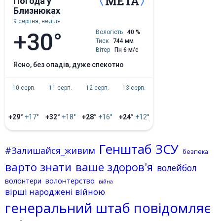
Погода у
Близнюках
9 серпня, неділя
+30°
Вологість
40 %
Тиск
744 мм
Вітер
Пн 6 м/с
ясно, без опадів, дуже спекотно
10 серп.
11 серп.
12 серп.
13 серп.
+29°
+17°
+32°
+18°
+28°
+16°
+24°
+12°
Генштаб ЗСУ
#Залишайся_живим
безпека
варто знати
ваше здоров'я
волейбол
волонтерство
волонтери
війна
вірші народжені війною
генеральний штаб повідомляє