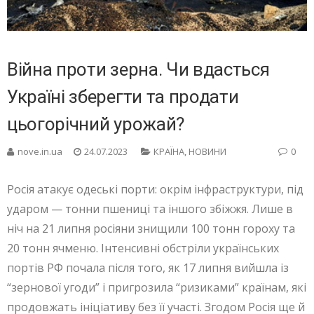
Війна проти зерна. Чи вдасться
Україні зберегти та продати
цьогорічний урожай?
nove.in.ua
24.07.2023
КРАЇНА
,
НОВИНИ
0
Росія атакує одеські порти: окрім інфраструктури, під
ударом — тонни пшениці та іншого збіжжя. Лише в
ніч на 21 липня росіяни знищили 100 тонн гороху та
20 тонн ячменю. Інтенсивні обстріли українських
портів РФ почала після того, як 17 липня вийшла із
“зернової угоди” і пригрозила “ризиками” країнам, які
продовжать ініціативу без її участі. Згодом Росія ще й