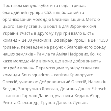
Протягом минулої суботи та неділі тривав
благодійний турнір з CS2, ініційований та
організований молоддю Близнюківщини. Метою
цього івенту став збір коштів для Збройних сил
України. Участь в другому турі гри взяло шість
команд – це 30 учасників. Всі зібрані гроші, а це 11350
гривень, переведені на рахунок благодійного фонду
наших земляків - Раміла та Аміла Насірових, бо, як
каже молодь: «Ми віримо, що вони добре знають
потреби воїнів». Переможцями турніру стали такі
команди: Snus squadron – капітан Криворучко
Олексій, учасники: Добровинський Олексій, Наливкін
Богдан, Загорулько Ярослав, Довгань Данііл; E-bosch
– капітан Гармаш Данило, учасники: Кидань Єгор,
Рекота Олександр, Трунов Данило, Луньов