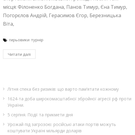
місця: Філоненко Богдана, Панов Тимур, Єна Тимур,
Погорєлов Андрій, Герасимов Єгор, Березницька
Віта,
гирьовики
турнір
Читати далі
Літня спека без ризиків: що варто пам’ятати кожному
1624-та доба широкомасштабної збройної агресії рф проти
України.
5 серпня. Події та прикмети дня
Урожай під загрозою: російські атаки портів можуть
коштувати Україні мільярди доларів