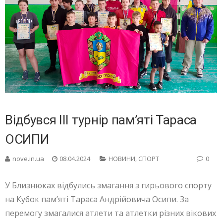
Відбувся ІІІ турнір пам’яті Тараса
ОСИПИ
nove.in.ua
08.04.2024
НОВИНИ
,
СПОРТ
0
У Близнюках відбулись змагання з гирьового спорту
на Кубок пам’яті Тараса Андрійовича Осипи. За
перемогу змагалися атлети та атлетки різних вікових