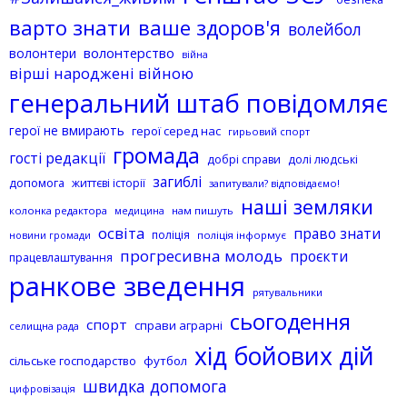
варто знати
ваше здоров'я
волейбол
волонтерство
волонтери
війна
вірші народжені війною
генеральний штаб повідомляє
герої не вмирають
герої серед нас
гирьовий спорт
громада
гості редакції
добрі справи
долі людські
загиблі
допомога
життєві історії
запитували? відповідаємо!
наші земляки
колонка редактора
нам пишуть
медицина
освіта
право знати
поліція
поліція інформує
новини громади
прогресивна молодь
проєкти
працевлаштування
ранкове зведення
рятувальники
сьогодення
спорт
справи аграрні
селищна рада
хід бойових дій
сільське господарство
футбол
швидка допомога
цифровізація