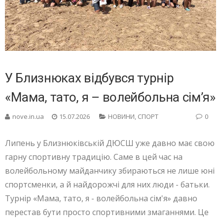
У Близнюках відбувся турнір
«Мама, тато, я – волейбольна сім’я»
nove.in.ua
15.07.2026
НОВИНИ
,
СПОРТ
0
Липень у Близнюківській ДЮСШ уже давно має свою
гарну спортивну традицію. Саме в цей час на
волейбольному майданчику збираються не лише юні
спортсменки, а й найдорожчі для них люди - батьки.
Турнір «Мама, тато, я - волейбольна сім'я» давно
перестав бути просто спортивними змаганнями. Це