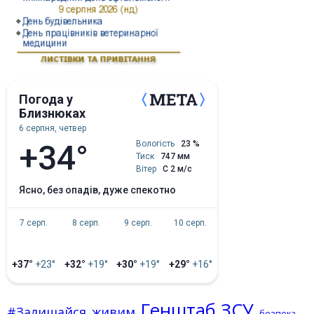
Погода у
Близнюках
6 серпня, четвер
+34°
Вологість
23 %
Тиск
747 мм
Вітер
С 2 м/с
ясно, без опадів, дуже спекотно
7 серп.
8 серп.
9 серп.
10 серп.
+37°
+23°
+32°
+19°
+30°
+19°
+29°
+16°
Генштаб ЗСУ
#Залишайся_живим
безпека