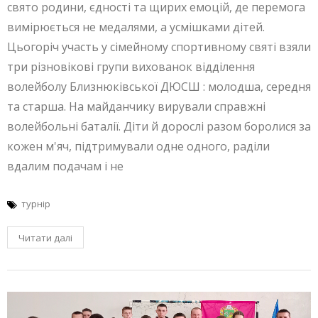
свято родини, єдності та щирих емоцій, де перемога
вимірюється не медалями, а усмішками дітей.
Цьогоріч участь у сімейному спортивному святі взяли
три різновікові групи вихованок відділення
волейболу Близнюківської ДЮСШ : молодша, середня
та старша. На майданчику вирували справжні
волейбольні баталії. Діти й дорослі разом боролися за
кожен м'яч, підтримували одне одного, раділи
вдалим подачам і не
турнір
Читати далі