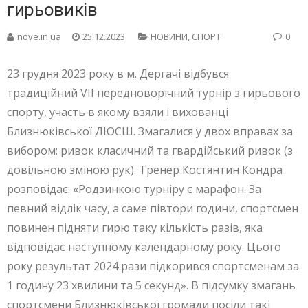
гирьовиків
nove.in.ua
25.12.2023
НОВИНИ
,
СПОРТ
0
23 грудня 2023 року в м. Дергачі відбувся
традиційний VII передноворічний турнір з гирьового
спорту, участь в якому взяли і вихованці
Близнюківської ДЮСШ. Змагалися у двох вправах за
вибором: ривок класичний та гвардійський ривок (з
довільною зміною рук). Тренер Костянтин Кондра
розповідає: «Родзинкою турніру є марафон. За
певний відлік часу, а саме півтори години, спортсмен
повинен підняти гирю таку кількість разів, яка
відповідає наступному календарному року. Цього
року результат 2024 рази підкорився спортсменам за
1 годину 23 хвилини та 5 секунд». В підсумку змагань
спортсмени Близнюківської громади посіли такі