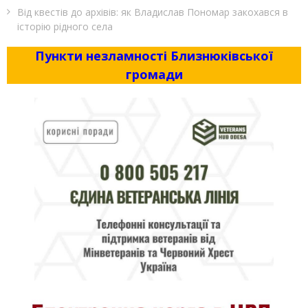
Від квестів до архівів: як Владислав Пономар закохався в
історію рідного села
Пункти незламності Близнюківської
громади