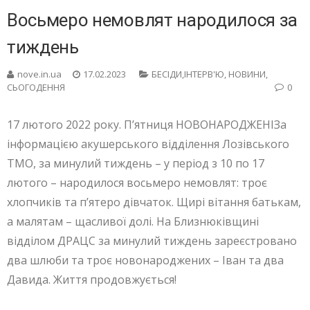
Восьмеро немовлят народилося за
тиждень
nove.in.ua
17.02.2023
БЕСIДИ,ІНТЕРВ'Ю
,
НОВИНИ
,
СЬОГОДЕННЯ
0
17 лютого 2022 року. П’ятниця НОВОНАРОДЖЕНІЗа
інформацією акушерського відділення Лозівського
ТМО, за минулий тиждень – у період з 10 по 17
лютого – народилося восьмеро немовлят: троє
хлопчиків та п’ятеро дівчаток. Щирі вітання батькам,
а малятам – щасливої долі. На Близнюківщині
відділом ДРАЦС за минулий тиждень зареєстровано
два шлюби та троє новонароджених – Іван та два
Давида. Життя продовжується!