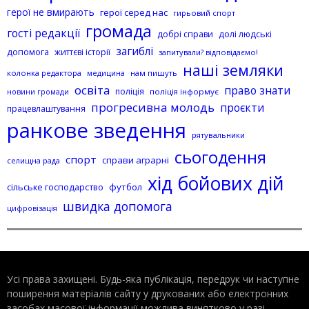
герої не вмирають
герої серед нас
гирьовий спорт
громада
гості редакції
добрі справи
долі людські
загиблі
допомога
життєві історії
запитували? відповідаємо!
наші земляки
колонка редактора
нам пишуть
медицина
освіта
право знати
поліція
поліція інформує
новини громади
прогресивна молодь
проєкти
працевлаштування
ранкове зведення
рятувальники
сьогодення
спорт
справи аграрні
селищна рада
хід бойових дій
сільське господарство
футбол
швидка допомога
цифровізація
Усі права захищені. Будь-яка публiкацiя, передрук чи наступне
поширення матеріалів сайту у друкованих або електронних
засобах масової інформації можлива винятково у разі