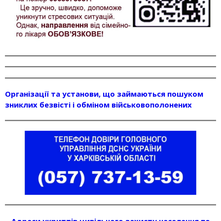
Організації та установи, що займаються пошуком
зниклих безвісті і обміном військовополонених
Адреси укриттів цивільного захисту населення по