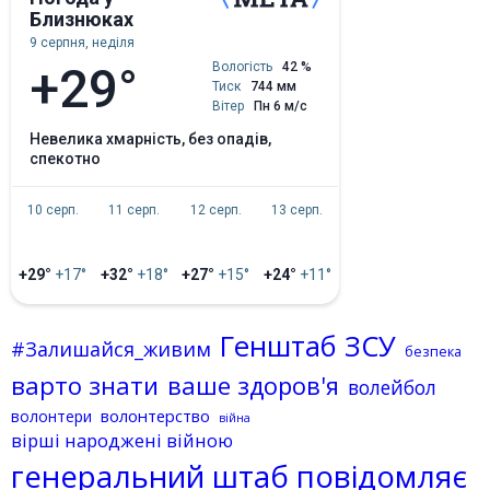
Близнюках
9 серпня, неділя
+29°
Вологість
42 %
Тиск
744 мм
Вітер
Пн 6 м/с
невелика хмарність, без опадів,
спекотно
10 серп.
11 серп.
12 серп.
13 серп.
+29°
+17°
+32°
+18°
+27°
+15°
+24°
+11°
Генштаб ЗСУ
#Залишайся_живим
безпека
варто знати
ваше здоров'я
волейбол
волонтерство
волонтери
війна
вірші народжені війною
генеральний штаб повідомляє