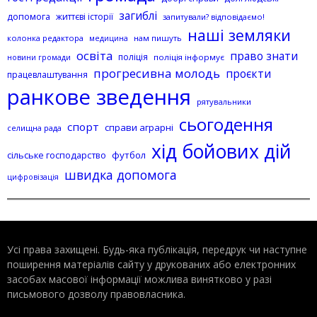
загиблі
допомога
життєві історії
запитували? відповідаємо!
наші земляки
колонка редактора
нам пишуть
медицина
освіта
право знати
поліція
поліція інформує
новини громади
прогресивна молодь
проєкти
працевлаштування
ранкове зведення
рятувальники
сьогодення
спорт
справи аграрні
селищна рада
хід бойових дій
сільське господарство
футбол
швидка допомога
цифровізація
Усі права захищені. Будь-яка публiкацiя, передрук чи наступне
поширення матеріалів сайту у друкованих або електронних
засобах масової інформації можлива винятково у разі
письмового дозволу правовласника.