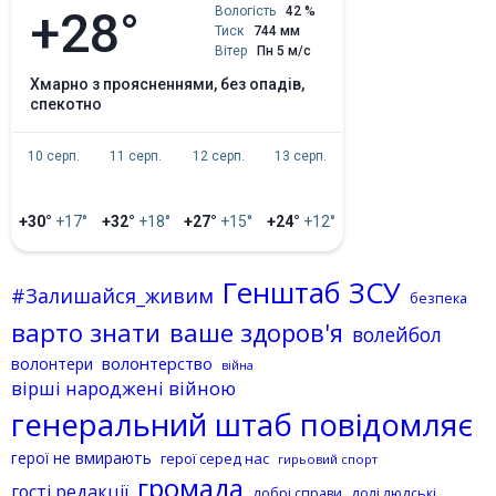
+28°
Вологість
42 %
Тиск
744 мм
Вітер
Пн 5 м/с
хмарно з проясненнями, без опадів,
спекотно
10 серп.
11 серп.
12 серп.
13 серп.
+30°
+17°
+32°
+18°
+27°
+15°
+24°
+12°
Генштаб ЗСУ
#Залишайся_живим
безпека
варто знати
ваше здоров'я
волейбол
волонтерство
волонтери
війна
вірші народжені війною
генеральний штаб повідомляє
герої не вмирають
герої серед нас
гирьовий спорт
громада
гості редакції
добрі справи
долі людські