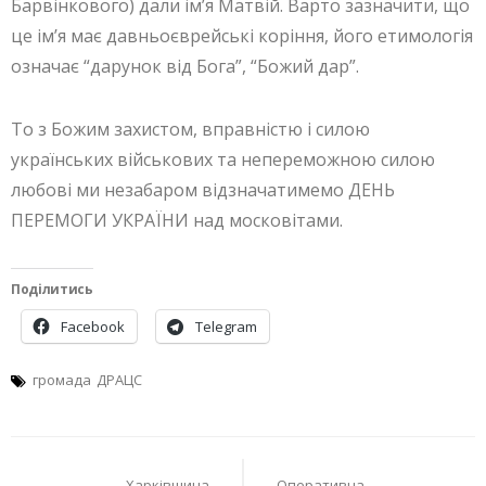
Барвінкового) дали ім’я Матвій. Варто зазначити, що
це ім’я має давньоєврейські коріння, його етимологія
означає “дарунок від Бога”, “Божий дар”.
То з Божим захистом, вправністю і силою
українських військових та непереможною силою
любові ми незабаром відзначатимемо ДЕНЬ
ПЕРЕМОГИ УКРАЇНИ над московітами.
Поділитись
Facebook
Telegram
громада
ДРАЦС
Навігація
Харківщина
Оперативна