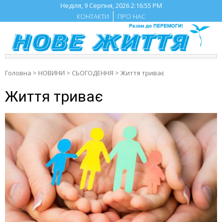
Skip
Неділя, 9 Серпня, 2026
2:16:56 PM
to
КОНТАКТИ
ПРО НАС
content
Головна
>
НОВИНИ
>
СЬОГОДЕННЯ
>
Життя триває
Життя триває