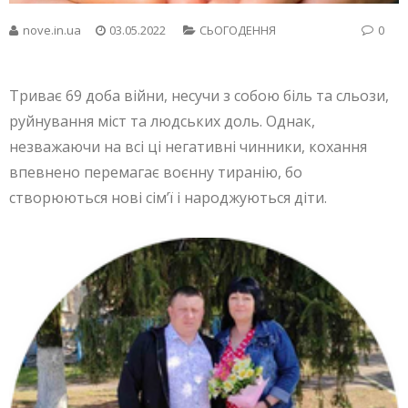
nove.in.ua
03.05.2022
СЬОГОДЕННЯ
0
Триває 69 доба війни, несучи з собою біль та сльози,
руйнування міст та людських доль. Однак,
незважаючи на всі ці негативні чинники, кохання
впевнено перемагає воєнну тиранію, бо
створюються нові сім’ї і народжуються діти.