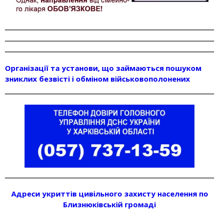
Організації та установи, що займаються пошуком
зниклих безвісті і обміном військовополонених
Адреси укриттів цивільного захисту населення по
Близнюківській громаді