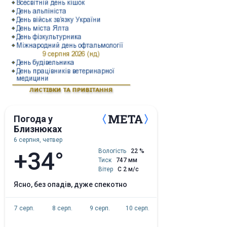
Погода у
Близнюках
6 серпня, четвер
+34°
Вологість
22 %
Тиск
747 мм
Вітер
С 2 м/с
ясно, без опадів, дуже спекотно
7 серп.
8 серп.
9 серп.
10 серп.