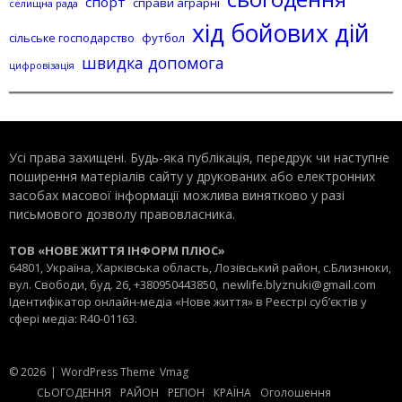
спорт
справи аграрні
селищна рада
хід бойових дій
сільське господарство
футбол
швидка допомога
цифровізація
Усі права захищені. Будь-яка публiкацiя, передрук чи наступне
поширення матеріалів сайту у друкованих або електронних
засобах масової інформації можлива винятково у разі
письмового дозволу правовласника.
ТОВ «НОВЕ ЖИТТЯ ІНФОРМ ПЛЮС»
64801, Україна, Харківська область, Лозівський район, с.Близнюки,
вул. Свободи, буд. 26, +380950443850,
newlife.blyznuki@gmail.com
Ідентифікатор онлайн-медіа «Нове життя» в Реєстрі суб’єктів у
сфері медіа: R40-01163.
© 2026
|
WordPress Theme
Vmag
СЬОГОДЕННЯ
РАЙОН
РЕГІОН
КРАЇНА
Оголошення