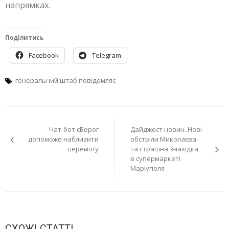
напрямках.
Поділитись
Facebook
Telegram
генеральний штаб повідомляє
Навігація
Чат-бот єВорог
Дайджест новин. Нові
записів
допоможе наблизити
обстріли Миколаєва
перемогу
та страшна знахідка
в супермаркеті
Маріуполя
СХОЖІ СТАТТІ