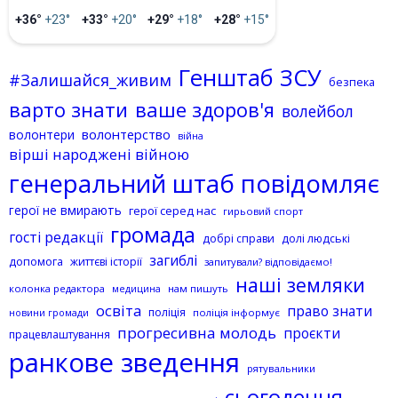
+36°
+23°
+33°
+20°
+29°
+18°
+28°
+15°
Генштаб ЗСУ
#Залишайся_живим
безпека
варто знати
ваше здоров'я
волейбол
волонтерство
волонтери
війна
вірші народжені війною
генеральний штаб повідомляє
герої не вмирають
герої серед нас
гирьовий спорт
громада
гості редакції
добрі справи
долі людські
загиблі
допомога
життєві історії
запитували? відповідаємо!
наші земляки
колонка редактора
нам пишуть
медицина
освіта
право знати
поліція
поліція інформує
новини громади
прогресивна молодь
проєкти
працевлаштування
ранкове зведення
рятувальники
сьогодення