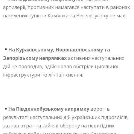
артилерії, противник намагався наступати в районах
населених пунктів Кам’янка та Веселе, успіху не мав.
На Курахівському, Новопавлівському та
Запорізькому напрямках
активних наступальних
дій не проводив, здійснював обстріли цивільної
інфраструктури по лінії зіткнення.
На Південнобузькому напрямку
ворог, в
результаті наступальних дій українських підрозділів
зазнав втрат та зайняв оборону на невигідних
рубежах в районі населеного пункту Костромка.