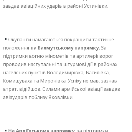
завдав авіаційних ударів в районі Устинівки.
Окупанти намагаються покращити тактичне
положенн
я на Бахмутському напрямку.
За
підтримки вогню мінометів та артилерії ворог
проводив наступальні та штурмові дії в районах
населених пунктів Володимирівка, Василівка,
Комишуваха та Миронівка. Успіху не мав, зазнав
втрат, відійшов. Силами армійської авіації завдав
авіаударів поблизу Яковлівки.
На Авдіївському напрямку
, за підтримки