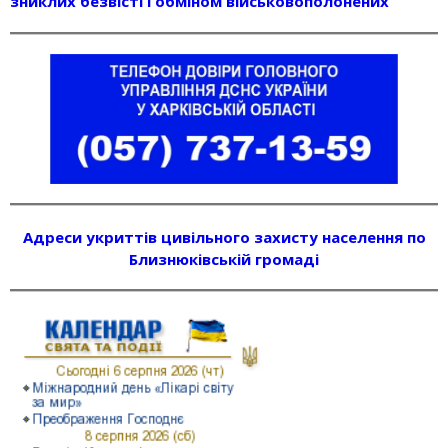
зниклих безвісті і обміном військовополонених
Адреси укриттів цивільного захисту населення по
Близнюківській громаді