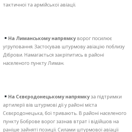
тактичної та армійської авіації.
На Лиманському напрямку
ворог посилює
угруповання. Застосував штурмову авіацію поблизу
Діброви. Намагається закріпитись в районі
населеного пункту Лиман.
На Сєвєродонецькому напрямку
за підтримки
артилерії вів штурмові дії у районі міста
Сєвєродонецька, бої тривають. В районі населеного
пункту Боброве ворог зазнав втрат і відійшов на
раніше зайняті позиції. Силами штурмової авіації