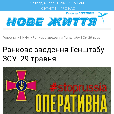
Skip
Четвер, 6 Серпня, 2026
7:00:22 AM
to
КОНТАКТИ
ПРО НАС
content
Головна
>
ВІЙНА
>
Ранкове зведення Генштабу ЗСУ. 29 травня
Ранкове зведення Генштабу
ЗСУ. 29 травня