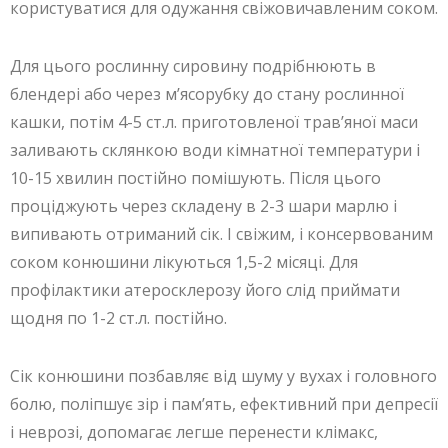
користуватися для одужання свіжовичавленим соком.
Для цього рослинну сировину подрібнюють в
блендері або через м’ясорубку до стану рослинної
кашки, потім 4-5 ст.л. приготовленої трав’яної маси
заливають склянкою води кімнатної температури і
10-15 хвилин постійно помішують. Після цього
проціджують через складену в 2-3 шари марлю і
випивають отриманий сік. І свіжим, і консервованим
соком конюшини лікуються 1,5-2 місяці. Для
профілактики атеросклерозу його слід приймати
щодня по 1-2 ст.л. постійно.
Сік конюшини позбавляє від шуму у вухах і головного
болю, поліпшує зір і пам’ять, ефективний при депресії
і неврозі, допомагає легше перенести клімакс,