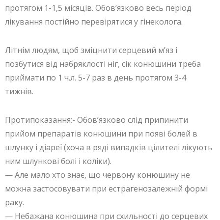
протягом 1-1,5 місяців. Обов’язково весь період
лікування постійно перевірятися у гінеколога.
Літнім людям, щоб зміцнити серцевий м’яз і
позбутися від набряклості ніг, сік конюшини треба
приймати по 1 ч.л. 5-7 раз в день протягом 3-4
тижнів.
Протипоказання:- Обов’язково слід припинити
прийом препаратів конюшини при появі болей в
шлунку і діареї (хоча в ряді випадків цілителі лікують
ним шлункові болі і коліки).
— Але мало хто знає, що червону конюшину не
можна застосовувати при естрагенозалежній формі
раку.
— Небажана конюшина при схильності до серцевих