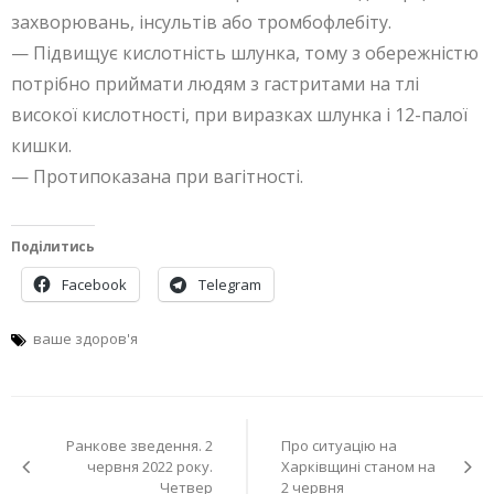
захворювань, інсультів або тромбофлебіту.
— Підвищує кислотність шлунка, тому з обережністю
потрібно приймати людям з гастритами на тлі
високої кислотності, при виразках шлунка і 12-палої
кишки.
— Протипоказана при вагітності.
Поділитись
Facebook
Telegram
ваше здоров'я
Навігація
Ранкове зведення. 2
Про ситуацію на
записів
червня 2022 року.
Харківщині станом на
Четвер
2 червня