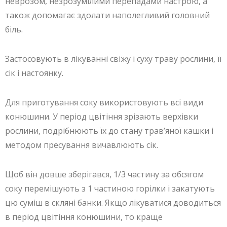
неврозом, незрозумілими перепадами настрою, а
також допомагає здолати наполегливий головний
біль.
Застосовують в лікуванні свіжу і суху траву рослини, її
сік і настоянку.
Для приготування соку використовують всі види
конюшини. У період цвітіння зрізають верхівки
рослини, подрібнюють їх до стану трав’яної кашки і
методом пресування вичавлюють сік.
Щоб він довше зберігався, 1/3 частину за обсягом
соку перемішують з 1 частиною горілки і закатують
цю суміш в скляні банки. Якщо лікуватися доводиться
в період цвітіння конюшини, то краще