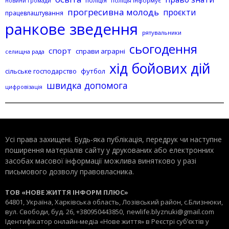
поліція
поліція інформує
новини громади
прогресивна молодь
проєкти
працевлаштування
ранкове зведення
рятувальники
сьогодення
спорт
справи аграрні
селищна рада
хід бойових дій
сільське господарство
футбол
швидка допомога
цифровізація
Усі права захищені. Будь-яка публiкацiя, передрук чи наступне
поширення матеріалів сайту у друкованих або електронних
засобах масової інформації можлива винятково у разі
письмового дозволу правовласника.
ТОВ «НОВЕ ЖИТТЯ ІНФОРМ ПЛЮС»
64801, Україна, Харківська область, Лозівський район, с.Близнюки,
вул. Свободи, буд. 26, +380950443850,
newlife.blyznuki@gmail.com
Ідентифікатор онлайн-медіа «Нове життя» в Реєстрі суб’єктів у