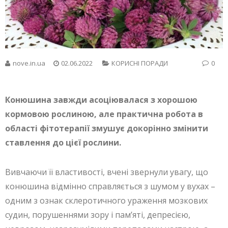
nove.in.ua
02.06.2022
КОРИСНІ ПОРАДИ
0
Конюшина завжди асоціювалася з хорошою
кормовою рослиною, але практична робота в
області фітотерапії змушує докорінно змінити
ставлення до цієї рослини.
Вивчаючи її властивості, вчені звернули увагу, що
конюшина відмінно справляється з шумом у вухах –
одним з ознак склеротичного ураження мозкових
судин, порушеннями зору і пам’яті, депресією,