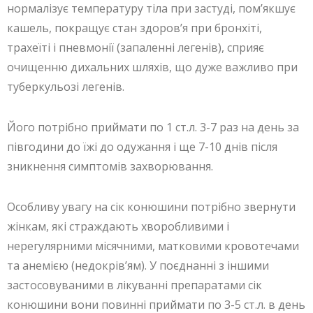
нормалізує температуру тіла при застуді, пом’якшує
кашель, покращує стан здоров’я при бронхіті,
трахеїті і пневмонії (запаленні легенів), сприяє
очищенню дихальних шляхів, що дуже важливо при
туберкульозі легенів.
Його потрібно приймати по 1 ст.л. 3-7 раз на день за
півгодини до їжі до одужання і ще 7-10 днів після
зникнення симптомів захворювання.
Особливу увагу на сік конюшини потрібно звернути
жінкам, які страждають хворобливими і
нерегулярними місячними, матковими кровотечами
та анемією (недокрів’ям). У поєднанні з іншими
застосовуваними в лікуванні препаратами сік
конюшини вони повинні приймати по 3-5 ст.л. в день