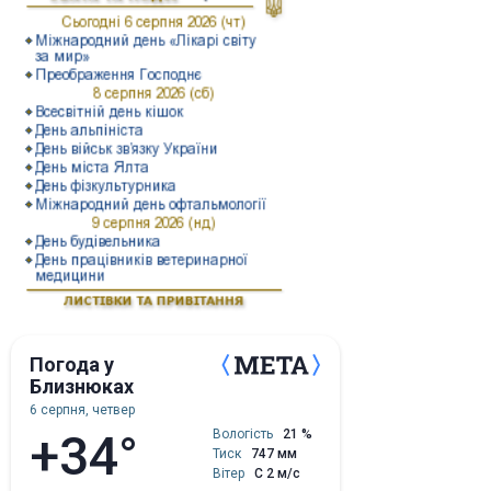
Погода у
Близнюках
6 серпня, четвер
+34°
Вологість
21 %
Тиск
747 мм
Вітер
С 2 м/с