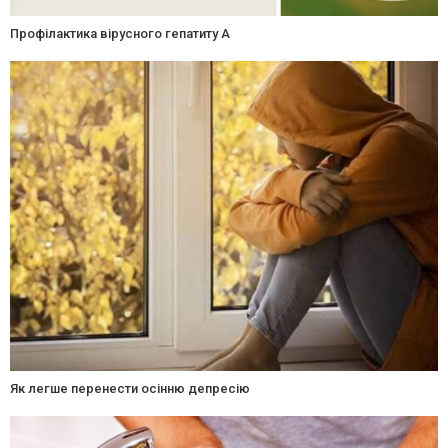
Профілактика вірусного гепатиту А
Як легше перенести осінню депресію