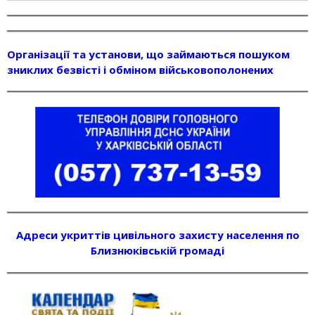
Організації та установи, що займаються пошуком
зниклих безвісті і обміном військовополонених
Адреси укриттів цивільного захисту населення по
Близнюківській громаді