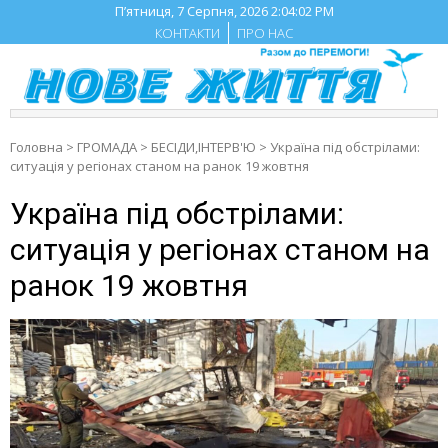
Skip
П’ятниця, 7 Серпня, 2026
2:04:03 PM
to
КОНТАКТИ
ПРО НАС
content
Головна
>
ГРОМАДА
>
БЕСIДИ,ІНТЕРВ'Ю
>
Україна під обстрілами:
ситуація у регіонах станом на ранок 19 жовтня
Україна під обстрілами:
ситуація у регіонах станом на
ранок 19 жовтня