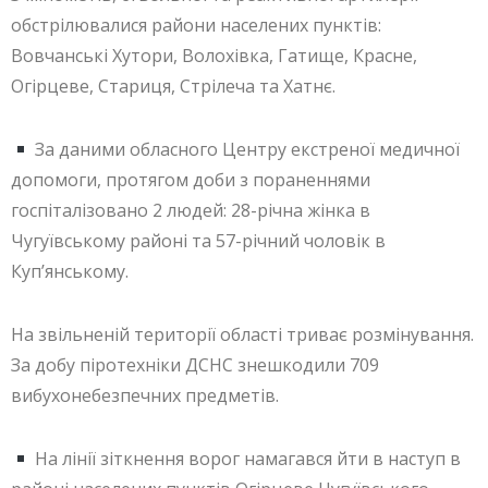
обстрілювалися райони населених пунктів:
Вовчанські Хутори, Волохівка, Гатище, Красне,
Огірцеве, Стариця, Стрілеча та Хатнє.
За даними обласного Центру екстреної медичної
допомоги, протягом доби з пораненнями
госпіталізовано 2 людей: 28-річна жінка в
Чугуївському районі та 57-річний чоловік в
Куп’янському.
На звільненій території області триває розмінування.
За добу піротехніки ДСНС знешкодили 709
вибухонебезпечних предметів.
На лінії зіткнення ворог намагався йти в наступ в