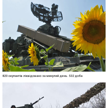
820 окупантів ліквідовано за минулий день. 532 доба