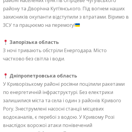
районі населених пунктів Огірцеве Чугуївського
району та Дворічна Куп’янського. Під вогнем наших
захисників окупанти відступили з втратами. Віримо в
ЗСУ та працюємо на перемогу!
Запорізька область
З ночі тривають обстріли Енергодара. Місто
частково без світла і води.
Дніпропетровська область
У Криворізькому районі росіяни поцілили ракетами
по енергетичній інфраструктурі. Без електрики
залишилися міста та села і один з районів Кривого
Рогу. Знеструмлені насосні станції місцевих
водоканалів, є перебої з водою. У Кривому Розі
внаслідок ворожої атаки понівечений