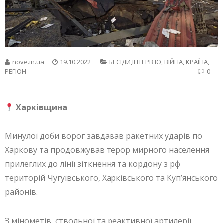
nove.in.ua
19.10.2022
БЕСIДИ,ІНТЕРВ'Ю
,
ВІЙНА
,
КРАЇНА
,
РЕГІОН
0
Харківщина
Минулої доби ворог завдавав ракетних ударів по
Харкову та продовжував терор мирного населення
прилеглих до лінії зіткнення та кордону з рф
територій Чугуївського, Харківського та Куп’янського
районів.
З мінометів, ствольної та реактивної артилерії