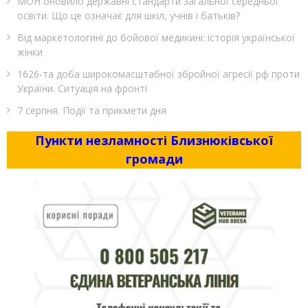
МОН оновило державні стандарти загальної середньої
освіти. Що це означає для шкіл, учнів і батьків?
Від маркетологині до бойової медикині: історія української
жінки
1626-та доба широкомасштабної збройної агресії рф проти
України. Ситуація на фронті
7 серпня. Події та прикмети дня
Пункти незламності Близнюківської
громади