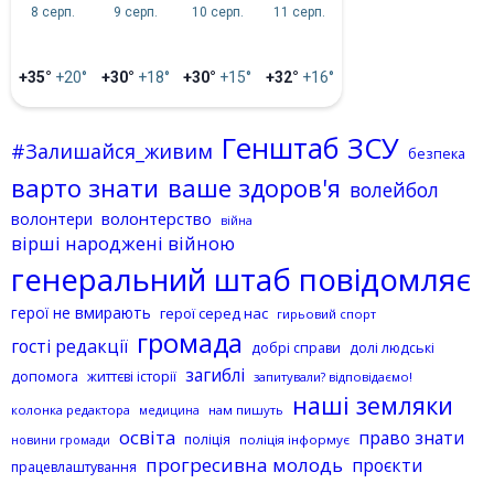
8 серп.
9 серп.
10 серп.
11 серп.
+35°
+20°
+30°
+18°
+30°
+15°
+32°
+16°
Генштаб ЗСУ
#Залишайся_живим
безпека
варто знати
ваше здоров'я
волейбол
волонтерство
волонтери
війна
вірші народжені війною
генеральний штаб повідомляє
герої не вмирають
герої серед нас
гирьовий спорт
громада
гості редакції
добрі справи
долі людські
загиблі
допомога
життєві історії
запитували? відповідаємо!
наші земляки
колонка редактора
нам пишуть
медицина
освіта
право знати
поліція
поліція інформує
новини громади
прогресивна молодь
проєкти
працевлаштування