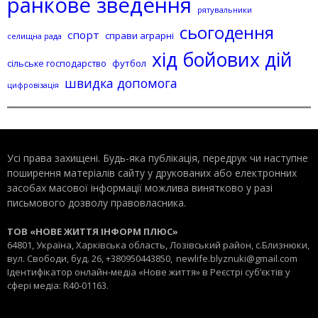
ранкове зведення
рятувальники
сьогодення
спорт
справи аграрні
селищна рада
хід бойових дій
сільське господарство
футбол
швидка допомога
цифровізація
Усі права захищені. Будь-яка публiкацiя, передрук чи наступне
поширення матеріалів сайту у друкованих або електронних
засобах масової інформації можлива винятково у разі
письмового дозволу правовласника.
ТОВ «НОВЕ ЖИТТЯ ІНФОРМ ПЛЮС»
64801, Україна, Харківська область, Лозівський район, с.Близнюки,
вул. Свободи, буд. 26, +380950443850,
newlife.blyznuki@gmail.com
Ідентифікатор онлайн-медіа «Нове життя» в Реєстрі суб’єктів у
сфері медіа: R40-01163.