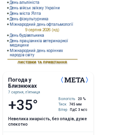
Погода у
Близнюках
7 серпня, пʼятниця
+35°
Вологість
20 %
Тиск
745 мм
Вітер
ПдС 3 м/с
невелика хмарність, без опадів, дуже
спекотно