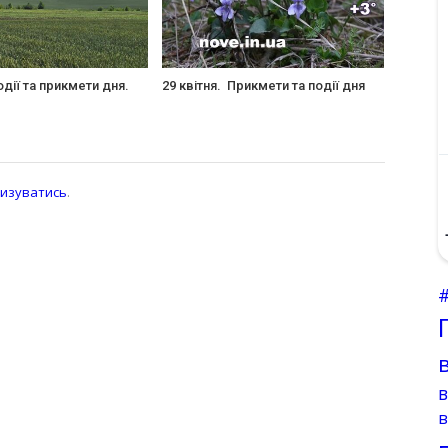
одії та прикмети дня.
29 квітня. Прикмети та події дня
изуватись
.
в