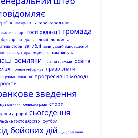
генеральний штаб
повідомляє
ерої не вмирають
герої серед нас
громада
гості редакції
ирьовий спорт
допомога
обрі справи
долі людські
загиблі
иттєві історії
запитували? відповідаємо!
олонка редактора
нам пишуть
медицина
наші земляки
освіта
новини громади
право знати
оліція
поліція інформує
прогресивна молодь
рацевлаштування
роєкти
ранкове зведення
спорт
ятувальники
селищна рада
сьогодення
прави аграрні
ільське господарство
футбол
хід бойових дій
цифровізація