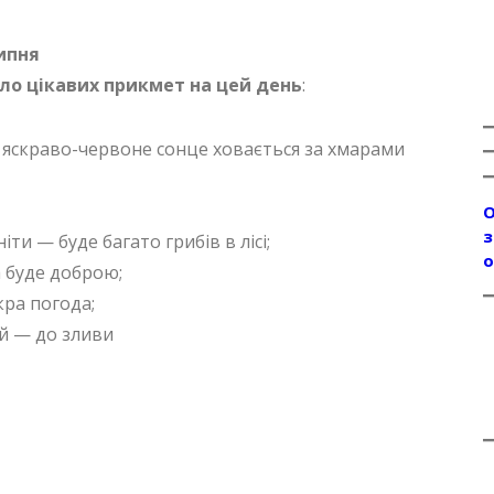
липня
ло цікавих прикмет на цей день
:
ді яскраво-червоне сонце ховається за хмарами
О
з
и — буде багато грибів в лісі;
о
 буде доброю;
ра погода;
ий — до зливи