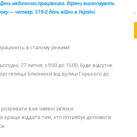
ь День медичного працівника. Віряни вшановують
ку — четвер. 519-й день війни в Україні.
и працюють в сталому режимі!
годні, 27 липня, з 9:00 до 15:00, буде відсутнє
орі селища Близнюки від вулиці Горького до
 розривати вже наявні зв’язки.
 їх краще віддати тим, хто потребує допомоги.
сь.