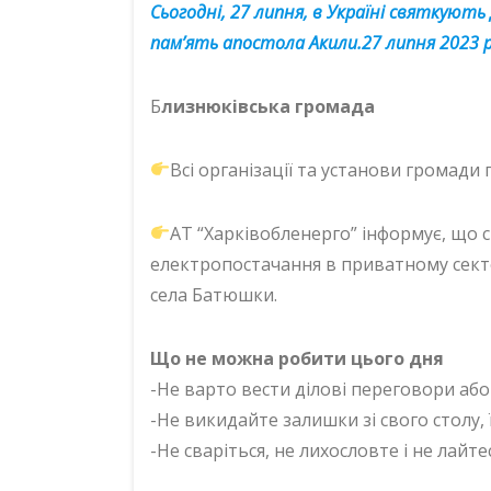
Сьогодні, 27 липня, в Україні святкуют
пам’ять апостола Акили.27 липня 2023 ро
Б
лизнюківська громада
Всі організації та установи громад
АТ “Харківобленерго” інформує, що сьо
електропостачання в приватному сект
села Батюшки.
Що не можна робити цього дня
-Не варто вести ділові переговори або
-Не викидайте залишки зі свого столу,
-Не сваріться, не лихословте і не лайте