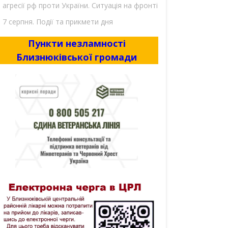
агресії рф проти України. Ситуація на фронті
7 серпня. Події та прикмети дня
Пункти незламності
Близнюківської громади