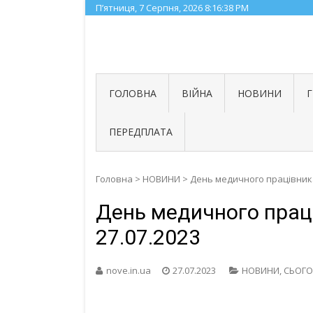
Skip
П’ятниця, 7 Серпня, 2026
8:16:38 PM
to
content
ГОЛОВНА
ВІЙНА
НОВИНИ
ПЕРЕДПЛАТА
Головна
>
НОВИНИ
>
День медичного працівника
День медичного праці
27.07.2023
nove.in.ua
27.07.2023
НОВИНИ
,
СЬОГО