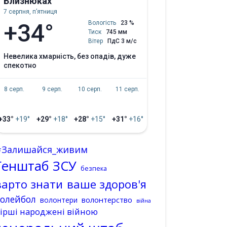
Близнюках
7 серпня, пʼятниця
+34°
Вологість
23 %
Тиск
745 мм
Вітер
ПдС 3 м/с
невелика хмарність, без опадів, дуже
спекотно
8 серп.
9 серп.
10 серп.
11 серп.
+33°
+19°
+29°
+18°
+28°
+15°
+31°
+16°
#Залишайся_живим
Генштаб ЗСУ
безпека
варто знати
ваше здоров'я
волейбол
волонтерство
волонтери
війна
ірші народжені війною