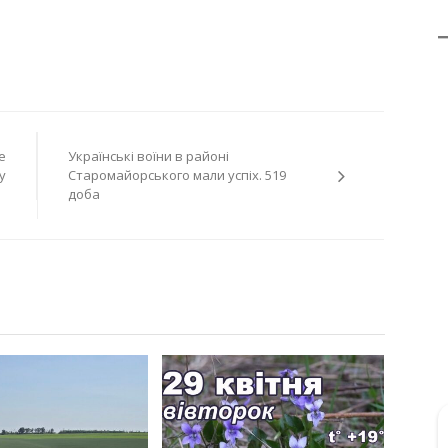
е
Українські воїни в районі
у
Старомайорського мали успіх. 519
доба