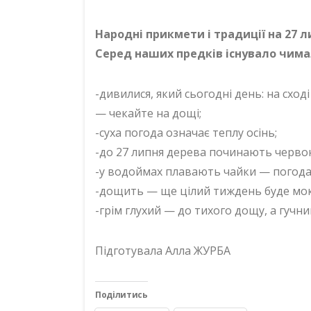
Народні прикмети і традиції на 27 
Серед наших предків існувало чима
-дивилися, який сьогодні день: на схо
— чекайте на дощі;
-суха погода означає теплу осінь;
-до 27 липня дерева починають червоніт
-у водоймах плавають чайки — погода
-дощить — ще цілий тиждень буде мок
-грім глухий — до тихого дощу, а гучн
Підготувала Алла ЖУРБА
Поділитись