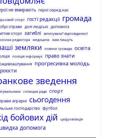
повідомляє
ерої не вмирають
герої серед нас
громада
гості редакції
ирьовий спорт
допомога
обрі справи
долі людські
загиблі
иттєві історії
запитували? відповідаємо!
олонка редактора
нам пишуть
медицина
наші земляки
освіта
новини громади
право знати
оліція
поліція інформує
прогресивна молодь
рацевлаштування
роєкти
ранкове зведення
спорт
ятувальники
селищна рада
сьогодення
прави аграрні
ільське господарство
футбол
хід бойових дій
цифровізація
швидка допомога