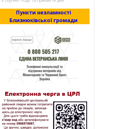
6 серпня. Події та прикмети дня
Пункти незламності
Близнюківської громади