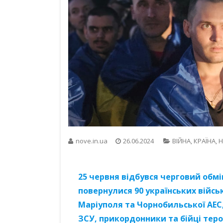
nove.in.ua
26.06.2024
ВІЙНА
,
КРАЇНА
,
Н
25 червня відбувся черговий обм
повернулися 90 українських війсь
Маріуполя та Чорнобильської АЕС,
ЗСУ, прикордонники та бійці тер