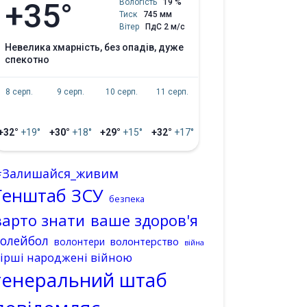
+35°
Вологість
19 %
Тиск
745 мм
Вітер
ПдС 2 м/с
невелика хмарність, без опадів, дуже
спекотно
8 серп.
9 серп.
10 серп.
11 серп.
+32°
+19°
+30°
+18°
+29°
+15°
+32°
+17°
#Залишайся_живим
Генштаб ЗСУ
безпека
варто знати
ваше здоров'я
волейбол
волонтерство
волонтери
війна
ірші народжені війною
генеральний штаб