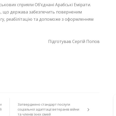
ькових сприяли Об’єднані Арабські Емірати.
, що держава забезпечить поверненим
гу, реабілітацію та допоможе з оформленням
Підготував Сергій Попов
и
Затверджено стандарт послуги
й
соціальної адаптації ветеранів війни
та членів їхніх сімей