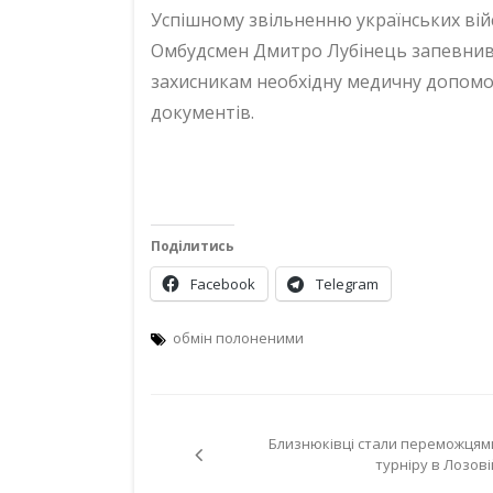
Успішному звільненню українських війс
Омбудсмен Дмитро Лубінець запевнив
захисникам необхідну медичну допомо
документів.
Поділитись
Facebook
Telegram
обмін полоненими
Навігація
Близнюківці стали переможцям
записів
турніру в Лозові