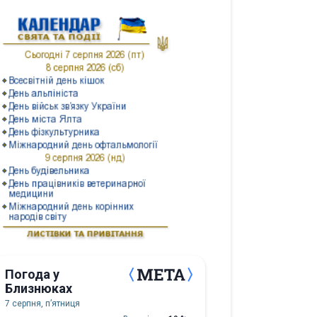
Погода у
Близнюках
7 серпня, пʼятниця