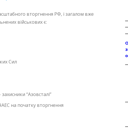
асштабного вторгнення РФ, і загалом вже
льнених військових є:
О
з
о
ких Сил
– захисники “Азовсталі”
 ЧАЕС на початку вторгнення