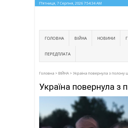
Skip
П’ятниця, 7 Серпня, 2026
7:54:35 AM
to
content
ГОЛОВНА
ВІЙНА
НОВИНИ
ПЕРЕДПЛАТА
Головна
>
ВІЙНА
>
Україна повернула з полону щ
Україна повернула з 