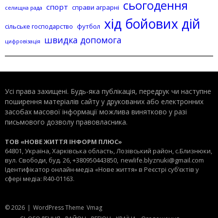
сьогодення
спорт
справи аграрні
селищна рада
хід бойових дій
сільське господарство
футбол
швидка допомога
цифровізація
Усі права захищені. Будь-яка публiкацiя, передрук чи наступне
поширення матеріалів сайту у друкованих або електронних
засобах масової інформації можлива винятково у разі
письмового дозволу правовласника.
ТОВ «НОВЕ ЖИТТЯ ІНФОРМ ПЛЮС»
64801, Україна, Харківська область, Лозівський район, с.Близнюки,
вул. Свободи, буд. 26, +380950443850,
newlife.blyznuki@gmail.com
Ідентифікатор онлайн-медіа «Нове життя» в Реєстрі суб’єктів у
сфері медіа: R40-01163.
© 2026
|
WordPress Theme
Vmag