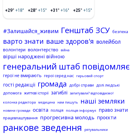
+29°
+18°
+28°
+15°
+31°
+16°
+25°
+15°
Генштаб ЗСУ
#Залишайся_живим
безпека
варто знати
ваше здоров'я
волейбол
волонтерство
волонтери
війна
вірші народжені війною
генеральний штаб повідомляє
герої не вмирають
герої серед нас
гирьовий спорт
громада
гості редакції
добрі справи
долі людські
загиблі
допомога
життєві історії
запитували? відповідаємо!
наші земляки
колонка редактора
нам пишуть
медицина
освіта
право знати
поліція
поліція інформує
новини громади
прогресивна молодь
проєкти
працевлаштування
ранкове зведення
рятувальники