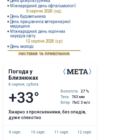
Погода у
Близнюках
8 серпня, субота
+33°
Вологість
27 %
Тиск
743 мм
Вітер
ПнС 3 м/с
хмарно з проясненнями, без опадів,
дуже спекотно
9 серп.
10 серп.
11 серп.
12 серп.