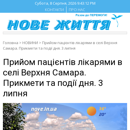
Skip
Субота, 8 Серпня, 2026
9:43:13 PM
to
КОНТАКТИ
ПРО НАС
content
Головна
>
НОВИНИ
>
Прийом пацієнтів лікарями в селі Верхня
Самара. Прикмети та події дня. 3 липня
Прийом пацієнтів лікарями в
селі Верхня Самара.
Прикмети та події дня. 3
липня