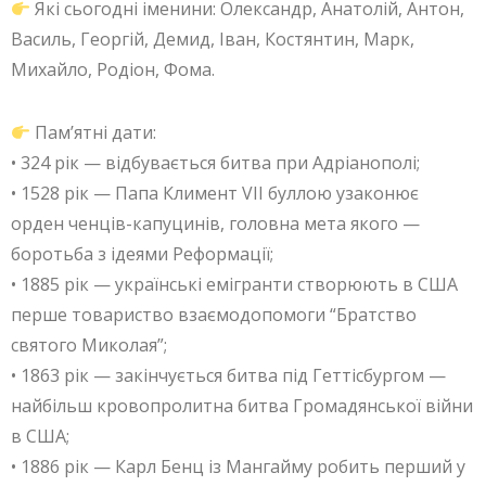
Які сьогодні іменини: Олександр, Анатолій, Антон,
Василь, Георгій, Демид, Іван, Костянтин, Марк,
Михайло, Родіон, Фома.
Пам’ятні дати:
• 324 рік — відбувається битва при Адріанополі;
• 1528 рік — Папа Климент VII буллою узаконює
орден ченців-капуцинів, головна мета якого —
боротьба з ідеями Реформації;
• 1885 рік — українські емігранти створюють в США
перше товариство взаємодопомоги “Братство
святого Миколая”;
• 1863 рік — закінчується битва під Геттісбургом —
найбільш кровопролитна битва Громадянської війни
в США;
• 1886 рік — Карл Бенц із Мангайму робить перший у