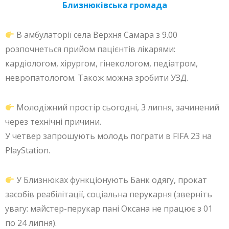
Близнюківська громада
В амбулаторії села Верхня Самара з 9.00
розпочнеться прийом пацієнтів лікарями:
кардіологом, хірургом, гінекологом, педіатром,
невропатологом. Також можна зробити УЗД.
Молодіжний простір сьогодні, 3 липня, зачинений
через технічні причини.
У четвер запрошують молодь пограти в FIFA 23 на
PlayStation.
У Близнюках функціонують Банк одягу, прокат
засобів реабілітації, соціальна перукарня (зверніть
увагу: майстер-перукар пані Оксана не працює з 01
по 24 липня).