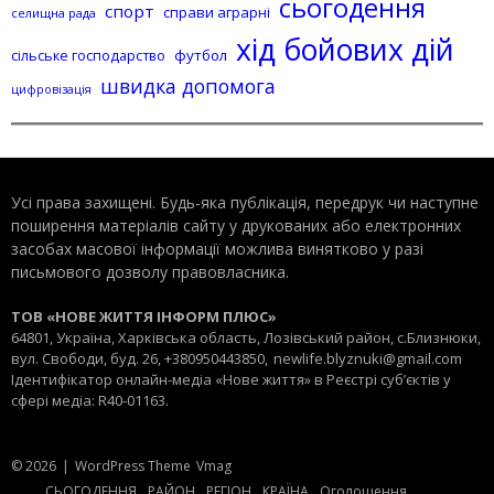
сьогодення
спорт
справи аграрні
селищна рада
хід бойових дій
сільське господарство
футбол
швидка допомога
цифровізація
Усі права захищені. Будь-яка публiкацiя, передрук чи наступне
поширення матеріалів сайту у друкованих або електронних
засобах масової інформації можлива винятково у разі
письмового дозволу правовласника.
ТОВ «НОВЕ ЖИТТЯ ІНФОРМ ПЛЮС»
64801, Україна, Харківська область, Лозівський район, с.Близнюки,
вул. Свободи, буд. 26, +380950443850,
newlife.blyznuki@gmail.com
Ідентифікатор онлайн-медіа «Нове життя» в Реєстрі суб’єктів у
сфері медіа: R40-01163.
© 2026
|
WordPress Theme
Vmag
СЬОГОДЕННЯ
РАЙОН
РЕГІОН
КРАЇНА
Оголошення