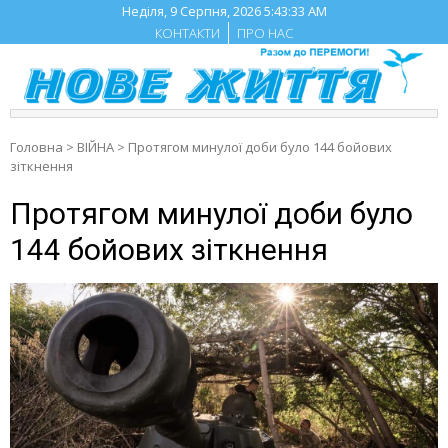
Skip
Неділя, 9 Серпня, 2026
5:43:34 AM
to
КОНТАКТИ
ПРО НАС
content
Головна
>
ВІЙНА
>
Протягом минулої доби було 144 бойових
зіткнення
Протягом минулої доби було
144 бойових зіткнення