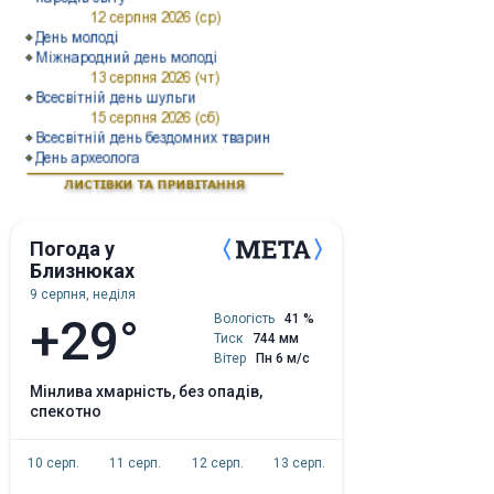
Погода у
Близнюках
9 серпня, неділя
+29°
Вологість
41 %
Тиск
744 мм
Вітер
Пн 6 м/с
мінлива хмарність, без опадів,
спекотно
10 серп.
11 серп.
12 серп.
13 серп.