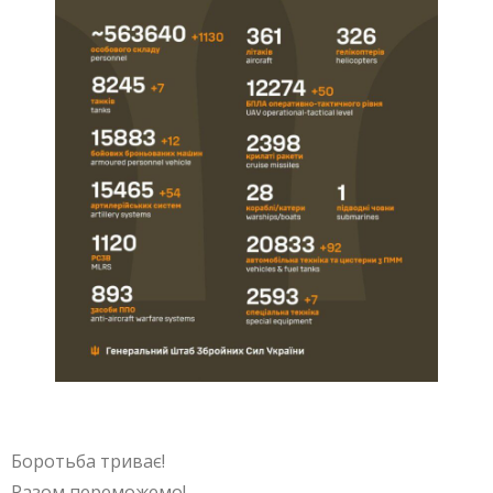
Боротьба триває!
Разом переможемо!