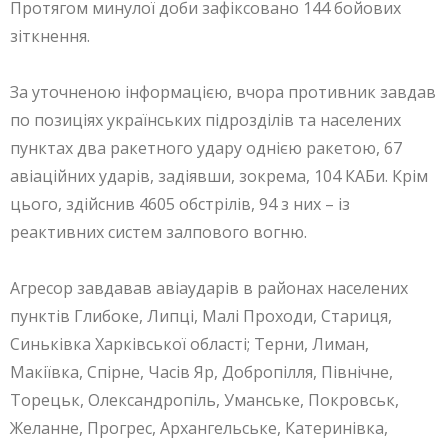
Протягом минулої доби зафіксовано 144 бойових
зіткнення.
За уточненою інформацією, вчора противник завдав
по позиціях українських підрозділів та населених
пунктах два ракетного удару однією ракетою, 67
авіаційних ударів, задіявши, зокрема, 104 КАБи. Крім
цього, здійснив 4605 обстрілів, 94 з них – із
реактивних систем залпового вогню.
Агресор завдавав авіаударів в районах населених
пунктів Глибоке, Липці, Малі Проходи, Стариця,
Синьківка Харківської області; Терни, Лиман,
Макіївка, Спірне, Часів Яр, Добропілля, Північне,
Торецьк, Олександропіль, Уманське, Покровськ,
Желанне, Прогрес, Архангельське, Катеринівка,