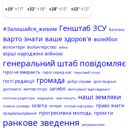
+29°
+17°
+32°
+18°
+28°
+15°
+23°
+12°
Генштаб ЗСУ
#Залишайся_живим
безпека
варто знати
ваше здоров'я
волейбол
волонтерство
волонтери
війна
вірші народжені війною
генеральний штаб повідомляє
герої не вмирають
герої серед нас
гирьовий спорт
громада
гості редакції
добрі справи
долі людські
загиблі
допомога
життєві історії
запитували? відповідаємо!
наші земляки
колонка редактора
нам пишуть
медицина
освіта
право знати
поліція
поліція інформує
новини громади
прогресивна молодь
проєкти
працевлаштування
ранкове зведення
рятувальники