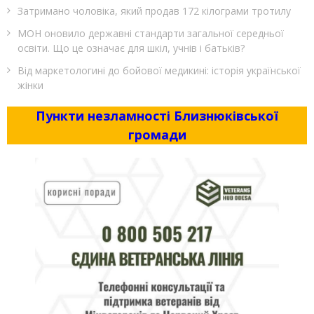
Затримано чоловіка, який продав 172 кілограми тротилу
МОН оновило державні стандарти загальної середньої
освіти. Що це означає для шкіл, учнів і батьків?
Від маркетологині до бойової медикині: історія української
жінки
Пункти незламності Близнюківської
громади