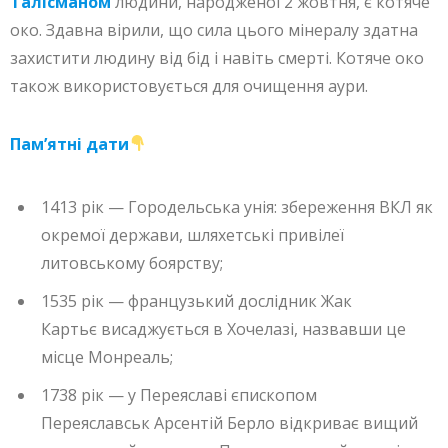
Талісманом
людини, народженої 2 жовтня, є котяче
око. Здавна вірили, що сила цього мінералу здатна
захистити людину від бід і навіть смерті. Котяче око
також використовується для очищення аури.
Пам’ятні дати
1413 рік — Городельська унія: збереження ВКЛ як
окремої держави, шляхетські привілеї
литовському боярству;
1535 рік — французький дослідник Жак
Картьє висаджується в Хочелазі, назвавши це
місце Монреаль;
1738 рік — у Переяславі єпископом
Переяславськ Арсентій Берло відкриває вищий