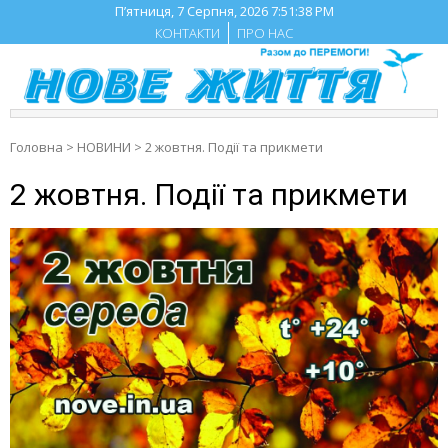
Skip
П’ятниця, 7 Серпня, 2026
7:51:39 PM
to
КОНТАКТИ
ПРО НАС
content
Головна
>
НОВИНИ
>
2 жовтня. Події та прикмети
2 жовтня. Події та прикмети