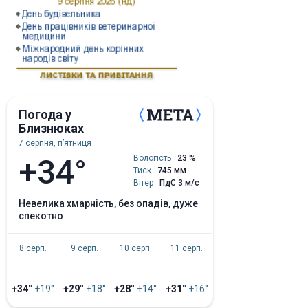
Погода у
Близнюках
7 серпня, пʼятниця
+34°
Вологість
23 %
Тиск
745 мм
Вітер
ПдС 3 м/с
невелика хмарність, без опадів, дуже
спекотно
8 серп.
9 серп.
10 серп.
11 серп.
+34°
+19°
+29°
+18°
+28°
+14°
+31°
+16°