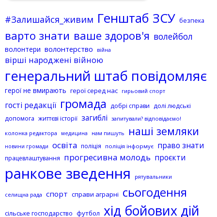
Генштаб ЗСУ
#Залишайся_живим
безпека
варто знати
ваше здоров'я
волейбол
волонтерство
волонтери
війна
вірші народжені війною
генеральний штаб повідомляє
герої не вмирають
герої серед нас
гирьовий спорт
громада
гості редакції
добрі справи
долі людські
загиблі
допомога
життєві історії
запитували? відповідаємо!
наші земляки
колонка редактора
нам пишуть
медицина
освіта
право знати
поліція
поліція інформує
новини громади
прогресивна молодь
проєкти
працевлаштування
ранкове зведення
рятувальники
сьогодення
спорт
справи аграрні
селищна рада
хід бойових дій
сільське господарство
футбол