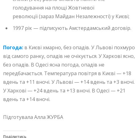
голодування на площі Жовтневої
революції (зараз Майдан Незалежності) у Києві;
1997 рік — підписують Амстердамський договір.
Погода:
в Києві хмарно, без опадів. У Львові похмуро
від самого ранку, опадів не очікується. У Харкові ясно,
без опадів. В Одесі ясна погода, опадів не
передбачається. Температура повітря в Києві — +18
вдень та +11 вночі. У Львові — +14 вдень та +3 вночі.
У Харкові — +24 вдень та +13 вночі. В Одесі — +21
вдень та +14 вночі.
Підготувала Алла ЖУРБА
Поділитись