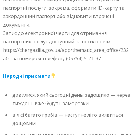
паспортні послуги, зокрема, оформити ID-карту та
закордонний паспорт або відновити втрачені
документи.
Запис до електронної черги для отримання
паспортних послуг доступний за посиланням:
https://cherga.diia.gov.ua/app/thematic_area_office/232
або за номером телефону (05754) 5-21-37
Народні прикмети
дивилися, який сьогодні день: задощило — через
тиждень вже будуть заморозки;
в лісі багато грибів — наступне літо виявиться
дощовим;
вітер з південної сторони — до великого урожаю