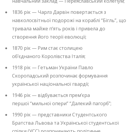
навчальний заклад — Переяславський колегіум;
1836 рік — Чарлз Дарвін повертається з
навколосвітньої подорожі на кораблі “Бігль”, що
тривала майже п’ять років і привела до
створення його теорії еволюції;
1870 рік — Рим стає столицею
об’єднаного Королівства Італія;
1918 рік — Гетьман України Павло
Скоропадський розпочинає формування
української національної гвардії;
1946 рік — відбувається прем’єра
першої “мильної опери” “Далекий пагорб”;
1990 рік — представники Студентського
Братства Львова та Української студентської
спілки (УСС) розпочинають політичне