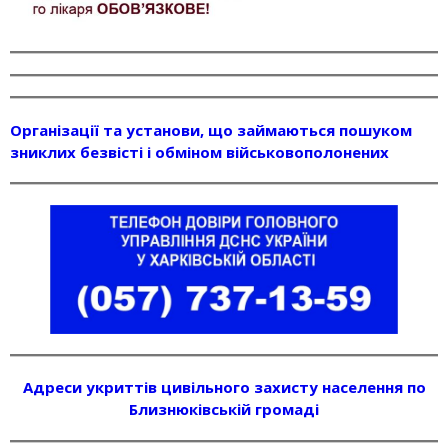
Організації та установи, що займаються пошуком
зниклих безвісті і обміном військовополонених
Адреси укриттів цивільного захисту населення по
Близнюківській громаді