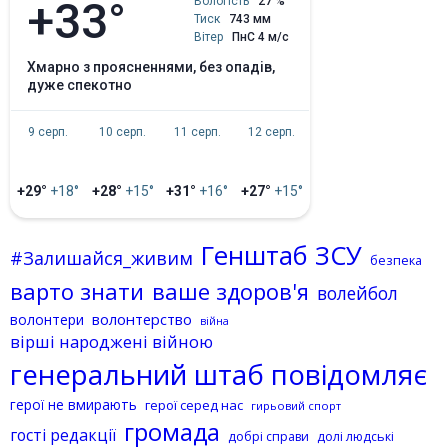
+33°
Вологість
27 %
Тиск
743 мм
Вітер
ПнС 4 м/с
хмарно з проясненнями, без опадів,
дуже спекотно
9 серп.
10 серп.
11 серп.
12 серп.
+29°
+18°
+28°
+15°
+31°
+16°
+27°
+15°
Генштаб ЗСУ
#Залишайся_живим
безпека
варто знати
ваше здоров'я
волейбол
волонтерство
волонтери
війна
вірші народжені війною
генеральний штаб повідомляє
герої не вмирають
герої серед нас
гирьовий спорт
громада
гості редакції
добрі справи
долі людські