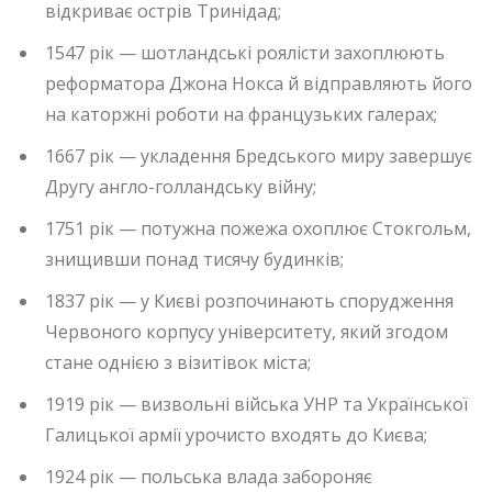
відкриває острів Тринідад;
1547 рік — шотландські роялісти захоплюють
реформатора Джона Нокса й відправляють його
на каторжні роботи на французьких галерах;
1667 рік — укладення Бредського миру завершує
Другу англо-голландську війну;
1751 рік — потужна пожежа охоплює Стокгольм,
знищивши понад тисячу будинків;
1837 рік — у Києві розпочинають спорудження
Червоного корпусу університету, який згодом
стане однією з візитівок міста;
1919 рік — визвольні війська УНР та Української
Галицької армії урочисто входять до Києва;
1924 рік — польська влада забороняє