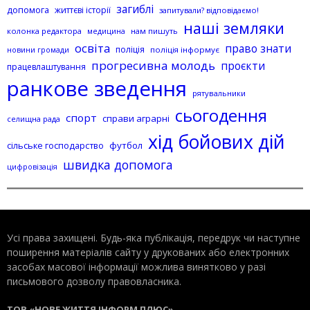
загиблі
допомога
життєві історії
запитували? відповідаємо!
наші земляки
колонка редактора
нам пишуть
медицина
освіта
право знати
поліція
поліція інформує
новини громади
прогресивна молодь
проєкти
працевлаштування
ранкове зведення
рятувальники
сьогодення
спорт
справи аграрні
селищна рада
хід бойових дій
сільське господарство
футбол
швидка допомога
цифровізація
Усі права захищені. Будь-яка публiкацiя, передрук чи наступне
поширення матеріалів сайту у друкованих або електронних
засобах масової інформації можлива винятково у разі
письмового дозволу правовласника.
ТОВ «НОВЕ ЖИТТЯ ІНФОРМ ПЛЮС»