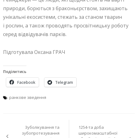
природи, борються з браконьєрством, захищають
унікальні екосистеми, стежать за станом тварин
і рослин, а також проводять просвітницьку роботу
серед відвідувачів парків.
Підготувала Оксана ГРАЧ
Поділитись
Facebook
Telegram
ранкове зведення
Навігація
Зуболікування та
1254-та доба
записів
зубопротезування
широкомасштабної