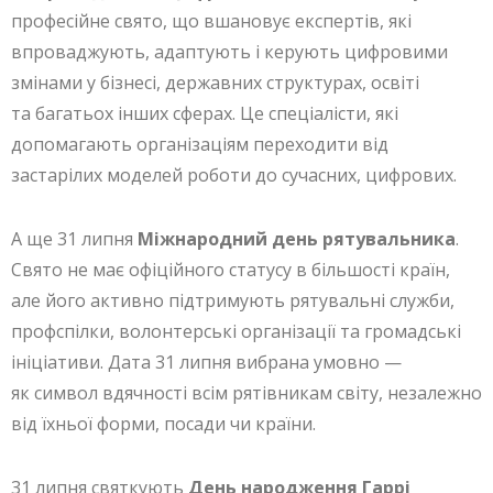
професійне свято, що вшановує експертів, які
впроваджують, адаптують і керують цифровими
змінами у бізнесі, державних структурах, освіті
та багатьох інших сферах. Це спеціалісти, які
допомагають організаціям переходити від
застарілих моделей роботи до сучасних, цифрових.
А ще 31 липня
Міжнародний день рятувальника
.
Свято не має офіційного статусу в більшості країн,
але його активно підтримують рятувальні служби,
профспілки, волонтерські організації та громадські
ініціативи. Дата 31 липня вибрана умовно —
як символ вдячності всім рятівникам світу, незалежно
від їхньої форми, посади чи країни.
31 липня святкують
День народження Гаррі