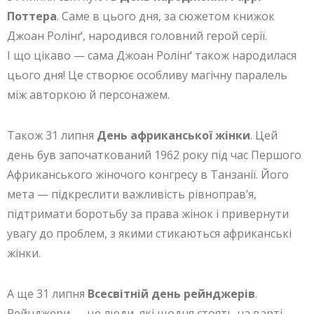
Поттера
. Саме в цього дня, за сюжетом книжок
Джоан Ролінґ, народився головний герой серії.
І що цікаво — сама Джоан Ролінґ також народилася
цього дня! Це створює особливу магічну паралель
між авторкою й персонажем.
Також 31 липня
День африканської жінки
. Цей
день був започаткований 1962 року під час Першого
Африканського жіночого конгресу в Танзанії. Його
мета — підкреслити важливість рівноправ’я,
підтримати боротьбу за права жінок і привернути
увагу до проблем, з якими стикаються африканські
жінки.
А ще 31 липня
Всесвітній день рейнджерів
.
Рейнджери — це люди, які щодня стоять на варті