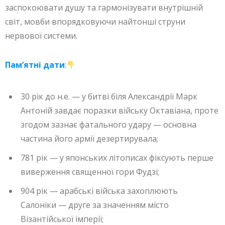
заспокоювати душу та гармонізувати внутрішній
світ, мовби впорядковуючи найтонші струни
нервової системи.
Пам’ятні дати
:
30 рік до н.е. — у битві біля Александрії Марк
Антоній завдає поразки війську Октавіана, проте
згодом зазнає фатального удару — основна
частина його армії дезертирувала;
781 рік — у японських літописах фіксують перше
виверження священної гори Фудзі;
904 рік — арабські війська захоплюють
Салоніки — друге за значенням місто
Візантійської імперії;