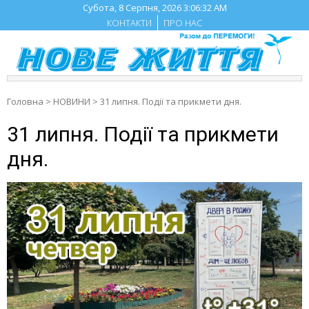
Skip
Субота, 8 Серпня, 2026
3:06:33 AM
to
КОНТАКТИ
ПРО НАС
content
Головна
>
НОВИНИ
>
31 липня. Події та прикмети дня.
31 липня. Події та прикмети
дня.