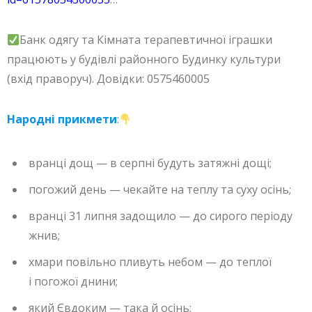
Банк одягу та Кімната терапевтичної іграшки
працюють у будівлі районного Будинку культури
(вхід праворуч). Довідки: 0575460005
Народні прикмети
:
вранці дощ — в серпні будуть затяжні дощі;
погожий день — чекайте на теплу та суху осінь;
вранці 31 липня задощило — до сирого періоду
жнив;
хмари повільно пливуть небом — до теплої
і погожої днини;
який Євдоким — така й осінь;