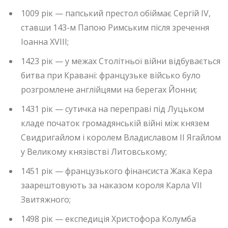
1009 рік — папський престол обіймає Сергій IV,
ставши 143-м Папою Римським після зречення
Іоанна XVIII;
1423 рік — у межах Столітньої війни відбувається
битва при Кравані: французьке військо було
розгромлене англійцями на берегах Йонни;
1431 рік — сутичка на переправі під Луцьком
кладе початок громадянській війні між князем
Свидригайлом і королем Владиславом II Ягайлом
у Великому князівстві Литовському;
1451 рік — французького фінансиста Жака Кера
заарештовують за наказом короля Карла VII
Звитяжного;
1498 рік — експедиція Христофора Колумба