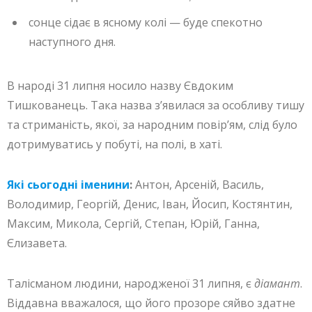
сонце сідає в ясному колі — буде спекотно
наступного дня.
В народі 31 липня носило назву Євдоким
Тишкованець. Така назва з’явилася за особливу тишу
та стриманість, якої, за народним повір’ям, слід було
дотримуватись у побуті, на полі, в хаті.
Які сьогодні іменини
:
Антон, Арсеній, Василь,
Володимир, Георгій, Денис, Іван, Йосип, Костянтин,
Максим, Микола, Сергій, Степан, Юрій, Ганна,
Єлизавета.
Талісманом людини, народженої 31 липня, є
діамант
.
Віддавна вважалося, що його прозоре сяйво здатне