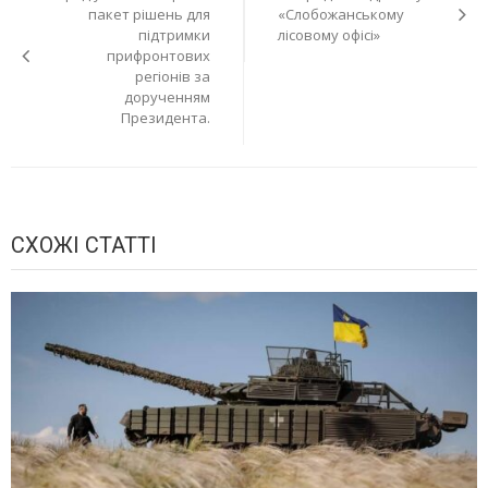
записів
пакет рішень для
«Слобожанському
підтримки
лісовому офісі»
прифронтових
регіонів за
дорученням
Президента.
СХОЖІ СТАТТІ