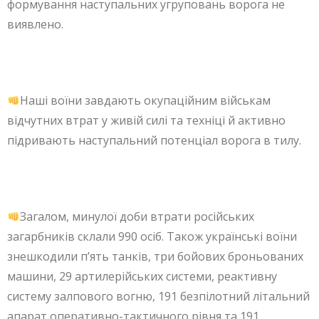
формування наступальних угруповань ворога не
виявлено.
Наші воїни завдають окупаційним військам
відчутних втрат у живій силі та техніці й активно
підривають наступальний потенціал ворога в тилу.
Загалом, минулої доби втрати російських
загарбників склали 990 осіб. Також українські воїни
знешкодили п’ять танків, три бойових броньованих
машини, 29 артилерійських системи, реактивну
систему залпового вогню, 191 безпілотний літальний
апарат оперативно-тактичного рівня та 191