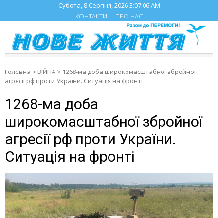
Skip
Субота, 8 Серпня, 2026
3:07:07 AM
to
КОНТАКТИ
ПРО НАС
content
Головна
>
ВІЙНА
>
1268-ма доба широкомасштабної збройної
агресії рф проти України. Ситуація на фронті
1268-ма доба
широкомасштабної збройної
агресії рф проти України.
Ситуація на фронті