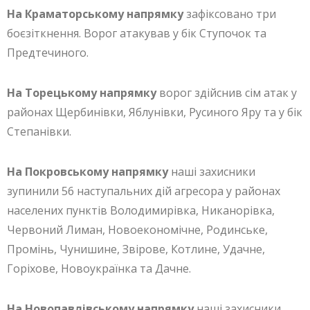
На Краматорському напрямку
зафіксовано три
боєзіткнення. Ворог атакував у бік Ступочок та
Предтечиного.
На Торецькому напрямку
ворог здійснив сім атак у
районах Щербинівки, Яблунівки, Русиного Яру та у бік
Степанівки.
На Покровському напрямку
наші захисники
зупинили 56 наступальних дій агресора у районах
населених пунктів Володимирівка, Никанорівка,
Червоний Лиман, Новоекономічне, Родинське,
Промінь, Чунишине, Звірове, Котлине, Удачне,
Горіхове, Новоукраїнка та Дачне.
На Новопавлівському напрямку
наші захисники