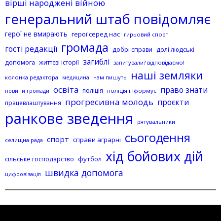
вірші народжені війною
генеральний штаб повідомляє
герої не вмирають
герої серед нас
гирьовий спорт
громада
гості редакції
добрі справи
долі людські
загиблі
допомога
життєві історії
запитували? відповідаємо!
наші земляки
колонка редактора
нам пишуть
медицина
освіта
право знати
поліція
поліція інформує
новини громади
прогресивна молодь
проєкти
працевлаштування
ранкове зведення
рятувальники
сьогодення
спорт
справи аграрні
селищна рада
хід бойових дій
сільське господарство
футбол
швидка допомога
цифровізація