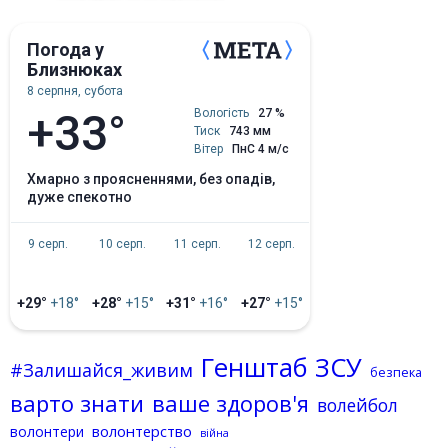
Погода у
Близнюках
8 серпня, субота
+33°
Вологість
27 %
Тиск
743 мм
Вітер
ПнС 4 м/с
хмарно з проясненнями, без опадів,
дуже спекотно
9 серп.
10 серп.
11 серп.
12 серп.
+29°
+18°
+28°
+15°
+31°
+16°
+27°
+15°
Генштаб ЗСУ
#Залишайся_живим
безпека
варто знати
ваше здоров'я
волейбол
волонтерство
волонтери
війна