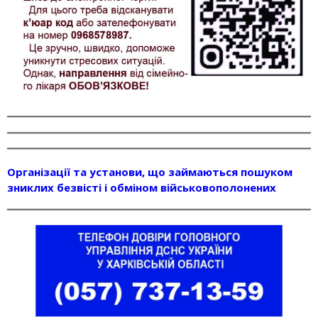
Організації та установи, що займаються пошуком
зниклих безвісті і обміном військовополонених