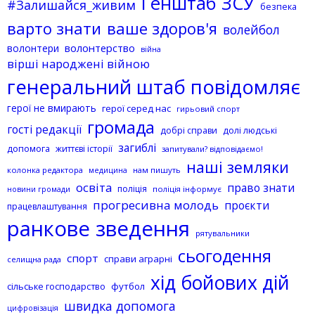
Генштаб ЗСУ
#Залишайся_живим
безпека
варто знати
ваше здоров'я
волейбол
волонтерство
волонтери
війна
вірші народжені війною
генеральний штаб повідомляє
герої не вмирають
герої серед нас
гирьовий спорт
громада
гості редакції
добрі справи
долі людські
загиблі
допомога
життєві історії
запитували? відповідаємо!
наші земляки
колонка редактора
нам пишуть
медицина
освіта
право знати
поліція
поліція інформує
новини громади
прогресивна молодь
проєкти
працевлаштування
ранкове зведення
рятувальники
сьогодення
спорт
справи аграрні
селищна рада
хід бойових дій
сільське господарство
футбол
швидка допомога
цифровізація