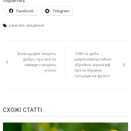
Поділитись
Facebook
Telegram
ранкове зведення
Навігація
Вони щодня творять
1289-та доба
записів
добро, про яке не
широкомасштабної
завжди говорять
збройної агресії рф
уголос
проти України.
Ситуація на фронті
СХОЖІ СТАТТІ