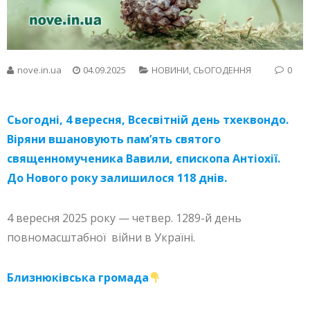
nove.in.ua
04.09.2025
НОВИНИ
,
СЬОГОДЕННЯ
0
Сьогодні, 4 вересня,
Всесвітній день тхеквондо
.
Віряни вшановують пам’ять святого
священномученика Вавили, єпископа Антіохії.
До Нового року залишилося 118 днів.
4 вересня 2025 року — четвер. 1289-й день
повномасштабної війни в Україні.
Близнюківська громада