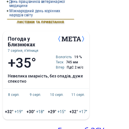
Погода у
Близнюках
7 серпня, пʼятниця
+35°
Вологість
19 %
Тиск
745 мм
Вітер
ПдС 2 м/с
невелика хмарність, без опадів, дуже
спекотно
8 серп.
9 серп.
10 серп.
11 серп.
+32°
+19°
+30°
+18°
+29°
+15°
+32°
+17°