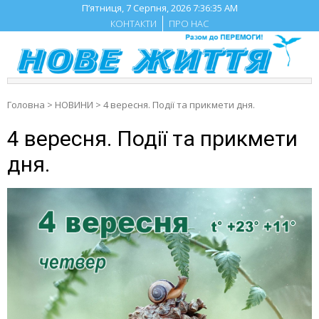
Skip
П’ятниця, 7 Серпня, 2026
7:36:36 AM
to
КОНТАКТИ
ПРО НАС
content
Головна
>
НОВИНИ
>
4 вересня. Події та прикмети дня.
4 вересня. Події та прикмети
дня.