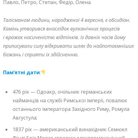
Павло, Петро, Степан, Федір, Олена.
Талісманом людини, народженої 4 вересня, є обсидіан.
Камінь утворився внаслідок вулканічних процесів
і вражає насиченістю відтінків. Із давніх часів йому
приписували силу відкривати шлях до найпотаємніших
бажань і сприяти їх здійсненню.
Пам’ятні дати
:
476 рік — Одоакр, очільник германських
найманців на службі Римської імперії, повалює
останнього імператора Західного Риму, Ромула
Августула;
1837 рік — американський винахідник Семюел