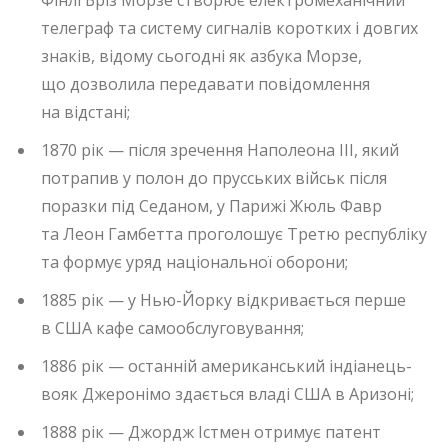
Фінлі Бріз Морзе створює електромеханічний
телеграф та систему сигналів коротких і довгих
знаків, відому сьогодні як азбука Морзе,
що дозволила передавати повідомлення
на відстані;
1870 рік — після зречення Наполеона III, який
потрапив у полон до прусських військ після
поразки під Седаном, у Парижі Жюль Фавр
та Леон Гамбетта проголошує Третю республіку
та формує уряд національної оборони;
1885 рік — у Нью-Йорку відкривається перше
в США кафе самообслуговування;
1886 рік — останній американський індіанець-
вояк Джеронімо здається владі США в Аризоні;
1888 рік — Джордж Істмен отримує патент