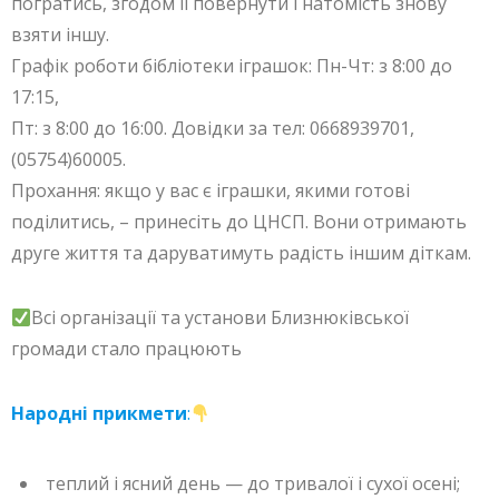
погратись, згодом її повернути і натомість знову
взяти іншу.
Графік роботи бібліотеки іграшок: Пн-Чт: з 8:00 до
17:15,
Пт: з 8:00 до 16:00. Довідки за тел: 0668939701,
(05754)60005.
Прохання: якщо у вас є іграшки, якими готові
поділитись, – принесіть до ЦНСП. Вони отримають
друге життя та даруватимуть радість іншим діткам.
Всі організації та установи Близнюківської
громади стало працюють
Народні прикмети
:
теплий і ясний день — до тривалої і сухої осені;