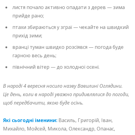
листя почало активно опадати з дерев — зима
прийде рано;
птахи збираються у зграї — чекайте на швидкий
прихід зими;
вранці туман швидко розсіявся — погода буде
гарною весь день;
північний вітер — до холодної осені.
В народі 4 вересня носило назву Вавилині Оглядини.
Це день, коли в народі уважно придивлялися до погоди,
щоб передбачити, якою буде осінь.
Які сьогодні іменини:
Василь, Григорій, Іван,
Михайло, Мойсей, Микола, Олександр, Опанас,