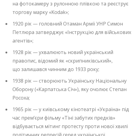
на фотокамеру з рулонною плівкою та реєструє
торгову марку «Kodak»;
1920 рік — головний Отаман Армії УНР Симон
Петлюра затверджує «Інструкцію для військових
агентів»;
1928 рік — ухвалюють новий український
правопис, відомий як «скрипниківський»,
що залишався чинним до 1933 року;
1938 рік — створюють Українську Національну
Оборону («Карпатська Січ»), яку очолює Степан
Росоха;
1965 рік — у київському кінотеатрі «Україна» під
час прем’єри фільму «Тіні забутих предків»
відбувається мітинг протесту проти нової хвилі
політичних репресій серед української