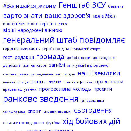
Генштаб ЗСУ
#Залишайся_живим
безпека
варто знати
ваше здоров'я
волейбол
волонтерство
волонтери
війна
вірші народжені війною
генеральний штаб повідомляє
герої не вмирають
герої серед нас
гирьовий спорт
громада
гості редакції
добрі справи
долі людські
загиблі
допомога
життєві історії
запитували? відповідаємо!
наші земляки
колонка редактора
нам пишуть
медицина
освіта
право знати
поліція
поліція інформує
новини громади
прогресивна молодь
проєкти
працевлаштування
ранкове зведення
рятувальники
сьогодення
спорт
справи аграрні
селищна рада
хід бойових дій
сільське господарство
футбол
швидка допомога