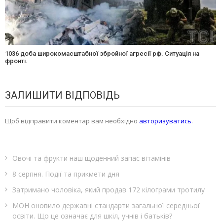
1036 доба широкомасштабної збройної агресії рф. Ситуація на
фронті.
ЗАЛИШИТИ ВІДПОВІДЬ
Щоб відправити коментар вам необхідно
авторизуватись
.
Овочі та фрукти наш щоденний запас вітамінів
8 серпня. Події та прикмети дня
Затримано чоловіка, який продав 172 кілограми тротилу
МОН оновило державні стандарти загальної середньої
освіти. Що це означає для шкіл, учнів і батьків?