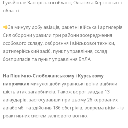
Гуляйполе Запорізької області; Ольгівка Херсонської
області.
За минулу добу авіація, ракетні війська і артилерія
Сил оборони уразили три райони зосередження
особового складу, озброєння і військової техніки,
артилерійський засіб, пункт управління, склад
боєприпасів та пункт управління БпЛА.
На Північно-Слобожанському і Курському
напрямках
минулої доби українські воїни відбили
шість атак загарбників. Також ворог завдав 13
авіаударів, застосувавши при цьому 26 керованих
авіабомб, та здійснив 186 обстрілів, зокрема вісім – із
реактивних систем залпового вогню.