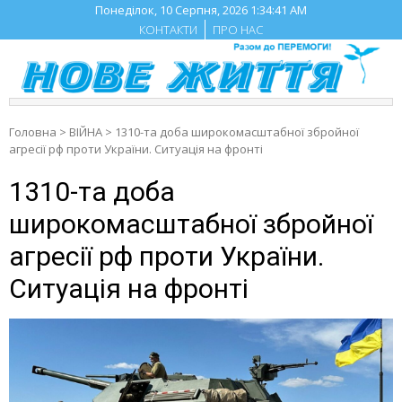
Skip
Понеділок, 10 Серпня, 2026
1:34:42 AM
to
КОНТАКТИ
ПРО НАС
content
Головна
>
ВІЙНА
>
1310-та доба широкомасштабної збройної
агресії рф проти України. Ситуація на фронті
1310-та доба
широкомасштабної збройної
агресії рф проти України.
Ситуація на фронті