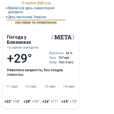
Погода у
Близнюках
10 серпня, понеділок
+29°
Вологість
34 %
Тиск
747 мм
Вітер
ПнС 5 м/с
невелика хмарність, без опадів,
спекотно
11 серп.
12 серп.
13 серп.
14 серп.
+32°
+18°
+28°
+16°
+24°
+11°
+24°
+10°