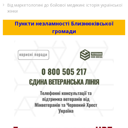
Від маркетологині до бойової медикині: історія української
жінки
Пункти незламності Близнюківської
громади