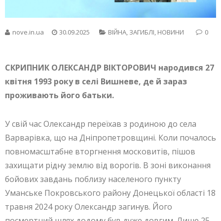
nove.in.ua
30.09.2025
ВІЙНА
,
ЗАГИБЛІ
,
НОВИНИ
0
СКРИПНИК ОЛЕКСАНДР ВІКТОРОВИЧ народився 27
квітня 1993 року в селі Вишневе, де й зараз
проживають його батьки.
У свій час Олександр переїхав з родиною до села
Варварівка, що на Дніпропетровщині. Коли почалось
повномасштабне вторгнення московитів, пішов
захищати рідну землю від ворогів. В зоні виконання
бойових завдань поблизу населеного пункту
Уманське Покровського району Донецької області 18
травня 2024 року Олександр загинув. Його
посмертний шлях додому був дуже довгим. Лише 25