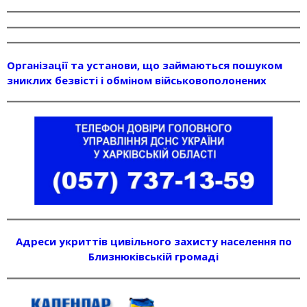
Організації та установи, що займаються пошуком
зниклих безвісті і обміном військовополонених
Адреси укриттів цивільного захисту населення по
Близнюківській громаді