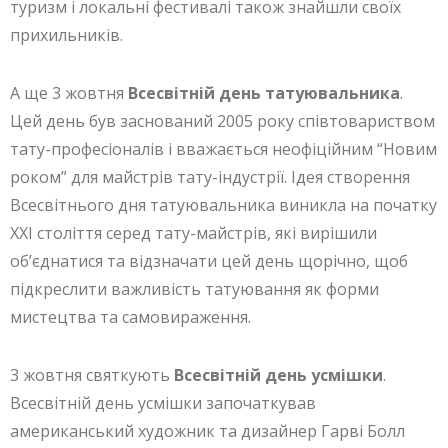
туризм і локальні фестивалі також знайшли своїх
прихильників.
А ще 3 жовтня
Всесвітній день татуювальника
.
Цей день був заснований 2005 року співтовариством
тату-професіоналів і вважається неофіційним “Новим
роком” для майстрів тату-індустрії. Ідея створення
Всесвітнього дня татуювальника виникла на початку
XXI століття серед тату-майстрів, які вирішили
об’єднатися та відзначати цей день щорічно, щоб
підкреслити важливість татуювання як форми
мистецтва та самовираження.
3 жовтня святкують
Всесвітній день усмішки
.
Всесвітній день усмішки започаткував
американський художник та дизайнер Гарві Болл