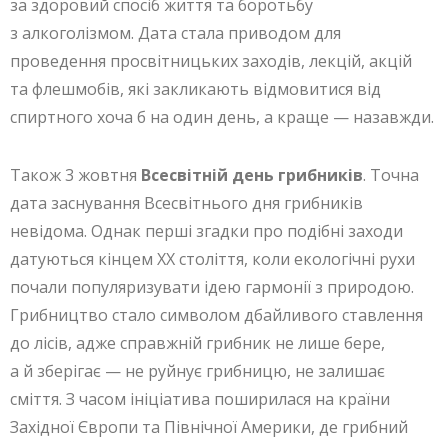
за здоровий спосіб життя та боротьбу
з алкоголізмом. Дата стала приводом для
проведення просвітницьких заходів, лекцій, акцій
та флешмобів, які закликають відмовитися від
спиртного хоча б на один день, а краще — назавжди.
Також 3 жовтня
Всесвітній день грибників
. Точна
дата заснування Всесвітнього дня грибників
невідома. Однак перші згадки про подібні заходи
датуються кінцем XX століття, коли екологічні рухи
почали популяризувати ідею гармонії з природою.
Грибництво стало символом дбайливого ставлення
до лісів, адже справжній грибник не лише бере,
а й зберігає — не руйнує грибницю, не залишає
сміття. З часом ініціатива поширилася на країни
Західної Європи та Північної Америки, де грибний