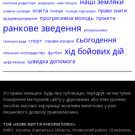
наші земляки
колонка редактора
нам пишуть
медицина
освіта
право знати
поліція
поліція інформує
новини громади
прогресивна молодь
проєкти
працевлаштування
ранкове зведення
рятувальники
сьогодення
спорт
справи аграрні
селищна рада
хід бойових дій
сільське господарство
футбол
швидка допомога
цифровізація
Усі права захищені. Будь-яка публiкацiя, передрук чи наступне
поширення матеріалів сайту у друкованих або електронних
засобах масової інформації можлива винятково у разі
письмового дозволу правовласника.
ТОВ «НОВЕ ЖИТТЯ ІНФОРМ ПЛЮС»
64801, Україна, Харківська область, Лозівський район, с.Близнюки,