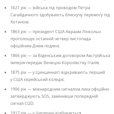
1621 рік — війська під проводом Петра
Сагайдачного здобувають блискучу перемогу під
Хотином;
1863 рік — президент США Авраам Лінкольн
проголошує останній четвер листопада
офіційним Днем подяки;
1866 рік — за Віденським договором Австрійська
імперія передає Венецію Королівству Італія;
1875 рік — у Цинциннаті відкривають перший
у США єврейський коледж;
1906 рік — міжнародним сигналом лиха офіційно
затверджують SOS, замінивши попередній
сигнал CQD;
1917 рік — у Чигирині відбувається