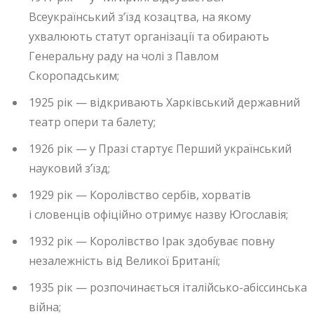
Всеукраїнський з’їзд козацтва, на якому
ухвалюють статут організації та обирають
Генеральну раду на чолі з Павлом
Скоропадським;
1925 рік — відкривають Харківський державний
театр опери та балету;
1926 рік — у Празі стартує Перший український
науковий з’їзд;
1929 рік — Королівство сербів, хорватів
і словенців офіційно отримує назву Югославія;
1932 рік — Королівство Ірак здобуває повну
незалежність від Великої Британії;
1935 рік — розпочинається італійсько-абіссинська
війна;