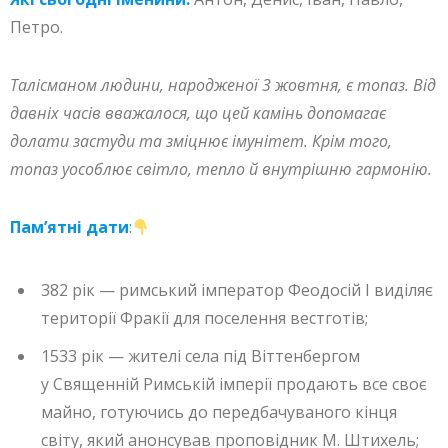
Петро.
Талісманом людини, народженої 3 жовтня, є топаз. Від
давніх часів вважалося, що цей камінь допомагає
долати застуди та зміцнює імунітет. Крім того,
топаз уособлює світло, тепло й внутрішню гармонію.
Пам’ятні дати
:
382 рік — римський імператор Феодосій I виділяє
території Фракії для поселення вестготів;
1533 рік — жителі села під Віттенбергом
у Священній Римській імперії продають все своє
майно, готуючись до передбачуваного кінця
світу, який анонсував проповідник М. Штихель;