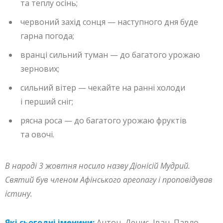
та теплу осінь;
червоний захід сонця — наступного дня буде
гарна погода;
вранці сильний туман — до багатого урожаю
зернових;
сильний вітер — чекайте на ранні холоди
і перший сніг;
рясна роса — до багатого урожаю фруктів
та овочі.
В народі 3 жовтня носило назву Діонісій Мудрий.
Святий був членом Афінського ареопагу і проповідував
істину.
Які сьогодні іменини:
Антон, Денис, Іван, Павло,