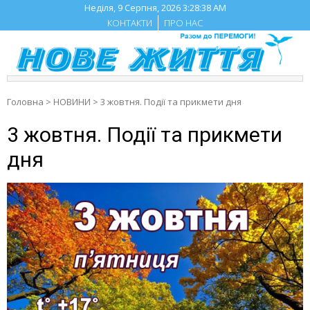
Skip
Неділя, 9 Серпня, 2026
3:28:39 AM
to
КОНТАКТИ
ПРО НАС
content
Головна
>
НОВИНИ
>
3 жовтня. Події та прикмети дня
3 жовтня. Події та прикмети
дня