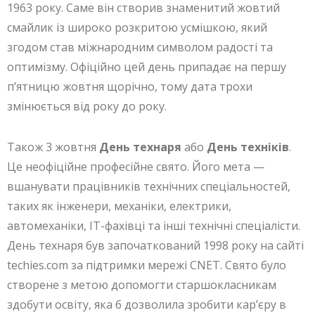
1963 року. Саме він створив знаменитий жовтий
смайлик із широко розкритою усмішкою, який
згодом став міжнародним символом радості та
оптимізму. Офіційно цей день припадає на першу
п’ятницю жовтня щорічно, тому дата трохи
змінюється від року до року.
Також 3 жовтня
День технаря
або
День техніків
.
Це неофіційне професійне свято. Його мета —
вшанувати працівників технічних спеціальностей,
таких як інженери, механіки, електрики,
автомеханіки, ІТ-фахівці та інші технічні спеціалісти.
День технаря був започаткований 1998 року на сайті
techies.com за підтримки мережі CNET. Свято було
створене з метою допомогти старшокласникам
здобути освіту, яка б дозволила зробити кар’єру в