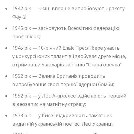
1942 рік — німці вперше випробовують ракету
Фау-2;
1945 рік — засновують Всесвітню федерацію
профспілок;
1945 рік — 10-річний Елвіс Преслі бере участь
у конкурсі юних талантів і здобуває друге місце,
отримавши 5 доларів за пісню “Стара овечка”;
1952 рік — Велика Британія проводить
випробування своєї першої ядерної бомби;
1952 рік — у Лос-Анджелесі здійснюють перший
відеозапис на магнітну стрічку;
1973 рік — у Києві відкривають пам’ятник
видатній українській поетесі Лесі Українці;