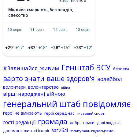
Вітер
Пн 6 м/с
мінлива хмарність, без опадів,
спекотно
10 серп.
11 серп.
12 серп.
13 серп.
+29°
+17°
+32°
+18°
+28°
+15°
+23°
+12°
Генштаб ЗСУ
#Залишайся_живим
безпека
варто знати
ваше здоров'я
волейбол
волонтерство
волонтери
війна
вірші народжені війною
генеральний штаб повідомляє
герої не вмирають
герої серед нас
гирьовий спорт
громада
гості редакції
добрі справи
долі людські
загиблі
допомога
життєві історії
запитували? відповідаємо!