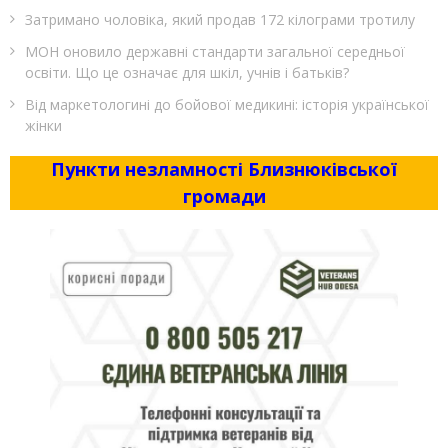
Затримано чоловіка, який продав 172 кілограми тротилу
МОН оновило державні стандарти загальної середньої
освіти. Що це означає для шкіл, учнів і батьків?
Від маркетологині до бойової медикині: історія української
жінки
Пункти незламності Близнюківської
громади