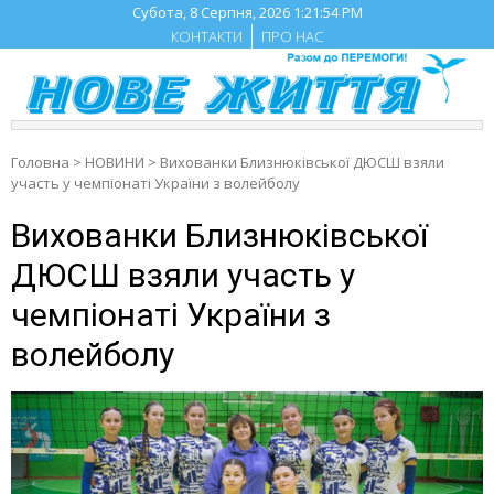
Skip
Субота, 8 Серпня, 2026
1:21:55 PM
to
КОНТАКТИ
ПРО НАС
content
Головна
>
НОВИНИ
>
Вихованки Близнюківської ДЮСШ взяли
участь у чемпіонаті України з волейболу
Вихованки Близнюківської
ДЮСШ взяли участь у
чемпіонаті України з
волейболу