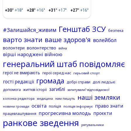
+30°
+18°
+28°
+16°
+31°
+17°
+27°
+16°
Генштаб ЗСУ
#Залишайся_живим
безпека
варто знати
ваше здоров'я
волейбол
волонтерство
волонтери
війна
вірші народжені війною
генеральний штаб повідомляє
герої не вмирають
герої серед нас
гирьовий спорт
громада
гості редакції
добрі справи
долі людські
загиблі
допомога
життєві історії
запитували? відповідаємо!
наші земляки
колонка редактора
нам пишуть
медицина
освіта
право знати
поліція
поліція інформує
новини громади
прогресивна молодь
проєкти
працевлаштування
ранкове зведення
рятувальники