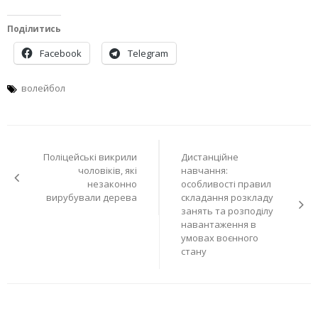
Поділитись
Facebook
Telegram
волейбол
Навігація
Поліцейські викрили
Дистанційне
записів
чоловіків, які
навчання:
незаконно
особливості правил
вирубували дерева
складання розкладу
занять та розподілу
навантаження в
умовах воєнного
стану