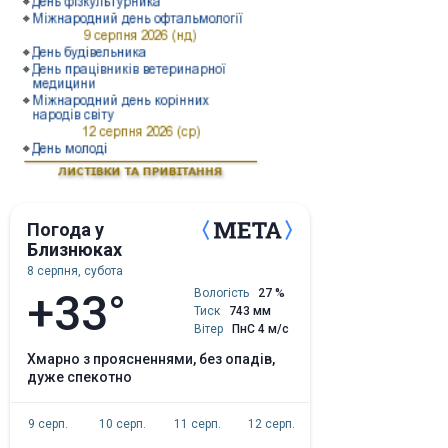
Погода у
Близнюках
8 серпня, субота
+33°
Вологість
27 %
Тиск
743 мм
Вітер
ПнС 4 м/с
хмарно з проясненнями, без опадів,
дуже спекотно
9 серп.
10 серп.
11 серп.
12 серп.