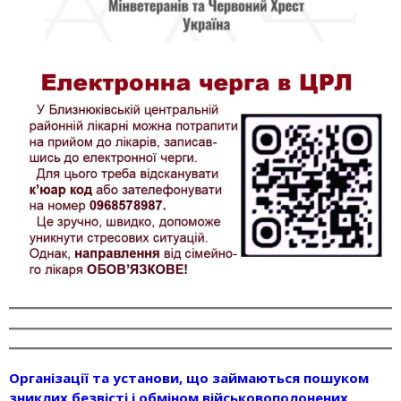
Організації та установи, що займаються пошуком
зниклих безвісті і обміном військовополонених