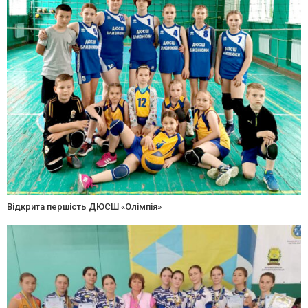
Відкрита першість ДЮСШ «Олімпія»