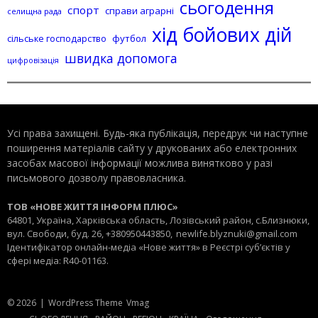
сьогодення
спорт
справи аграрні
селищна рада
хід бойових дій
сільське господарство
футбол
швидка допомога
цифровізація
Усі права захищені. Будь-яка публiкацiя, передрук чи наступне
поширення матеріалів сайту у друкованих або електронних
засобах масової інформації можлива винятково у разі
письмового дозволу правовласника.
ТОВ «НОВЕ ЖИТТЯ ІНФОРМ ПЛЮС»
64801, Україна, Харківська область, Лозівський район, с.Близнюки,
вул. Свободи, буд. 26, +380950443850,
newlife.blyznuki@gmail.com
Ідентифікатор онлайн-медіа «Нове життя» в Реєстрі суб’єктів у
сфері медіа: R40-01163.
© 2026
|
WordPress Theme
Vmag